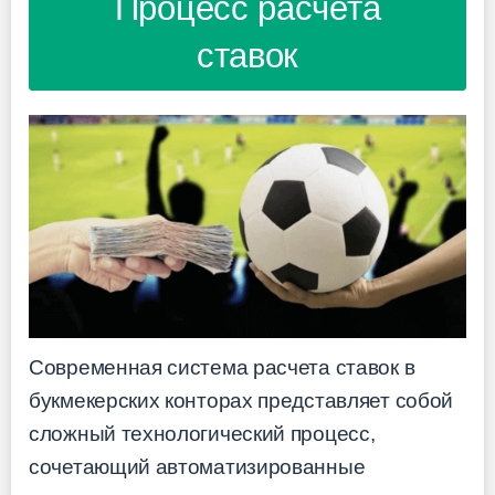
Процесс расчета
ставок
Современная система расчета ставок в
букмекерских конторах представляет собой
сложный технологический процесс,
сочетающий автоматизированные