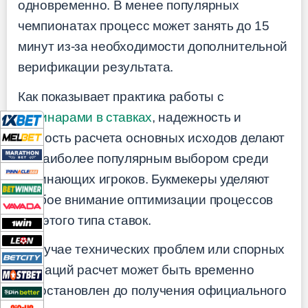
одновременно. В менее популярных
чемпионатах процесс может занять до 15
минут из-за необходимости дополнительной
верификации результата.
Как показывает практика работы с
ординарами в ставках
, надежность и
скорость расчета основных исходов делают
их наиболее популярным выбором среди
начинающих игроков. Букмекеры уделяют
особое внимание оптимизации процессов
для этого типа ставок.
В случае технических проблем или спорных
ситуаций расчет может быть временно
приостановлен до получения официального