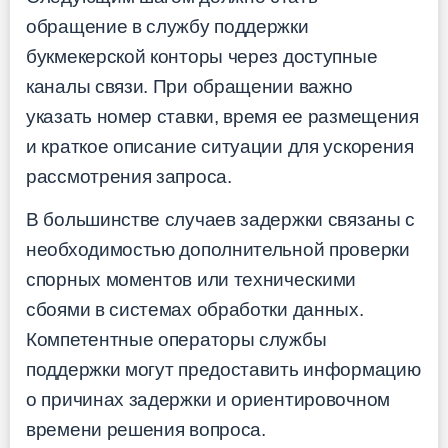
обращение в службу поддержки
букмекерской конторы через доступные
каналы связи. При обращении важно
указать номер ставки, время ее размещения
и краткое описание ситуации для ускорения
рассмотрения запроса.
В большинстве случаев задержки связаны с
необходимостью дополнительной проверки
спорных моментов или техническими
сбоями в системах обработки данных.
Компетентные операторы службы
поддержки могут предоставить информацию
о причинах задержки и ориентировочном
времени решения вопроса.