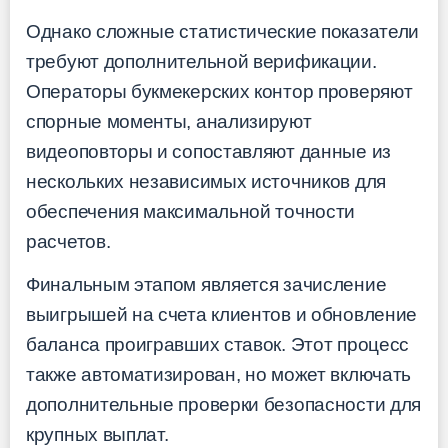
Однако сложные статистические показатели
требуют дополнительной верификации.
Операторы букмекерских контор проверяют
спорные моменты, анализируют
видеоповторы и сопоставляют данные из
нескольких независимых источников для
обеспечения максимальной точности
расчетов.
Финальным этапом является зачисление
выигрышей на счета клиентов и обновление
баланса проигравших ставок. Этот процесс
также автоматизирован, но может включать
дополнительные проверки безопасности для
крупных выплат.