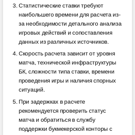
Статистические ставки требуют
наибольшего времени для расчета из-
за необходимости детального анализа
игровых действий и сопоставления
данных из различных источников.
Скорость расчета зависит от уровня
матча, технической инфраструктуры
БК, сложности типа ставки, времени
проведения игры и наличия спорных
ситуаций.
При задержках в расчете
рекомендуется проверить статус
матча и обратиться в службу
поддержки букмекерской конторы с