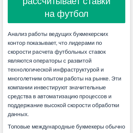
рассчитывает ставки
на футбол
Анализ работы ведущих букмекерских
контор показывает, что лидерами по
скорости расчета футбольных ставок
являются операторы с развитой
технологической инфраструктурой и
многолетним опытом работы на рынке. Эти
компании инвестируют значительные
средства в автоматизацию процессов и
поддержание высокой скорости обработки
данных.
Топовые международные букмекеры обычно