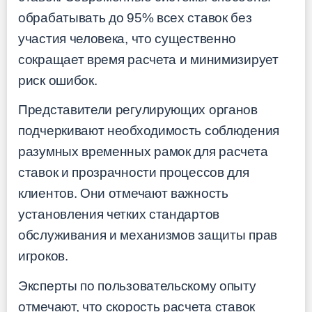
обрабатывать до 95% всех ставок без
участия человека, что существенно
сокращает время расчета и минимизирует
риск ошибок.
Представители регулирующих органов
подчеркивают необходимость соблюдения
разумных временных рамок для расчета
ставок и прозрачности процессов для
клиентов. Они отмечают важность
установления четких стандартов
обслуживания и механизмов защиты прав
игроков.
Эксперты по пользовательскому опыту
отмечают, что скорость расчета ставок