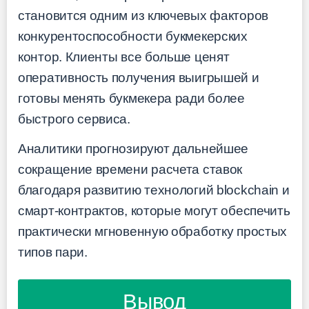
становится одним из ключевых факторов
конкурентоспособности букмекерских
контор. Клиенты все больше ценят
оперативность получения выигрышей и
готовы менять букмекера ради более
быстрого сервиса.
Аналитики прогнозируют дальнейшее
сокращение времени расчета ставок
благодаря развитию технологий blockchain и
смарт-контрактов, которые могут обеспечить
практически мгновенную обработку простых
типов пари.
Вывод