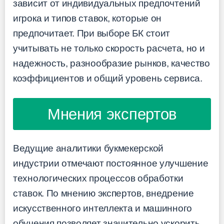
зависит от индивидуальных предпочтений
игрока и типов ставок, которые он
предпочитает. При выборе БК стоит
учитывать не только скорость расчета, но и
надежность, разнообразие рынков, качество
коэффициентов и общий уровень сервиса.
Мнения экспертов
Ведущие аналитики букмекерской
индустрии отмечают постоянное улучшение
технологических процессов обработки
ставок. По мнению экспертов, внедрение
искусственного интеллекта и машинного
обучения позволяет значительно ускорить