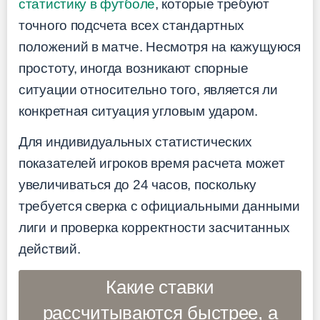
статистику в футболе
, которые требуют
точного подсчета всех стандартных
положений в матче. Несмотря на кажущуюся
простоту, иногда возникают спорные
ситуации относительно того, является ли
конкретная ситуация угловым ударом.
Для индивидуальных статистических
показателей игроков время расчета может
увеличиваться до 24 часов, поскольку
требуется сверка с официальными данными
лиги и проверка корректности засчитанных
действий.
Какие ставки
рассчитываются быстрее, а