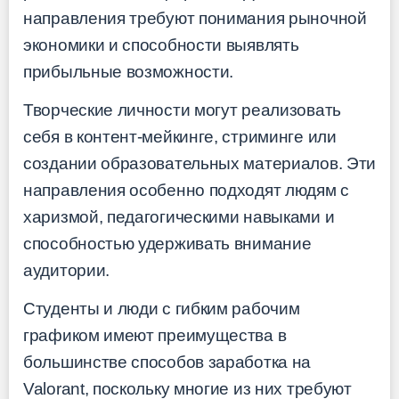
направления требуют понимания рыночной
экономики и способности выявлять
прибыльные возможности.
Творческие личности могут реализовать
себя в контент-мейкинге, стриминге или
создании образовательных материалов. Эти
направления особенно подходят людям с
харизмой, педагогическими навыками и
способностью удерживать внимание
аудитории.
Студенты и люди с гибким рабочим
графиком имеют преимущества в
большинстве способов заработка на
Valorant, поскольку многие из них требуют