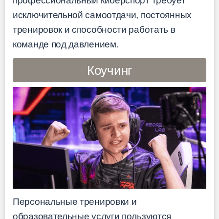
профессиональный киберспорт требует
исключительной самоотдачи, постоянных
тренировок и способности работать в
команде под давлением.
Коучинг
Персональные тренировки и
образовательные услуги пользуются