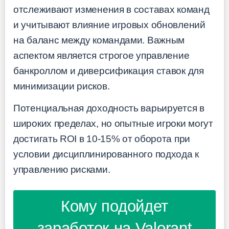
отслеживают изменения в составах команд
и учитывают влияние игровых обновлений
на баланс между командами. Важным
аспектом является строгое управление
банкроллом и диверсификация ставок для
минимизации рисков.
Потенциальная доходность варьируется в
широких пределах, но опытные игроки могут
достигать ROI в 10-15% от оборота при
условии дисциплинированного подхода к
управлению рисками.
Кому подойдет
заработок на Valorant