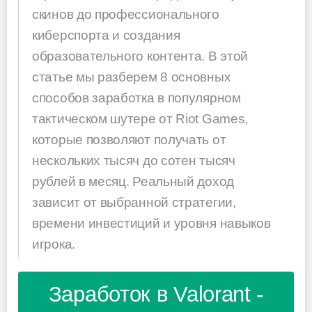
скинов до профессионального
киберспорта и создания
образовательного контента. В этой
статье мы разберем 8 основных
способов заработка в популярном
тактическом шутере от Riot Games,
которые позволяют получать от
нескольких тысяч до сотен тысяч
рублей в месяц. Реальный доход
зависит от выбранной стратегии,
времени инвестиций и уровня навыков
игрока.
Заработок в Valorant -