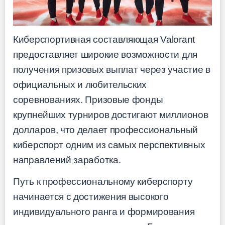
Киберспортивная составляющая Valorant
предоставляет широкие возможности для
получения призовых выплат через участие в
официальных и любительских
соревнованиях. Призовые фонды
крупнейших турниров достигают миллионов
долларов, что делает профессиональный
киберспорт одним из самых перспективных
направлений заработка.
Путь к профессиональному киберспорту
начинается с достижения высокого
индивидуального ранга и формирования