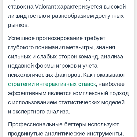
ставок на Valorant характеризуется высокой
ликвидностью и разнообразием доступных
рынков.
Успешное прогнозирование требует
глубокого понимания мета-игры, знания
сильных и слабых сторон команд, анализа
недавней формы игроков и учета
психологических факторов. Как показывают
стратегии интерактивных ставок
, наиболее
эффективным является комплексный подход
с использованием статистических моделей
и экспертного анализа.
Профессиональные беттеры используют
продвинутые аналитические инструменты,