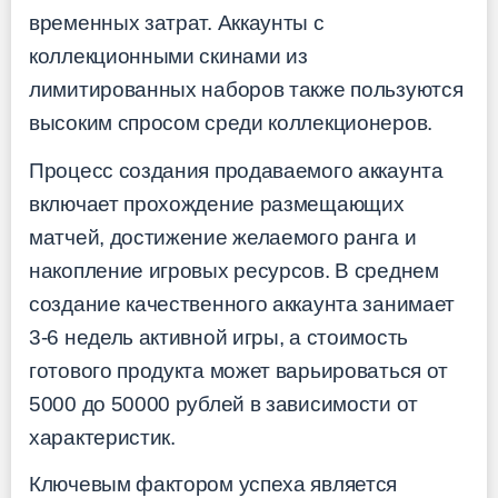
временных затрат. Аккаунты с
коллекционными скинами из
лимитированных наборов также пользуются
высоким спросом среди коллекционеров.
Процесс создания продаваемого аккаунта
включает прохождение размещающих
матчей, достижение желаемого ранга и
накопление игровых ресурсов. В среднем
создание качественного аккаунта занимает
3-6 недель активной игры, а стоимость
готового продукта может варьироваться от
5000 до 50000 рублей в зависимости от
характеристик.
Ключевым фактором успеха является