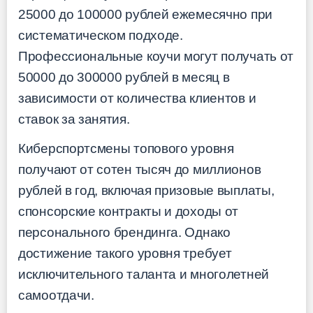
25000 до 100000 рублей ежемесячно при
систематическом подходе.
Профессиональные коучи могут получать от
50000 до 300000 рублей в месяц в
зависимости от количества клиентов и
ставок за занятия.
Киберспортсмены топового уровня
получают от сотен тысяч до миллионов
рублей в год, включая призовые выплаты,
спонсорские контракты и доходы от
персонального брендинга. Однако
достижение такого уровня требует
исключительного таланта и многолетней
самоотдачи.