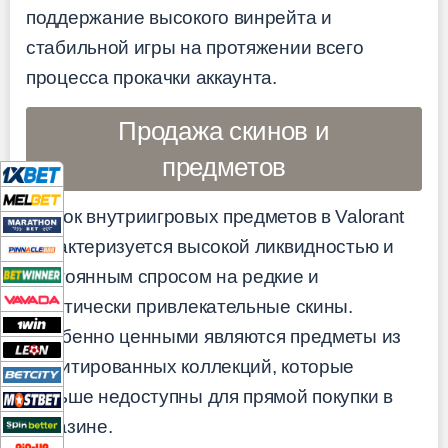
поддержание высокого винрейта и
стабильной игры на протяжении всего
процесса прокачки аккаунта.
Продажа скинов и
предметов
Рынок внутриигровых предметов в Valorant
характеризуется высокой ликвидностью и
постоянным спросом на редкие и
эстетически привлекательные скины.
Особенно ценными являются предметы из
лимитированных коллекций, которые
больше недоступны для прямой покупки в
магазине.