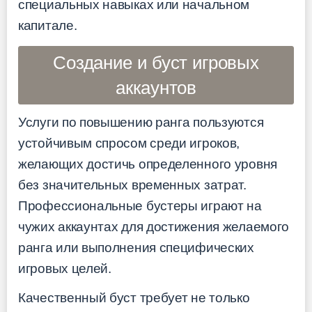
специальных навыках или начальном
капитале.
Создание и буст игровых
аккаунтов
Услуги по повышению ранга пользуются
устойчивым спросом среди игроков,
желающих достичь определенного уровня
без значительных временных затрат.
Профессиональные бустеры играют на
чужих аккаунтах для достижения желаемого
ранга или выполнения специфических
игровых целей.
Качественный буст требует не только