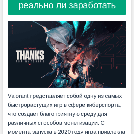
реально ли заработать
Valorant представляет собой одну из самых
быстрорастущих игр в сфере киберспорта,
что создает благоприятную среду для
различных способов монетизации. С
момента запуска в 2020 году игра привлекла