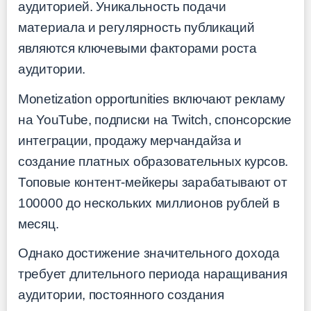
аудиторией. Уникальность подачи
материала и регулярность публикаций
являются ключевыми факторами роста
аудитории.
Monetization opportunities включают рекламу
на YouTube, подписки на Twitch, спонсорские
интеграции, продажу мерчандайза и
создание платных образовательных курсов.
Топовые контент-мейкеры зарабатывают от
100000 до нескольких миллионов рублей в
месяц.
Однако достижение значительного дохода
требует длительного периода наращивания
аудитории, постоянного создания