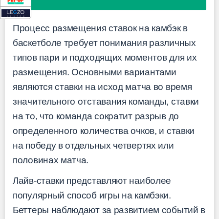
Процесс размещения ставок на камбэк в
баскетболе требует понимания различных
типов пари и подходящих моментов для их
размещения. Основными вариантами
являются ставки на исход матча во время
значительного отставания команды, ставки
на то, что команда сократит разрыв до
определенного количества очков, и ставки
на победу в отдельных четвертях или
половинах матча.
Лайв-ставки представляют наиболее
популярный способ игры на камбэки.
Беттеры наблюдают за развитием событий в