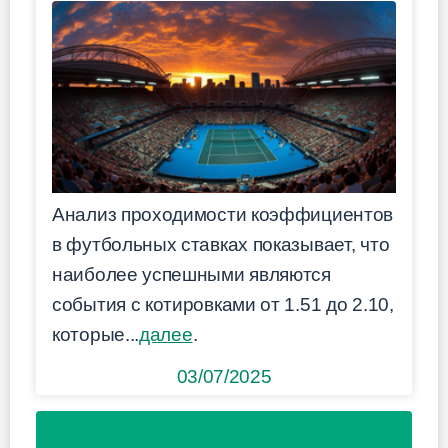
Анализ проходимости коэффициентов
в футбольных ставках показывает, что
наиболее успешными являются
события с котировками от 1.51 до 2.10,
которые...
далее
.
03/07/2025