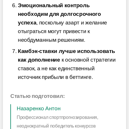
Эмоциональный контроль
необходим для долгосрочного
успеха
, поскольку азарт и желание
отыграться могут привести к
необдуманным решениям.
Камбэк-ставки лучше использовать
как дополнение
к основной стратегии
ставок, а не как единственный
источник прибыли в беттинге.
Статью подготовил:
Назаренко Антон
Профессионал спортпрогнозирования,
неоднократный победитель конкурсов