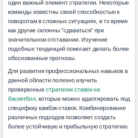
один важный элемент стратегии. Некоторые
команды известны своей способностью к
поворотам в сложных ситуациях, в то время
как другие склонны "сдаваться" при
значительном отставании. Изучение
подобных тенденций помогает делать более
обоснованные прогнозы.
Для развития профессиональных навыков в
данной области полезно изучить
проверенные
стратегии ставок на
баскетбол
, которые можно адаптировать под
специфику камбэк-ставок. Комбинирование
различных подходов позволяет создать
более устойчивую и прибыльную стратегию.