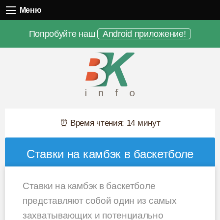
Меню
Меню
Попробуйте наш
Android приложение!
⏰ Время чтения: 14 минут
Ставки на камбэк в баскетболе
Ставки на камбэк в баскетболе
представляют собой один из самых
захватывающих и потенциально