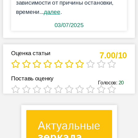
зависимости от причины остановки,
времени...
далее
.
03/07/2025
Оценка статьи
7.00/10
Поставь оценку
Голосов:
20