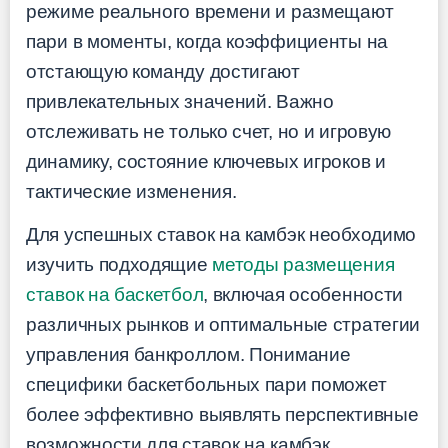
режиме реального времени и размещают
пари в моменты, когда коэффициенты на
отстающую команду достигают
привлекательных значений. Важно
отслеживать не только счет, но и игровую
динамику, состояние ключевых игроков и
тактические изменения.
Для успешных ставок на камбэк необходимо
изучить подходящие
методы размещения
ставок на баскетбол
, включая особенности
различных рынков и оптимальные стратегии
управления банкроллом. Понимание
специфики баскетбольных пари поможет
более эффективно выявлять перспективные
возможности для ставок на камбэк.