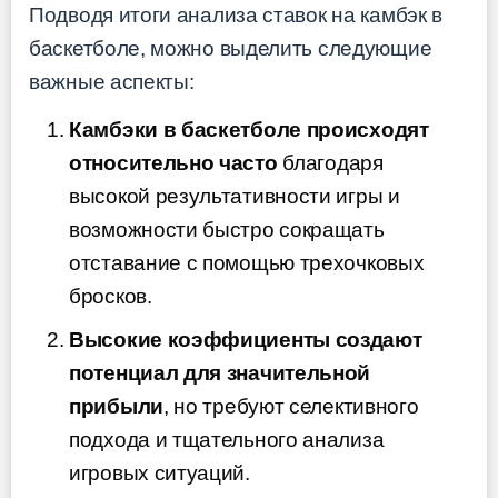
Подводя итоги анализа ставок на камбэк в
баскетболе, можно выделить следующие
важные аспекты:
Камбэки в баскетболе происходят
относительно часто
благодаря
высокой результативности игры и
возможности быстро сокращать
отставание с помощью трехочковых
бросков.
Высокие коэффициенты создают
потенциал для значительной
прибыли
, но требуют селективного
подхода и тщательного анализа
игровых ситуаций.