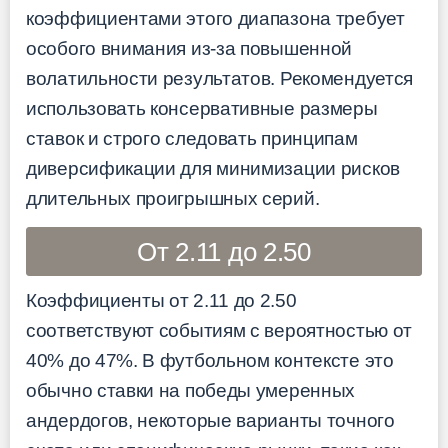
коэффициентами этого диапазона требует
особого внимания из-за повышенной
волатильности результатов. Рекомендуется
использовать консервативные размеры
ставок и строго следовать принципам
диверсификации для минимизации рисков
длительных проигрышных серий.
От 2.11 до 2.50
Коэффициенты от 2.11 до 2.50
соответствуют событиям с вероятностью от
40% до 47%. В футбольном контексте это
обычно ставки на победы умеренных
андердогов, некоторые варианты точного