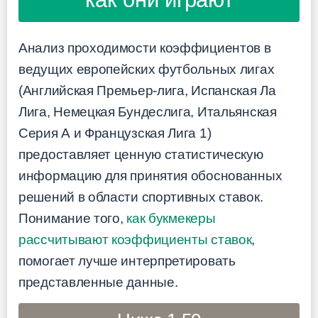
Анализ проходимости коэффициентов в
ведущих европейских футбольных лигах
(Английская Премьер-лига, Испанская Ла
Лига, Немецкая Бундеслига, Итальянская
Серия А и Французская Лига 1)
предоставляет ценную статистическую
информацию для принятия обоснованных
решений в области спортивных ставок.
Понимание того,
как букмекеры
рассчитывают коэффициенты ставок
,
помогает лучше интерпретировать
представленные данные.