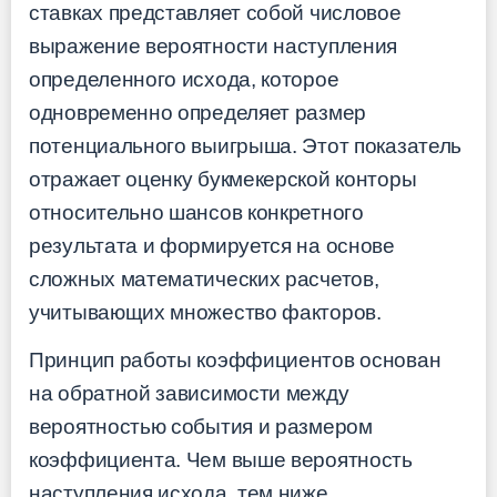
ставках представляет собой числовое
выражение вероятности наступления
определенного исхода, которое
одновременно определяет размер
потенциального выигрыша. Этот показатель
отражает оценку букмекерской конторы
относительно шансов конкретного
результата и формируется на основе
сложных математических расчетов,
учитывающих множество факторов.
Принцип работы коэффициентов основан
на обратной зависимости между
вероятностью события и размером
коэффициента. Чем выше вероятность
наступления исхода, тем ниже