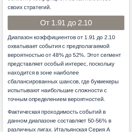
своих стратегий.
От 1.91 до 2.10
Диапазон коэффициентов от 1.91 до 2.10
охватывает события с предполагаемой
вероятностью от 48% до 52%. Этот сегмент
представляет особый интерес, поскольку
находится в зоне наиболее
сбалансированных шансов, где букмекеры
испытывают наибольшие сложности с
точным определением вероятностей.
Фактическая проходимость событий в
данном диапазоне составляет 50-56% в
различных лигах. Итальянская Серия А