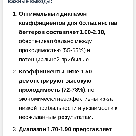
важные выводы:
Оптимальный диапазон
коэффициентов для большинства
беттеров составляет 1.60-2.10
,
обеспечивая баланс между
проходимостью (55-65%) и
потенциальной прибылью.
Коэффициенты ниже 1.50
демонстрируют высокую
проходимость (72-78%)
, но
экономически неэффективны из-за
низкой прибыльности и уязвимости к
неожиданным результатам.
Диапазон 1.70-1.90 представляет