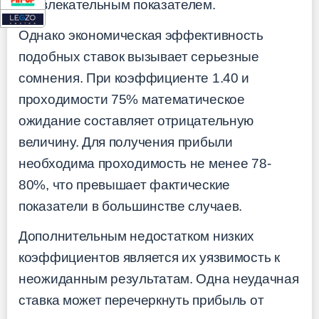
привлекательным показателем.
Однако экономическая эффективность
подобных ставок вызывает серьезные
сомнения. При коэффициенте 1.40 и
проходимости 75% математическое
ожидание составляет отрицательную
величину. Для получения прибыли
необходима проходимость не менее 78-
80%, что превышает фактические
показатели в большинстве случаев.
Дополнительным недостатком низких
коэффициентов является их уязвимость к
неожиданным результатам. Одна неудачная
ставка может перечеркнуть прибыль от