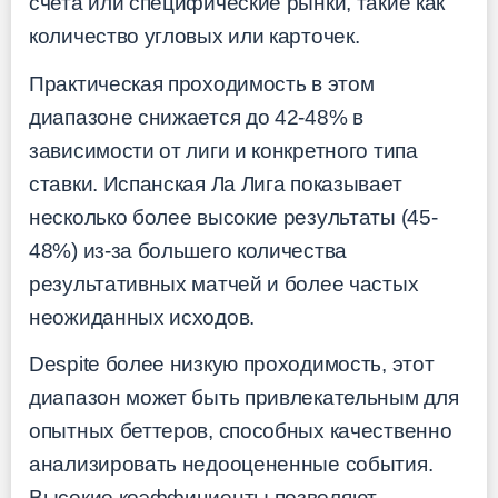
счета или специфические рынки, такие как
количество угловых или карточек.
Практическая проходимость в этом
диапазоне снижается до 42-48% в
зависимости от лиги и конкретного типа
ставки. Испанская Ла Лига показывает
несколько более высокие результаты (45-
48%) из-за большего количества
результативных матчей и более частых
неожиданных исходов.
Despite более низкую проходимость, этот
диапазон может быть привлекательным для
опытных беттеров, способных качественно
анализировать недооцененные события.
Высокие коэффициенты позволяют