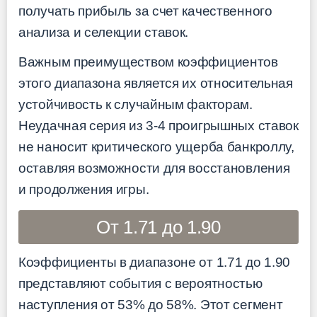
получать прибыль за счет качественного
анализа и селекции ставок.
Важным преимуществом коэффициентов
этого диапазона является их относительная
устойчивость к случайным факторам.
Неудачная серия из 3-4 проигрышных ставок
не наносит критического ущерба банкроллу,
оставляя возможности для восстановления
и продолжения игры.
От 1.71 до 1.90
Коэффициенты в диапазоне от 1.71 до 1.90
представляют события с вероятностью
наступления от 53% до 58%. Этот сегмент