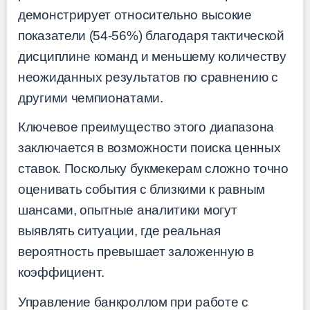
демонстрирует относительно высокие
показатели (54-56%) благодаря тактической
дисциплине команд и меньшему количеству
неожиданных результатов по сравнению с
другими чемпионатами.
Ключевое преимущество этого диапазона
заключается в возможности поиска ценных
ставок. Поскольку букмекерам сложно точно
оценивать события с близкими к равным
шансами, опытные аналитики могут
выявлять ситуации, где реальная
вероятность превышает заложенную в
коэффициент.
Управление банкроллом при работе с