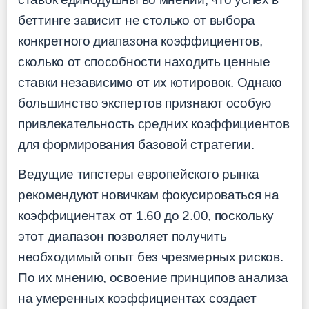
беттинге зависит не столько от выбора
конкретного диапазона коэффициентов,
сколько от способности находить ценные
ставки независимо от их котировок. Однако
большинство экспертов признают особую
привлекательность средних коэффициентов
для формирования базовой стратегии.
Ведущие типстеры европейского рынка
рекомендуют новичкам фокусироваться на
коэффициентах от 1.60 до 2.00, поскольку
этот диапазон позволяет получить
необходимый опыт без чрезмерных рисков.
По их мнению, освоение принципов анализа
на умеренных коэффициентах создает