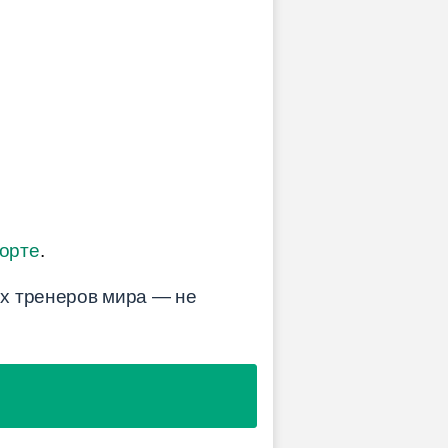
порте
.
ых тренеров мира — не