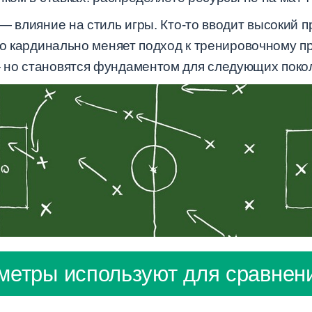
— влияние на стиль игры. Кто-то вводит высокий пр
то кардинально меняет подход к тренировочному п
 но становятся фундаментом для следующих поко
метры используют для сравнен