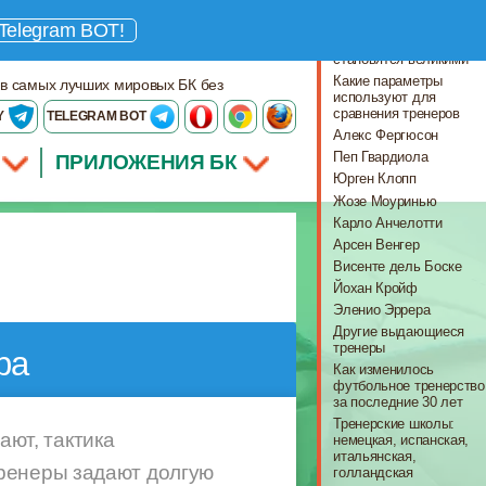
Что важно знать
Telegram BOT!
Почему одни тренеры
становятся великими
Какие параметры
 в самых лучших мировых БК без
используют для
сравнения тренеров
Y
TELEGRAM BOT
Алекс Фергюсон
Пеп Гвардиола
ПРИЛОЖЕНИЯ БК
Юрген Клопп
Жозе Моуринью
Карло Анчелотти
Арсен Венгер
Висенте дель Боске
Йохан Кройф
Эленио Эррера
Другие выдающиеся
тренеры
ра
Как изменилось
футбольное тренерство
за последние 30 лет
Тренерские школы:
ают, тактика
немецкая, испанская,
итальянская,
тренеры задают долгую
голландская