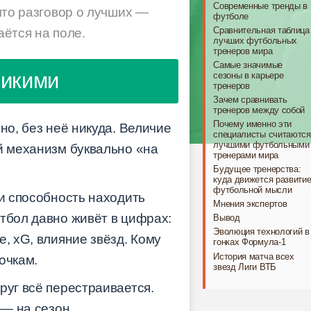
Современные тренды в
 что разговор о лучших —
футболе
Сравнительная таблица
аётся на поле.
лучших футбольных
тренеров мира
Самые значимые
ликими
сезоны в карьере
тренеров
Зачем сравнивать
тренеров между собой
Почему именно эти
но, без неё никуда. Величие
специалисты считаются
лучшими футбольными
й механизм буквально «на
тренерами мира
Будущее тренерства:
куда движется развити
футбольной мысли
 и способность находить
Мнения экспертов
тбол давно живёт в цифрах:
Вывод
Эволюция технологий в
, xG, влияние звёзд. Кому
гонках Формула-1
История матча всех
очкам.
звезд Лиги ВТБ
руг всё перестраивается.
 — на сезон.