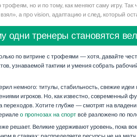
 трофеям, но и по тому, как меняют саму игру. Так
 взял», а про vision, адаптацию и след, который ост
у одни тренеры становятся ве
олько по витрине с трофеями — хотя, давайте чест
тов, узнаваемой тактики и умения собрать рабочи
ерил немного: титулы, стабильность, свежие идеи
ениями игроков. Но, как известно, современный фу
а переходов. Хотите глубже — смотрят на владение
териале
о прогнозах на спорт
всё разложено по пол
же решает. Великие удерживают уровень, пока вок
нком в ставках: распределяете ресурсы не на матч