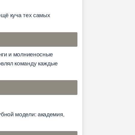
ещё куча тех самых
анги и молниеносные
овлял команду каждые
убной модели: академия,