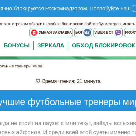
оянно блокируется Роскомнадзором.
Попробуйте наш
могать игрокам обходить любые блокировки сайтов букмекеров, играть
УМНАЯ ЗАКЛАДКА
БОТ
VIBER BOT
PROX
БОНУСЫ
ЗЕРКАЛА
ОБХОД БЛОКИРОВОК
ольные тренеры мира
⏰ Время чтения: 21 минута
учшие футбольные тренеры ми
огда не стоит на паузе: стили текут, звёзды вспыхив
овых айфонов. И среди всей этой суеты именно 