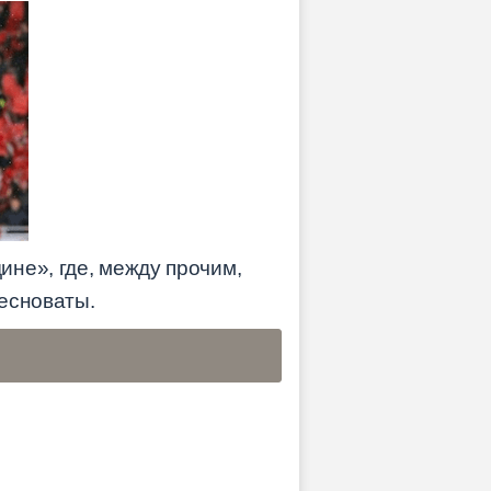
не», где, между прочим,
тесноваты.