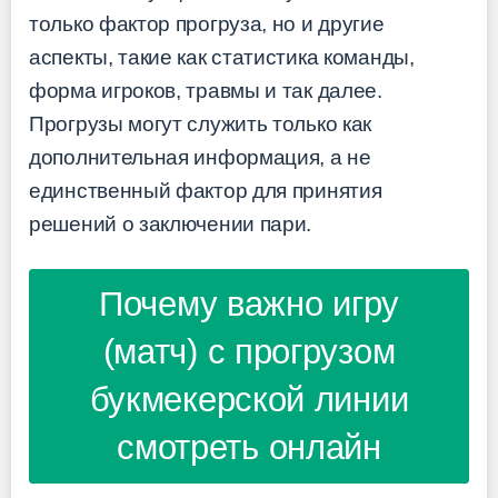
только фактор прогруза, но и другие
аспекты, такие как статистика команды,
форма игроков, травмы и так далее.
Прогрузы могут служить только как
дополнительная информация, а не
единственный фактор для принятия
решений о заключении пари.
Почему важно игру
(матч) с прогрузом
букмекерской линии
смотреть онлайн