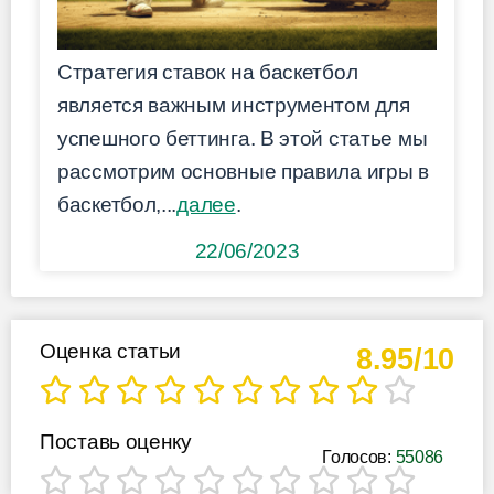
Стратегия ставок на баскетбол
является важным инструментом для
успешного беттинга. В этой статье мы
рассмотрим основные правила игры в
баскетбол,...
далее
.
22/06/2023
Оценка статьи
8.95/10
Поставь оценку
Голосов:
55086