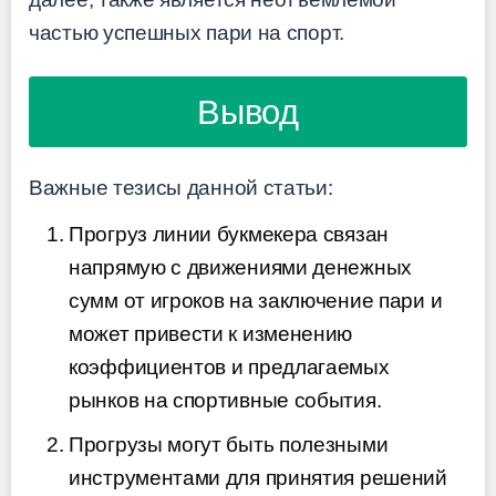
частью успешных пари на спорт.
Вывод
Важные тезисы данной статьи:
Прогруз линии букмекера связан
напрямую с движениями денежных
сумм от игроков на заключение пари и
может привести к изменению
коэффициентов и предлагаемых
рынков на спортивные события.
Прогрузы могут быть полезными
инструментами для принятия решений