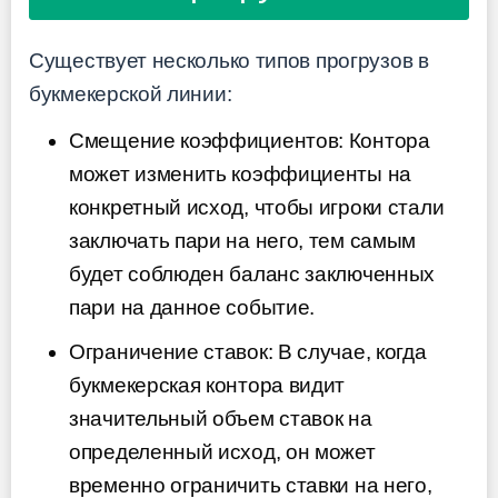
Существует несколько типов прогрузов в
букмекерской линии:
Смещение коэффициентов: Контора
может изменить коэффициенты на
конкретный исход, чтобы игроки стали
заключать пари на него, тем самым
будет соблюден баланс заключенных
пари на данное событие.
Ограничение ставок: В случае, когда
букмекерская контора видит
значительный объем ставок на
определенный исход, он может
временно ограничить ставки на него,