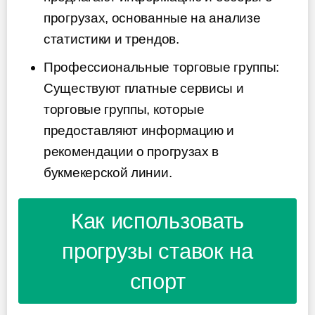
прогрузах, основанные на анализе
статистики и трендов.
Профессиональные торговые группы:
Существуют платные сервисы и
торговые группы, которые
предоставляют информацию и
рекомендации о прогрузах в
букмекерской линии.
Как использовать
прогрузы ставок на
спорт