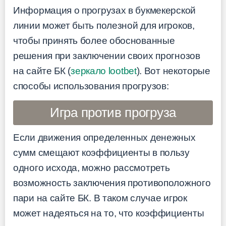
Информация о прогрузах в букмекерской
линии может быть полезной для игроков,
чтобы принять более обоснованные
решения при заключении своих прогнозов
на сайте БК (
зеркало lootbet
). Вот некоторые
способы использования прогрузов:
Игра против прогруза
Если движения определенных денежных
сумм смещают коэффициенты в пользу
одного исхода, можно рассмотреть
возможность заключения противоположного
пари на сайте БК. В таком случае игрок
может надеяться на то, что коэффициенты