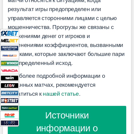
матчи относятся к ситуациям, когда
результат игры предопределен или
управляется сторонними лицами с целью
мошенничества. Прогрузы же связаны с
движениями денег от игроков и
изменениями коэффициентов, вызванными
игроками, которые заключают большие пари
на определенный исход.
Для более подробной информации о
странных матчах, рекомендуется
обратиться к
нашей статье
.
Источники
информации о