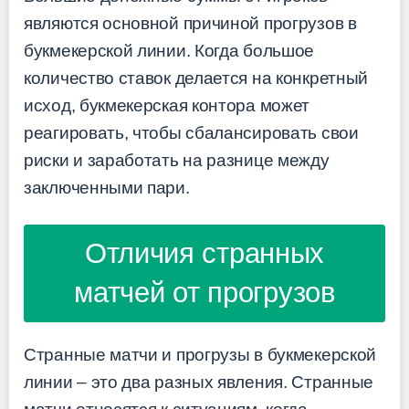
являются основной причиной прогрузов в
букмекерской линии. Когда большое
количество ставок делается на конкретный
исход, букмекерская контора может
реагировать, чтобы сбалансировать свои
риски и заработать на разнице между
заключенными пари.
Отличия странных
матчей от прогрузов
Странные матчи и прогрузы в букмекерской
линии – это два разных явления. Странные