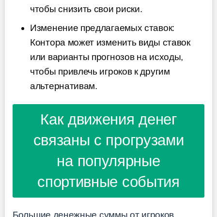
чтобы снизить свои риски.
Изменение предлагаемых ставок:
Контора может изменить виды ставок
или варианты прогнозов на исходы,
чтобы привлечь игроков к другим
альтернативам.
Как движения денег
связаны с прогрузами
на популярные
спортивные события
Большие денежные суммы от игроков