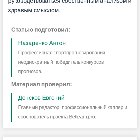
руководствоваться собственным анализом и
здравым смыслом.
Статью подготовил:
Назаренко Антон
Профессионал спортпрогнозирования,
неоднократный победитель конкурсов
прогнозов.
Материал проверил:
Донсков Евгений
Главный редактор, профессиональный каппер и
сооснователь проекта Betteam.pro.