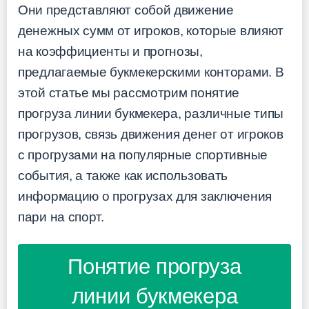
Они представляют собой движение
денежных сумм от игроков, которые влияют
на коэффициенты и прогнозы,
предлагаемые букмекерскими конторами. В
этой статье мы рассмотрим понятие
прогруза линии букмекера, различные типы
прогрузов, связь движения денег от игроков
с прогрузами на популярные спортивные
события, а также как использовать
информацию о прогрузах для заключения
пари на спорт.
Понятие прогруза
линии букмекера