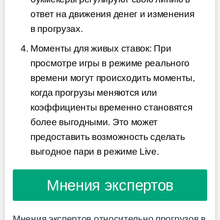
ответ на движения денег и изменения
в прогрузах.
Моменты для живых ставок: При
просмотре игры в режиме реального
времени могут происходить моменты,
когда прогрузы меняются или
коэффициенты временно становятся
более выгодными. Это может
предоставить возможность сделать
выгодное пари в режиме Live.
Мнения экспертов
Мнения экспертов относительно прогрузов в