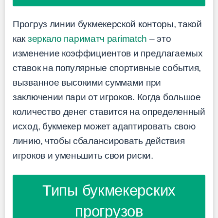
Прогруз линии букмекерской конторы, такой
как
зеркало париматч parimatch
– это
изменение коэффициентов и предлагаемых
ставок на популярные спортивные события,
вызванное высокими суммами при
заключении пари от игроков. Когда большое
количество денег ставится на определенный
исход, букмекер может адаптировать свою
линию, чтобы сбалансировать действия
игроков и уменьшить свои риски.
Типы букмекерских
прогрузов