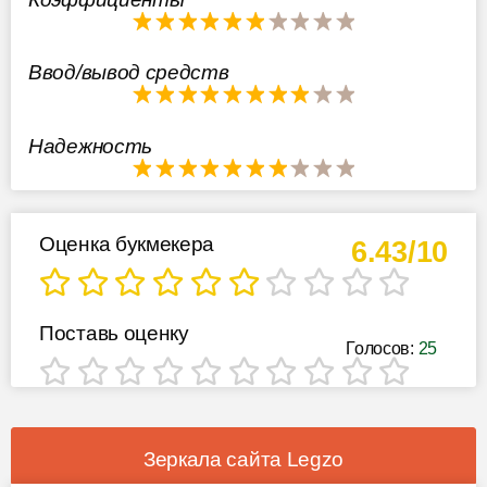
Ввод/вывод средств
Надежность
Оценка букмекера
6.43/10
Поставь оценку
Голосов:
25
Зеркала сайта Legzo