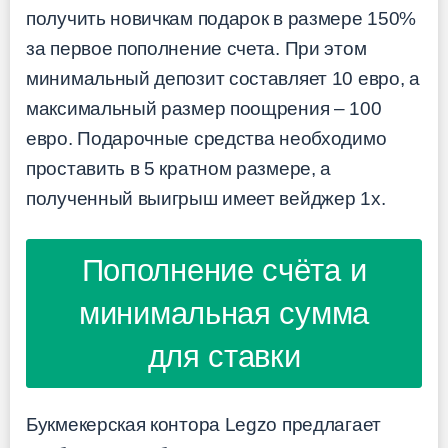
получить новичкам подарок в размере 150%
за первое пополнение счета. При этом
минимальный депозит составляет 10 евро, а
максимальный размер поощрения – 100
евро. Подарочные средства необходимо
проставить в 5 кратном размере, а
полученный выигрыш имеет вейджер 1х.
Пополнение счёта и
минимальная сумма
для ставки
Букмекерская контора Legzo предлагает