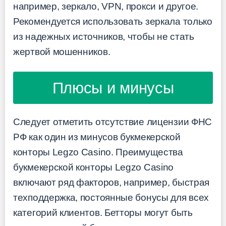
например, зеркало, VPN, прокси и другое.
Рекомендуется использовать зеркала только
из надежных источников, чтобы не стать
жертвой мошенников.
Плюсы и минусы
Следует отметить отсутствие лицензии ФНС
РФ как один из минусов букмекерской
конторы Legzo Casino. Преимущества
букмекерской конторы Legzo Casino
включают ряд факторов, например, быстрая
техподдержка, постоянные бонусы для всех
категорий клиентов. Бетторы могут быть