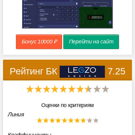
Бонус 10000 ₽
Перейти на сайт
Рейтинг БК
7.25
Оценки по критериям
Линия
Коэффициенты