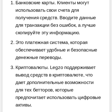
Банковские карты. Клиенты могут
использовать свои счета для
получения средств. Вводите данные
для транзакции без ошибок, а лучше
скопируйте эту информацию.
Это платежная система, которая
обеспечивает удобные и безопасные
денежные переводы.
Криптовалюты. Legzo поддерживает
вывод средств в криптовалюте, что
дает дополнительные возможности
для тех бетторов, которые
предпочитает использовать цифровые
активы.