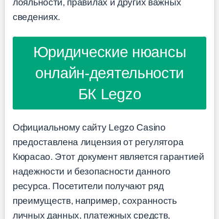
лояльности, правилах и других важных
сведениях.
Юридические нюансы
онлайн-деятельности
БК Legzo
Официальному сайту Legzo Casino
предоставлена лицензия от регулятора
Кюрасао. Этот документ является гарантией
надежности и безопасности данного
ресурса. Посетители получают ряд
преимуществ, например, сохранность
личных данных, платежных средств,