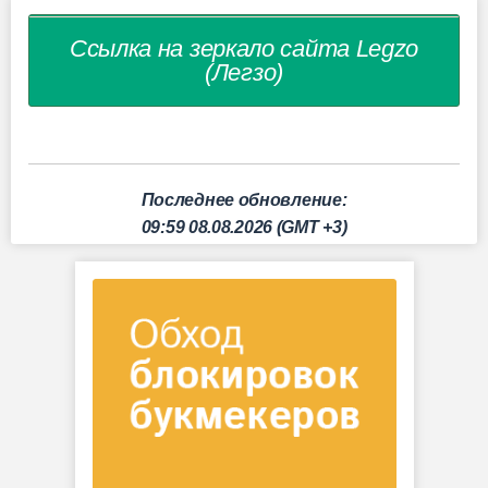
Ссылка на зеркало сайта Legzo
(Легзо)
Последнее обновление:
09:59 08.08.2026 (GMT +3)