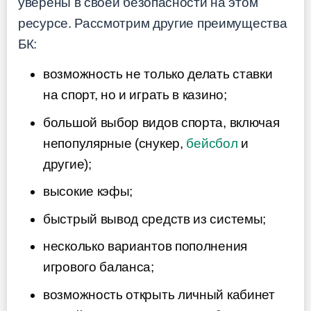
уверены в своей безопасности на этом
ресурсе. Рассмотрим другие преимущества
БК:
возможность не только делать ставки
на спорт, но и играть в казино;
большой выбор видов спорта, включая
непопулярные (снукер,
бейсбол
и
другие);
высокие кэфы;
быстрый вывод средств из системы;
несколько вариантов пополнения
игрового баланса;
возможность открыть личный кабинет