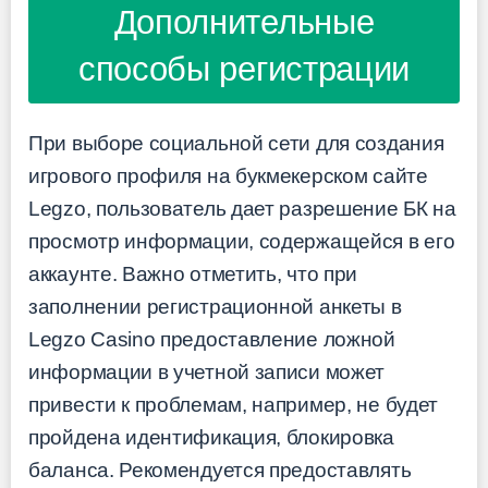
Дополнительные
способы регистрации
При выборе социальной сети для создания
игрового профиля на букмекерском сайте
Legzo, пользователь дает разрешение БК на
просмотр информации, содержащейся в его
аккаунте. Важно отметить, что при
заполнении регистрационной анкеты в
Legzo Casino предоставление ложной
информации в учетной записи может
привести к проблемам, например, не будет
пройдена идентификация, блокировка
баланса. Рекомендуется предоставлять