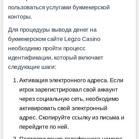
пользоваться услугами букмекерской
конторы.
Для процедуры вывода денег на
букмекерском сайте Legzo Casino
необходимо пройти процесс
идентификации, который включает
следующие шаги:
Активация электронного адреса. Если
игрок зарегистрировал свой аккаунт
через социальную сеть, необходимо
активировать свой электронный
адрес. Скопируйте ссылку из письма и
перейдите по ней.
Подтверждение телефонного номера.