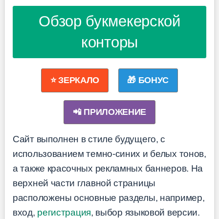
Обзор букмекерской
конторы
⭐ ЗЕРКАЛО
🎁 БОНУС
📲 ПРИЛОЖЕНИЕ
Сайт выполнен в стиле будущего, с
использованием темно-синих и белых тонов,
а также красочных рекламных баннеров. На
верхней части главной страницы
расположены основные разделы, например,
вход,
регистрация
, выбор языковой версии.