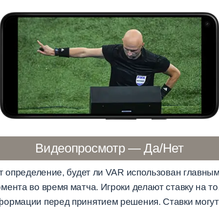
Видеопросмотр — Да/Нет
ет определение, будет ли VAR использован главны
ента во время матча. Игроки делают ставку на то,
ормации перед принятием решения. Ставки могут 