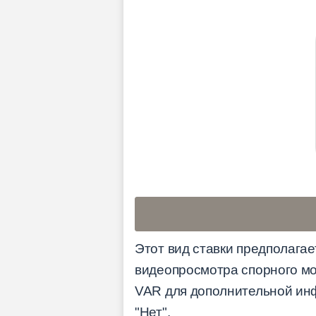
Этот вид ставки предполага
видеопросмотра спорного мом
VAR для дополнительной инф
"Нет".