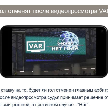
Гол отменят после видеопросмотра VA
 ставку на то, будет ли гол отменен главным арби
осле видеопросмотра судья принимает решение от
я выигрышной, в противном случае - "Нет".