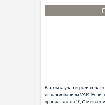
В этом случае игроки делают
использованием VAR. Если п
правил, ставка "Да" считаетс