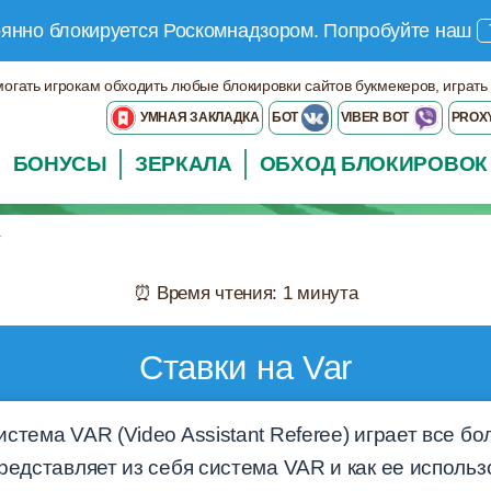
оянно блокируется Роскомнадзором.
Попробуйте наш
могать игрокам обходить любые блокировки сайтов букмекеров, играть
УМНАЯ ЗАКЛАДКА
БОТ
VIBER BOT
PROX
БОНУСЫ
ЗЕРКАЛА
ОБХОД БЛОКИРОВОК
r
⏰ Время чтения: 1 минута
Ставки на Var
стема VAR (Video Assistant Referee) играет все б
редставляет из себя система VAR и как ее исполь