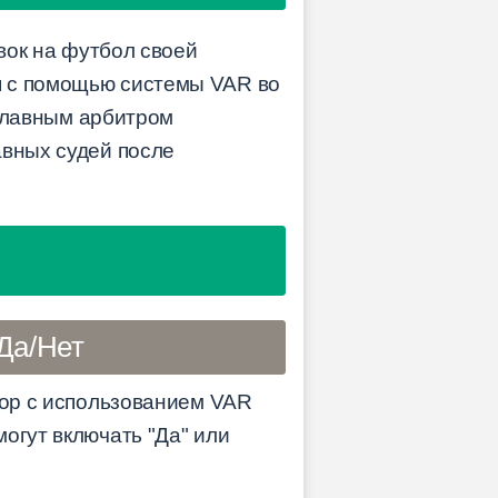
авок на футбол своей
я с помощью системы VAR во
 главным арбитром
авных судей после
:
Да/Нет
тор с использованием VAR
огут включать "Да" или