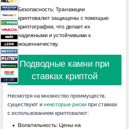
Безопасность: Транзакции
криптовалют защищены с помощью
криптографии, что делает их
надежными и устойчивыми к
мошенничеству.
Подводные камни при
ставках криптой
Несмотря на множество преимуществ,
существуют и
некоторые риски
при ставках
с использованием криптовалют:
Волатильность: Цены на