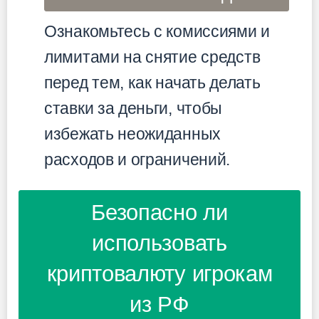
Ознакомьтесь с комиссиями и
лимитами на снятие средств
перед тем, как начать делать
ставки за деньги, чтобы
избежать неожиданных
расходов и ограничений.
Безопасно ли
использовать
криптовалюту игрокам
из РФ