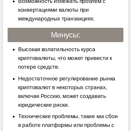
Возможность избежать проблем с
конвертациями валюты при
международных транзакциях.
Минусы:
Высокая волатильность курса
криптовалюты, что может привести к
потере средств.
Недостаточное регулирование рынка
криптовалют в некоторых странах,
включая Россию, может создавать
юридические риски.
Технические проблемы, такие как сбои
в работе платформы или проблемы с