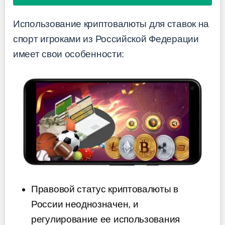
Использование криптовалюты для ставок на
спорт игроками из Российской Федерации
имеет свои особенности:
Правовой статус криптовалюты в
России неоднозначен, и
регулирование ее использования