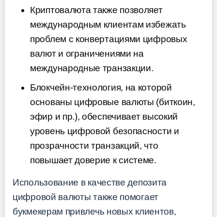
Криптовалюта также позволяет
международным клиентам избежать
проблем с конвертациями цифровых
валют и ограничениями на
международные транзакции.
Блокчейн-технология, на которой
основаны цифровые валюты (биткоин,
эфир и пр.), обеспечивает высокий
уровень цифровой безопасности и
прозрачности транзакций, что
повышает доверие к системе.
Использование в качестве депозита
цифровой валюты также помогает
букмекерам привлечь новых клиентов,