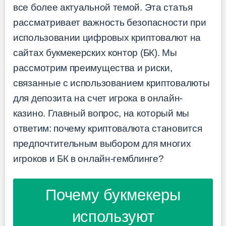
все более актуальной темой. Эта статья
рассматривает важность безопасности при
использовании цифровых криптовалют на
сайтах букмекерских контор (БК). Мы
рассмотрим преимущества и риски,
связанные с использованием криптовалюты
для депозита на счет игрока в онлайн-
казино. Главный вопрос, на который мы
ответим: почему криптовалюта становится
предпочтительным выбором для многих
игроков и БК в онлайн-гемблинге?
Почему букмекеры
используют