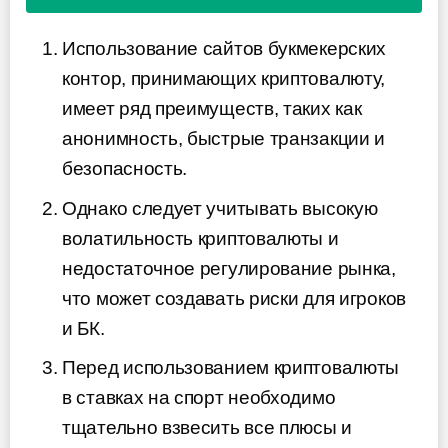
Использование сайтов букмекерских
контор, принимающих криптовалюту,
имеет ряд преимуществ, таких как
анонимность, быстрые транзакции и
безопасность.
Однако следует учитывать высокую
волатильность криптовалюты и
недостаточное регулирование рынка,
что может создавать риски для игроков
и БК.
Перед использованием криптовалюты
в ставках на спорт необходимо
тщательно взвесить все плюсы и