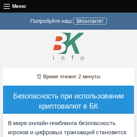
Меню
Меню
Попробуйте наш
ВКонтакте!
⏰ Время чтения: 2 минуты
Безопасность при использовании
криптовалют в БК
В мире онлайн-гемблинга безопасность
игроков и цифровых транзакций становится