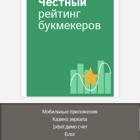
Мобильные приложения
Казино зеркала
1xbet демо счет
Блог