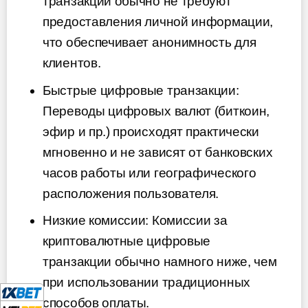
транзакции обычно не требуют
предоставления личной информации,
что обеспечивает анонимность для
клиентов.
Быстрые цифровые транзакции:
Переводы цифровых валют (биткоин,
эфир и пр.) происходят практически
мгновенно и не зависят от банковских
часов работы или географического
расположения пользователя.
Низкие комиссии: Комиссии за
криптовалютные цифровые
транзакции обычно намного ниже, чем
при использовании традиционных
способов оплаты.