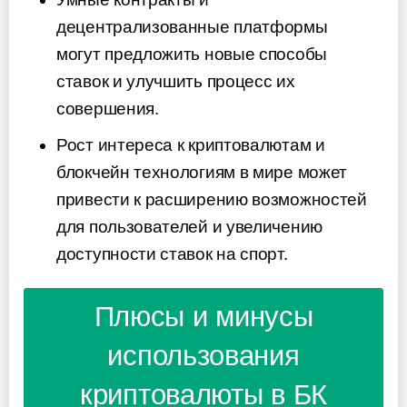
децентрализованные платформы
могут предложить новые способы
ставок и улучшить процесс их
совершения.
Рост интереса к криптовалютам и
блокчейн технологиям в мире может
привести к расширению возможностей
для пользователей и увеличению
доступности ставок на спорт.
Плюсы и минусы
использования
криптовалюты в БК