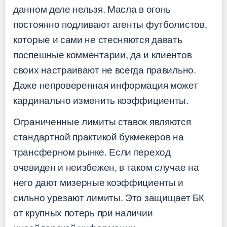
данном деле нельзя. Масла в огонь
постоянно подливают агенты футболистов,
которые и сами не стесняются давать
поспешные комментарии, да и клиентов
своих настраивают не всегда правильно.
Даже непроверенная информация может
кардинально изменить коэффициенты.
Ограниченные лимиты ставок являются
стандартной практикой букмекеров на
трансферном рынке. Если переход
очевиден и неизбежен, в таком случае на
него дают мизерные коэффициенты и
сильно урезают лимиты. Это защищает БК
от крупных потерь при наличии