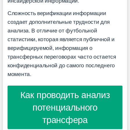
инсайдерской информации.
Сложность верификации информации
создает дополнительные трудности для
анализа. В отличие от футбольной
статистики, которая является публичной и
верифицируемой, информация о
трансферных переговорах часто остается
конфиденциальной до самого последнего
момента.
Как проводить анализ
потенциального
трансфера