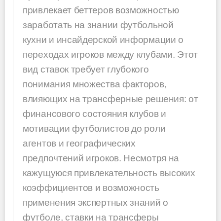
привлекает беттеров возможностью
заработать на знании футбольной
кухни и инсайдерской информации о
переходах игроков между клубами. Этот
вид ставок требует глубокого
понимания множества факторов,
влияющих на трансферные решения: от
финансового состояния клубов и
мотивации футболистов до роли
агентов и географических
предпочтений игроков. Несмотря на
кажущуюся привлекательность высоких
коэффициентов и возможность
применения экспертных знаний о
футболе, ставки на трансферы