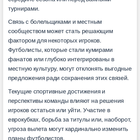
турнирами.
Связь с болельщиками и местным
сообществом может стать решающим
фактором для некоторых игроков.
Футболисты, которые стали кумирами
фанатов или глубоко интегрированы в
местную культуру, могут отклонять выгодные
предложения ради сохранения этих связей.
Текущие спортивные достижения и
перспективы команды влияют на решения
игроков остаться или уйти. Участие в
еврокубках, борьба за титулы или, наоборот,
угроза вылета могут кардинально изменить
планы футболистов.