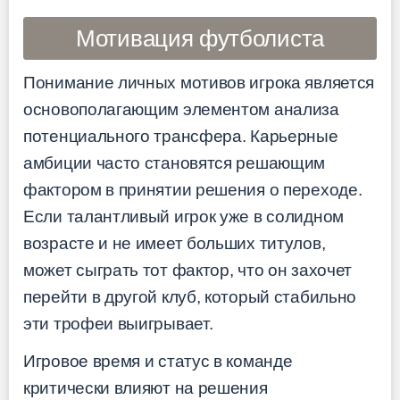
Мотивация футболиста
Понимание личных мотивов игрока является
основополагающим элементом анализа
потенциального трансфера. Карьерные
амбиции часто становятся решающим
фактором в принятии решения о переходе.
Если талантливый игрок уже в солидном
возрасте и не имеет больших титулов,
может сыграть тот фактор, что он захочет
перейти в другой клуб, который стабильно
эти трофеи выигрывает.
Игровое время и статус в команде
критически влияют на решения