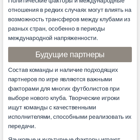
Политические факторы и международные
отношения в редких случаях могут влиять на
возможность трансферов между клубами из
разных стран, особенно в периоды
международной напряженности.
Будущие партнеры
Состав команды и наличие подходящих
партнеров по игре являются важными
факторами для многих футболистов при
выборе нового клуба. Творческие игроки
ищут команды с качественными
исполнителями, способными реализовать их
передачи.
Языковые и культурные факторы играют