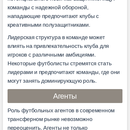
команды с надежной обороной,
нападающие предпочитают клубы с
креативными полузащитниками.
Лидерская структура в команде может
влиять на привлекательность клуба для
игроков с различными амбициями.
Некоторые футболисты стремятся стать
лидерами и предпочитают команды, где они
могут занять доминирующую роль.
Агенты
Роль футбольных агентов в современном
трансферном рынке невозможно
переоценить. Агенты не только