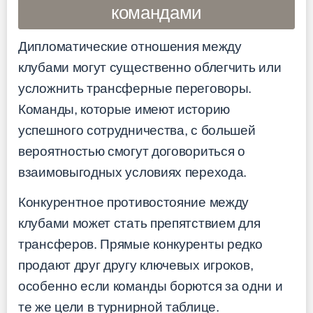
командами
Дипломатические отношения между
клубами могут существенно облегчить или
усложнить трансферные переговоры.
Команды, которые имеют историю
успешного сотрудничества, с большей
вероятностью смогут договориться о
взаимовыгодных условиях перехода.
Конкурентное противостояние между
клубами может стать препятствием для
трансферов. Прямые конкуренты редко
продают друг другу ключевых игроков,
особенно если команды борются за одни и
те же цели в турнирной таблице.