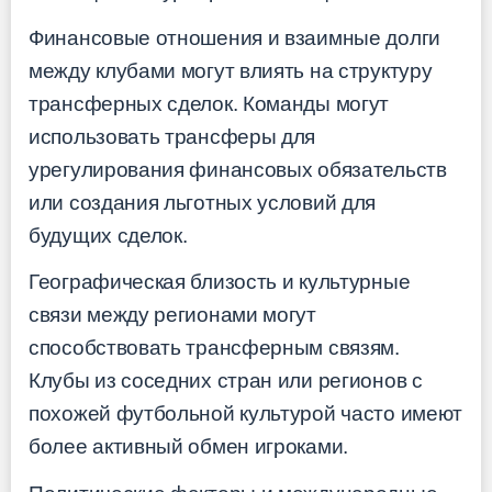
Финансовые отношения и взаимные долги
между клубами могут влиять на структуру
трансферных сделок. Команды могут
использовать трансферы для
урегулирования финансовых обязательств
или создания льготных условий для
будущих сделок.
Географическая близость и культурные
связи между регионами могут
способствовать трансферным связям.
Клубы из соседних стран или регионов с
похожей футбольной культурой часто имеют
более активный обмен игроками.