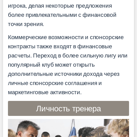
игрока, делая некоторые предложения
более привлекательными с финансовой
точки зрения.
Коммерческие возможности и спонсорские
контракты также входят в финансовые
расчеты. Переход в более сильную лигу или
популярный клуб может открыть
дополнительные источники дохода через
личные спонсорские соглашения и
маркетинговые активности.
Личность тренера