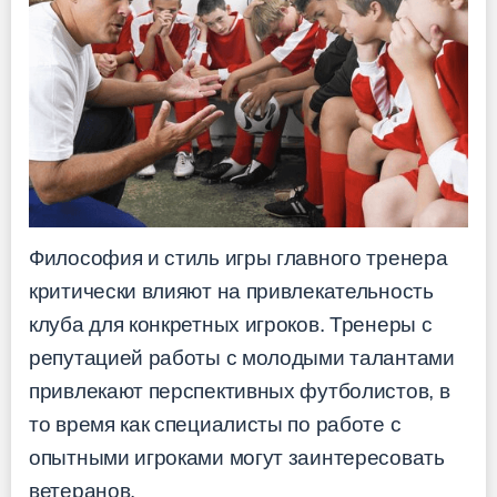
Философия и стиль игры главного тренера
критически влияют на привлекательность
клуба для конкретных игроков. Тренеры с
репутацией работы с молодыми талантами
привлекают перспективных футболистов, в
то время как специалисты по работе с
опытными игроками могут заинтересовать
ветеранов.