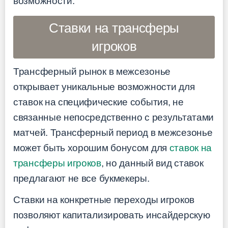
возможности.
Ставки на трансферы
игроков
Трансферный рынок в межсезонье
открывает уникальные возможности для
ставок на специфические события, не
связанные непосредственно с результатами
матчей. Трансферный период в межсезонье
может быть хорошим бонусом для
ставок на
трансферы игроков
, но данный вид ставок
предлагают не все букмекеры.
Ставки на конкретные переходы игроков
позволяют капитализировать инсайдерскую