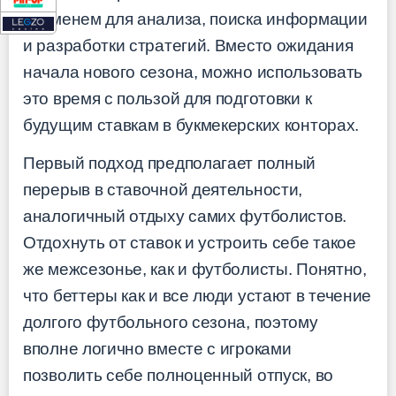
временем для анализа, поиска информации
и разработки стратегий. Вместо ожидания
начала нового сезона, можно использовать
это время с пользой для подготовки к
будущим ставкам в букмекерских конторах.
Первый подход предполагает полный
перерыв в ставочной деятельности,
аналогичный отдыху самих футболистов.
Отдохнуть от ставок и устроить себе такое
же межсезонье, как и футболисты. Понятно,
что беттеры как и все люди устают в течение
долгого футбольного сезона, поэтому
вполне логично вместе с игроками
позволить себе полноценный отпуск, во