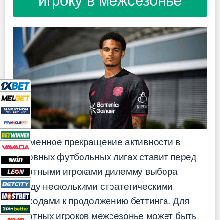
игроку в межсезонье
Временное прекращение активности в
основных футбольных лигах ставит перед
азартными игроками дилемму выбора
между несколькими стратегическими
подходами к продолжению беттинга. Для
азартных игроков межсезонье может быть