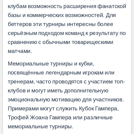
клубам возможность расширения фанатской
базы и коммерческих возможностей. Для
беттеров эти турниры интересны более
серьёзным подходом команд к результату по
сравнению с обычными товарищескими
матчами.
Мемориальные турниры и кубки,
посвящённые легендарным игрокам или
тренерам, часто проводятся с участием топ-
клубов и могут иметь дополнительную
эмоциональную мотивацию для участников.
Примерами могут служить Кубок Гампера,
Трофей Жоана Гампера или различные
мемориальные турниры.