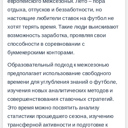
европейского межсезонья. Лето – пора
отдыха, отпусков и беззаботности, но
настоящие любители ставок на футбол не
хотят терять время. Такие люди выискивают
возможность заработка, проявляя свои
способности в соревновании с
букмекерскими конторами.
Образовательный подход к межсезонью
предполагает использование свободного
времени для углубления знаний о футболе,
изучения новых аналитических методов и
совершенствования ставочных стратегий.
Это время можно посвятить анализу
статистики прошедшего сезона, изучению
трансферной активности и подготовке к