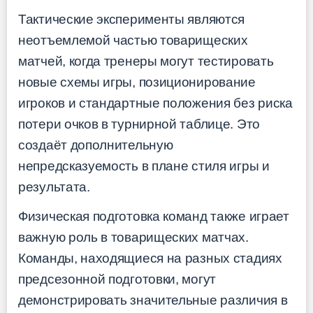
Тактические эксперименты являются
неотъемлемой частью товарищеских
матчей, когда тренеры могут тестировать
новые схемы игры, позиционирование
игроков и стандартные положения без риска
потери очков в турнирной таблице. Это
создаёт дополнительную
непредсказуемость в плане стиля игры и
результата.
Физическая подготовка команд также играет
важную роль в товарищеских матчах.
Команды, находящиеся на разных стадиях
предсезонной подготовки, могут
демонстрировать значительные различия в