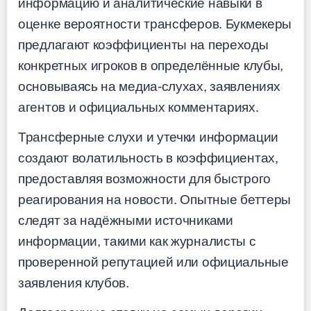
информацию и аналитические навыки в
оценке вероятности трансферов. Букмекеры
предлагают коэффициенты на переходы
конкретных игроков в определённые клубы,
основываясь на медиа-слухах, заявлениях
агентов и официальных комментариях.
Трансферные слухи и утечки информации
создают волатильность в коэффициентах,
предоставляя возможности для быстрого
реагирования на новости. Опытные беттеры
следят за надёжными источниками
информации, такими как журналисты с
проверенной репутацией или официальные
заявления клубов.