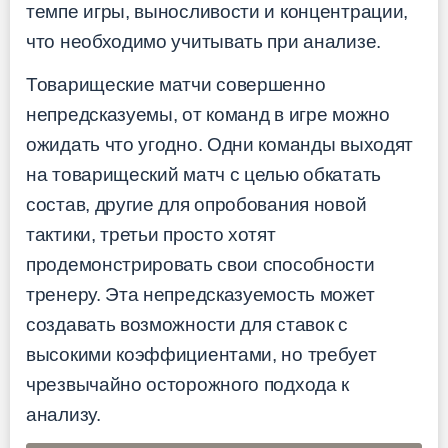
темпе игры, выносливости и концентрации,
что необходимо учитывать при анализе.
Товарищеские матчи совершенно
непредсказуемы, от команд в игре можно
ожидать что угодно. Одни команды выходят
на товарищеский матч с целью обкатать
состав, другие для опробования новой
тактики, третьи просто хотят
продемонстрировать свои способности
тренеру. Эта непредсказуемость может
создавать возможности для ставок с
высокими коэффициентами, но требует
чрезвычайно осторожного подхода к
анализу.