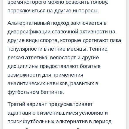
время которого можно освежить голову,
переключиться на другие интересы.
Альтернативный подход заключается в
диверсификации ставочной активности на
другие виды спорта, которые достигают пика
популярности в летние месяцы. Теннис,
легкая атлетика, велоспорт и другие
дисциплины предоставляют богатые
возможности для применения
аналитических навыков, развитых в
футбольном беттинге.
Третий вариант предусматривает
адаптацию к изменившимся условиям и
поиск футбольных альтернатив в период