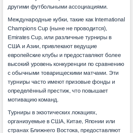
другими футбольными ассоциациями.
Международные кубки, такие как International
Champions Cup (ныне не проводится),
Emirates Cup, или различные турниры в
США и Азии, привлекают ведущие
европейские клубы и предоставляют более
высокий уровень конкуренции по сравнению
с обычными товарищескими матчами. Эти
турниры часто имеют призовые фонды и
определённый престиж, что повышает
мотивацию команд.
Турниры в экзотических локациях,
организуемые в США, Китае, Японии или
странах Ближнего Востока, предоставляют