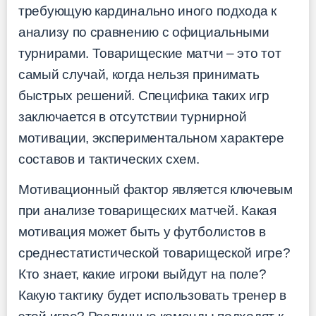
требующую кардинально иного подхода к
анализу по сравнению с официальными
турнирами. Товарищеские матчи – это тот
самый случай, когда нельзя принимать
быстрых решений. Специфика таких игр
заключается в отсутствии турнирной
мотивации, экспериментальном характере
составов и тактических схем.
Мотивационный фактор является ключевым
при анализе товарищеских матчей. Какая
мотивация может быть у футболистов в
среднестатистической товарищеской игре?
Кто знает, какие игроки выйдут на поле?
Какую тактику будет использовать тренер в