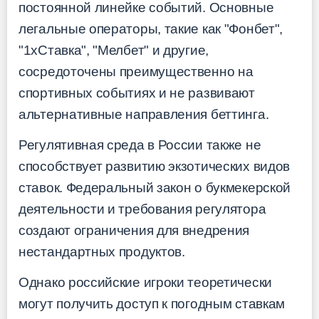
постоянной линейке событий. Основные
легальные операторы, такие как "Фонбет",
"1xСтавка", "Мелбет" и другие,
сосредоточены преимущественно на
спортивных событиях и не развивают
альтернативные направления беттинга.
Регулятивная среда в России также не
способствует развитию экзотических видов
ставок. Федеральный закон о букмекерской
деятельности и требования регулятора
создают ограничения для внедрения
нестандартных продуктов.
Однако российские игроки теоретически
могут получить доступ к погодным ставкам