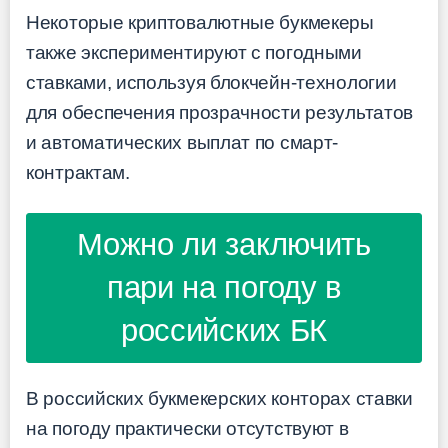
Некоторые криптовалютные букмекеры
также экспериментируют с погодными
ставками, используя блокчейн-технологии
для обеспечения прозрачности результатов
и автоматических выплат по смарт-
контрактам.
Можно ли заключить
пари на погоду в
российских БК
В российских букмекерских конторах ставки
на погоду практически отсутствуют в