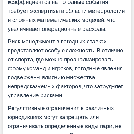
коэффициентов на погодные события
требует экспертизы в области метеорологии
и сложных математических моделей, что
увеличивает операционные расходы.
Риск-менеджмент в погодных ставках
представляет особую сложность. В отличие
от спорта, где можно проанализировать
форму команд и игроков, погодные явления
подвержены влиянию множества
непредсказуемых факторов, что затрудняет
управление рисками.
Регулятивные ограничения в различных
юрисдикциях могут запрещать или
ограничивать определенные виды пари, не