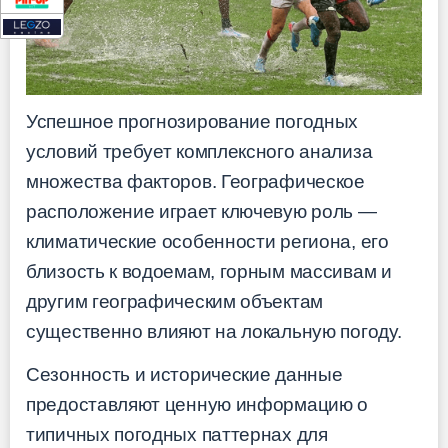
Успешное прогнозирование погодных
условий требует комплексного анализа
множества факторов. Географическое
расположение играет ключевую роль —
климатические особенности региона, его
близость к водоемам, горным массивам и
другим географическим объектам
существенно влияют на локальную погоду.
Сезонность и исторические данные
предоставляют ценную информацию о
типичных погодных паттернах для