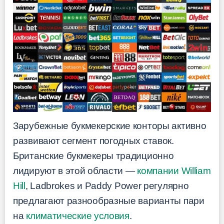
Зарубежные букмекерские конторы активно
развивают сегмент погодных ставок.
Британские букмекеры традиционно
лидируют в этой области —
компании William
Hill
, Ladbrokes и Paddy Power регулярно
предлагают разнообразные варианты пари
на
климатические условия
.