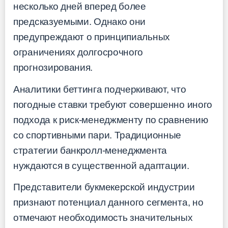
несколько дней вперед более
предсказуемыми. Однако они
предупреждают о принципиальных
ограничениях долгосрочного
прогнозирования.
Аналитики беттинга подчеркивают, что
погодные ставки требуют совершенно иного
подхода к риск-менеджменту по сравнению
со спортивными пари. Традиционные
стратегии банкролл-менеджмента
нуждаются в существенной адаптации.
Представители букмекерской индустрии
признают потенциал данного сегмента, но
отмечают необходимость значительных