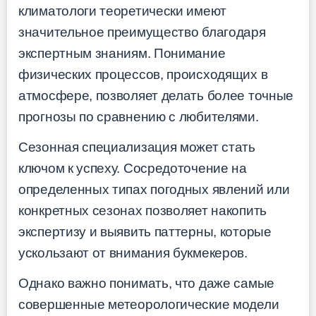
климатологи теоретически имеют
значительное преимущество благодаря
экспертным знаниям. Понимание
физических процессов, происходящих в
атмосфере, позволяет делать более точные
прогнозы по сравнению с любителями.
Сезонная специализация может стать
ключом к успеху. Сосредоточение на
определенных типах погодных явлений или
конкретных сезонах позволяет накопить
экспертизу и выявить паттерны, которые
ускользают от внимания букмекеров.
Однако важно понимать, что даже самые
совершенные метеорологические модели