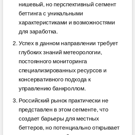
нишевый, но перспективный сегмент
беттинга с уникальными
характеристиками и возможностями
для заработка.
Успех в данном направлении требует
глубоких знаний метеорологии,
постоянного мониторинга
специализированных ресурсов и
консервативного подхода к
управлению банкроллом.
Российский рынок практически не
представлен в этом сегменте, что
создает барьеры для местных
беттеров, но потенциально открывает