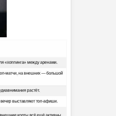
для «хоппинга» между аренами.
топ-матчи, на внешних — большой
едиавнимания растёт.
 вечер выставляют топ-афиши.
; внешние корты всё ещё активны.