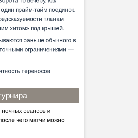
орота по вечеру, как
— один прайм-тайм поединок,
предсказуемости планам
ним хитом» под крышей.
рываются раньше обычного в
с точными ограничениями —
оятность переносов
турнира
 ночных сеансов и
после чего матчи можно