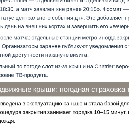
pe-Chatrier — отдельный билет и отдельный вход. В
18:30, а матч заявлен «не ранее 20:15». Формат 
статус центрального события дня. Это добавляет 
ь день на внешних кортах и завершить его «вечер
после матча: отдельные станции метро иногда зак
. Организаторы заранее публикуют уведомления 
тной доступности накануне визита.
льный по погоде слот из-за крыши на Chatrier: вер
уровне ТВ-продукта.
здвижные крыши: погодная страховка 
введена в эксплуатацию раньше и стала базой для
оцедура закрытия занимает порядка 10–15 минут, 
дождя.