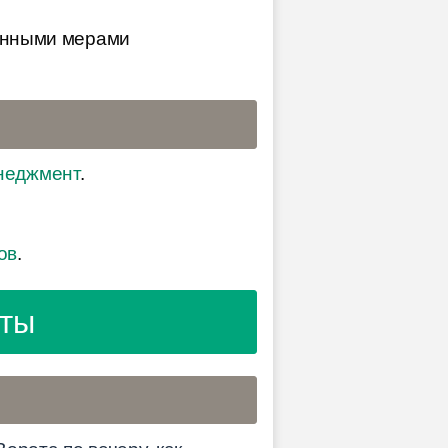
енными мерами
неджмент
.
ов
.
рты