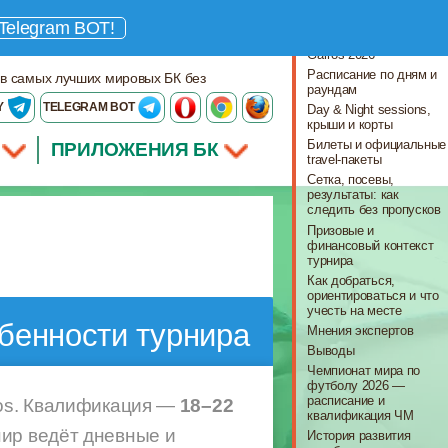
Что важно знать
Telegram BOT!
Ключевые даты Roland-
Garros 2026
Расписание по дням и
 в самых лучших мировых БК без
раундам
Y
TELEGRAM BOT
Day & Night sessions,
крыши и корты
Билеты и официальные
ПРИЛОЖЕНИЯ БК
travel-пакеты
Сетка, посевы,
результаты: как
следить без пропусков
Призовые и
финансовый контекст
турнира
Как добраться,
ориентироваться и что
учесть на месте
обенности турнира
Мнения экспертов
Выводы
Чемпионат мира по
футболу 2026 —
расписание и
ros. Квалификация —
18–22
квалификация ЧМ
нир ведёт дневные и
История развития