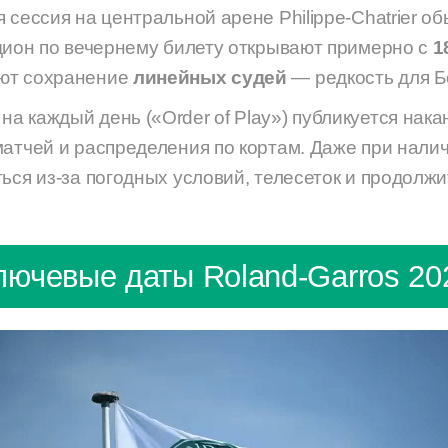
 сессия на центральной арене Philippe-Chatrier о
адион по вечернему билету открывают примерно с
1
ют сохранение
линейных судей
— редкость для 
 каждый день («Order of Play») публикуется нака
матчей и распределения по кортам. Даже при нали
ться из-за погодных условий, телесеток и продол
лючевые даты Roland-Garros 20