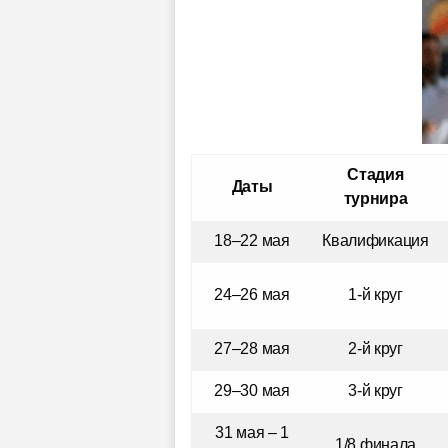
Стадия
Даты
турнира
18–22 мая
Квалификация
24–26 мая
1-й круг
27–28 мая
2-й круг
29–30 мая
3-й круг
31 мая – 1
1/8 финала