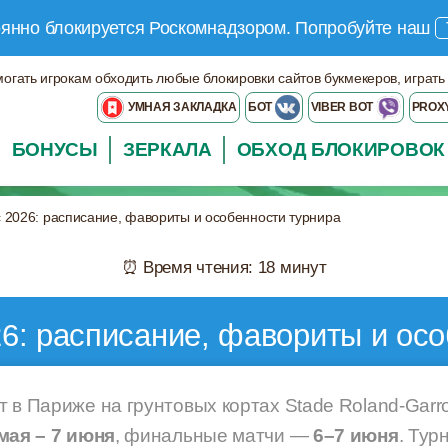
оянно блокируется Роскомнадзором.
Попробуйте наш
могать игрокам обходить любые блокировки сайтов букмекеров, играть
УМНАЯ ЗАКЛАДКА
БОТ
VIBER BOT
PROX
БОНУСЫ
ЗЕРКАЛА
ОБХОД БЛОКИРОВОК
 2026: расписание, фавориты и особенности турнира
⏰ Время чтения: 18 минут
6: расписание, фавориты и ос
т в Париже на грунтовых кортах Stade Roland-Gar
мая – 7 июня
, финальные матчи —
6–7 июня
. Тур