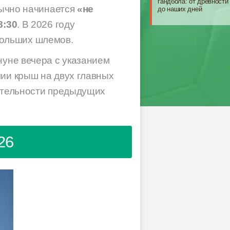
гандбола: от древности
бычно начинается
«не
до наших дней
8:30
. В 2026 году
Больших шлемов.
нуне вечера с указанием
чии крыш на двух главных
жительности предыдущих
26