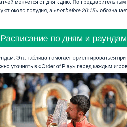
атчей меняется от дня к дню. По предварительны
уют около полудня, а
«not before 20:15»
обозначает
Расписание по дням и раундам
ундам. Эта таблица помогает ориентироваться при
жно уточнять в «Order of Play» перед каждым игро