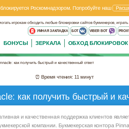
 блокируется Роскомнадзором.
Попробуйте наш
Расш
могать игрокам обходить любые блокировки сайтов букмекеров, играть
УМНАЯ ЗАКЛАДКА
БОТ
VIBER BOT
PROX
БОНУСЫ
ЗЕРКАЛА
ОБХОД БЛОКИРОВОК
nnacle: как получить быстрый и качественный ответ
⏰ Время чтения: 11 минут
cle: как получить быстрый и ка
тивная и качественная поддержка клиентов явля
кмекерской компании. Букмекерская контора Pinna