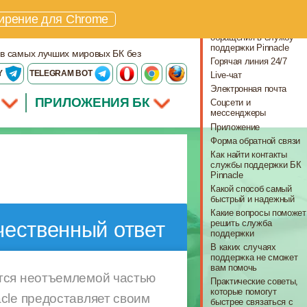
Что важно знать
ирение для Chrome
Что потребуется для
обращения в службу
поддержки Pinnacle
 в самых лучших мировых БК без
Горячая линия 24/7
Y
TELEGRAM BOT
Live-чат
Электронная почта
ПРИЛОЖЕНИЯ БК
Соцсети и
мессенджеры
Приложение
Форма обратной связи
Как найти контакты
службы поддержки БК
Pinnacle
Какой способ самый
быстрый и надежный
Какие вопросы поможет
решить служба
чественный ответ
поддержки
В каких случаях
поддержка не сможет
вам помочь
ется неотъемлемой частью
Практические советы,
которые помогут
cle предоставляет своим
быстрее связаться с