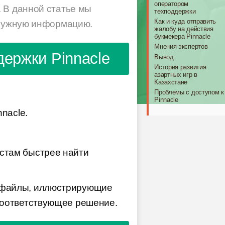
оператором
 В данной статье мы
техподдержки
Как и куда отправить
ь нужную информацию.
жалобу на действия
букмекера Pinnacle
Мнения экспертов
держки Pinnacle
Вывод
История развития
азартных игр в
Казахстане
Проблемы с доступом к
Pinnacle
nacle.
стам быстрее найти
и файлы, иллюстрирующие
соответствующее решение.