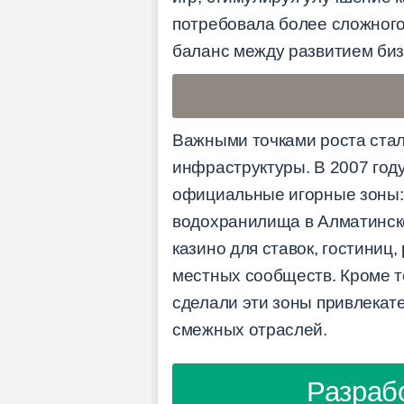
потребовала более сложного 
баланс между развитием биз
Важными точками роста стал
инфраструктуры. В 2007 году
официальные игорные зоны: 
водохранилища в Алматинско
казино для ставок, гостиниц
местных сообществ. Кроме т
сделали эти зоны привлекат
смежных отраслей.
Разраб