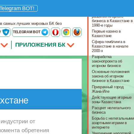
Что важно знать
Telegram BOT!
Правовая база для
развития игорного
бизнеса в Казахстане в
 в самых лучших мировых БК без
1990-е годы
Первые казино в
Y
TELEGRAM BOT
Казахстане
Сфера гемблинга в
ПРИЛОЖЕНИЯ БК
Казахстане в начале
2000-х
Разработка
законопроекта об
игорном бизнесе
Основные положения
закона об игорном
бизнесе в Казахстане
Призрачный город
Жана-Иле
Действующие игорные
ахстане
зоны Казахстана
Расцвет нелегального
бизнеса
Борьба с нелегальными
 индустрии от
азартными играми в
интернете
момента обретения
Увеличение налоговой