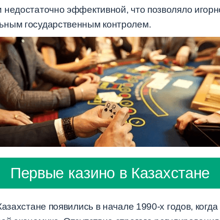
 недостаточно эффективной, что позволяло игорн
ьным государственным контролем.
Первые казино в Казахстане
Казахстане появились в начале 1990-х годов, когд