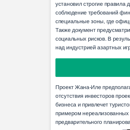
установил строгие правила д
соблюдение требований фин
специальные зоны, где офиц
Также документ предусматр
социальных рисков. В резул
над индустрией азартных игр
Проект Жана-Иле предполага
отсутствия инвесторов прое
бизнеса и привлечет туристо
примером нереализованных 
предварительного планирова