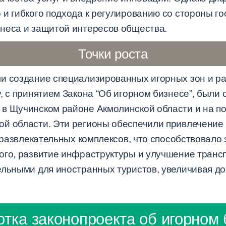
и гибкого подхода к регулированию со стороны го
неса и защитой интересов общества.
Точки роста
и создание специализированных игорных зон и ра
, с принятием Закона “Об игорном бизнесе”, были
в Щучинском районе Акмолинской области и на п
й области. Эти регионы обеспечили привлечение 
, развлекательных комплексов, что способствовал
ого, развитие инфраструктуры и улучшение транс
ельными для иностранных туристов, увеличивая до
отка законопроекта об игорном 