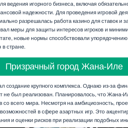
ля ведения игорного бизнеса, включая обязательн
ансовой надежности. Для проведения игровой де
иально разрешалась работа казино для ставок и з
ивал меры для защиты интересов игроков и миним
ьтате, новые нормы способствовали упорядочению
 в стране.
Призрачный город Жана-Иле
л создание крупного комплекса. Однако из-за фин
кт не был реализован. Планировалось, что Жана-И
в со всего мира. Несмотря на амбициозность, проек
возможностей в сфере азартных игр. Это акценти
ния и оценки рисков при реализации подобных ин