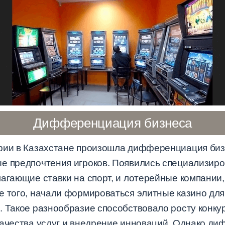
Дифференциация бизнеса
рии в Казахстане произошла дифференциация биз
е предпочтения игроков. Появились специализиро
лагающие ставки на спорт, и лотерейные компании
е того, начали формироваться элитные казино для
. Такое разнообразие способствовало росту конк
качества услуг и внедрение инноваций. Однако д