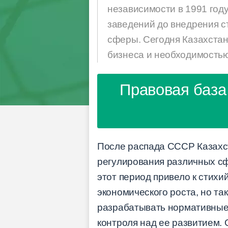
независимости в 1991 году
заведений до внедрения с
сферы. Сегодня Казахстан
бизнеса и необходимостью
Правовая база 
После распада СССР Казахс
регулирования различных сф
этот период привело к стихи
экономического роста, но та
разрабатывать нормативные 
контроля над ее развитием. 