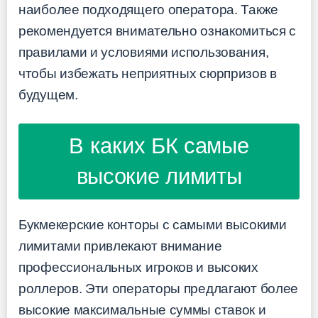
наиболее подходящего оператора. Также
рекомендуется внимательно ознакомиться с
правилами и условиями использования,
чтобы избежать неприятных сюрпризов в
будущем.
В каких БК самые
высокие лимиты
Букмекерские конторы с самыми высокими
лимитами привлекают внимание
профессиональных игроков и высоких
роллеров. Эти операторы предлагают более
высокие максимальные суммы ставок и