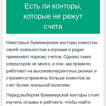
Есть ли конторы,
которые не режут
счета
Некоторые букмекерские конторы известны
своей лояльностью к игрокам и редко
применяют порезку счетов. Однако таких
операторов не много, и они, как правило,
работают на высококонкурентных рынках и
стремятся привлечь больше клиентов за
счет более лояльной политики.
Перед выбором букмекерской конторы стоит
изучить отзывы и рейтинги, чтобы найти