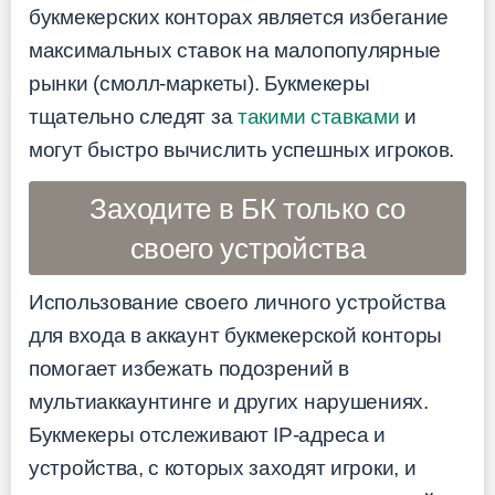
букмекерских конторах является избегание
максимальных ставок на малопопулярные
рынки (смолл-маркеты). Букмекеры
тщательно следят за
такими ставками
и
могут быстро вычислить успешных игроков.
Заходите в БК только со
своего устройства
Использование своего личного устройства
для входа в аккаунт букмекерской конторы
помогает избежать подозрений в
мультиаккаунтинге и других нарушениях.
Букмекеры отслеживают IP-адреса и
устройства, с которых заходят игроки, и