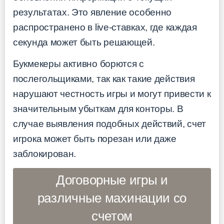
результатах. Это явление особенно
распространено в live-ставках, где каждая
секунда может быть решающей.
Букмекеры активно борются с
послегольщиками, так как такие действия
нарушают честность игры и могут привести к
значительным убыткам для конторы. В
случае выявления подобных действий, счет
игрока может быть порезан или даже
заблокирован.
Договорные игры и
различные махинации со
счетом