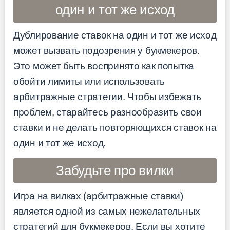
один и тот же исход
Дублирование ставок на один и тот же исход
может вызвать подозрения у букмекеров.
Это может быть воспринято как попытка
обойти лимиты или использовать
арбитражные стратегии. Чтобы избежать
проблем, старайтесь разнообразить свои
ставки и не делать повторяющихся ставок на
один и тот же исход.
Забудьте про вилки
Игра на вилках (арбитражные ставки)
является одной из самых нежелательных
стратегий для букмекеров. Если вы хотите