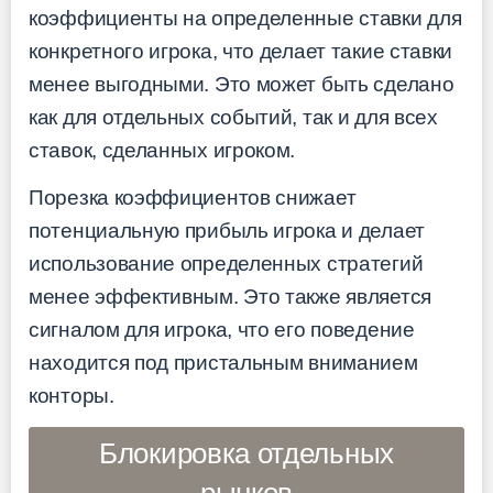
коэффициенты на определенные ставки для
конкретного игрока, что делает такие ставки
менее выгодными. Это может быть сделано
как для отдельных событий, так и для всех
ставок, сделанных игроком.
Порезка коэффициентов снижает
потенциальную прибыль игрока и делает
использование определенных стратегий
менее эффективным. Это также является
сигналом для игрока, что его поведение
находится под пристальным вниманием
конторы.
Блокировка отдельных