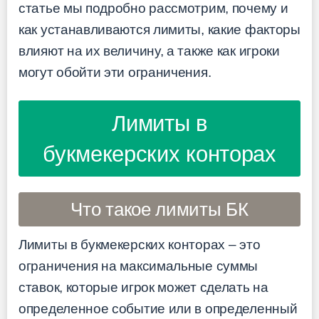
статье мы подробно рассмотрим, почему и
как устанавливаются лимиты, какие факторы
влияют на их величину, а также как игроки
могут обойти эти ограничения.
Лимиты в
букмекерских конторах
Что такое лимиты БК
Лимиты в букмекерских конторах – это
ограничения на максимальные суммы
ставок, которые игрок может сделать на
определенное событие или в определенный