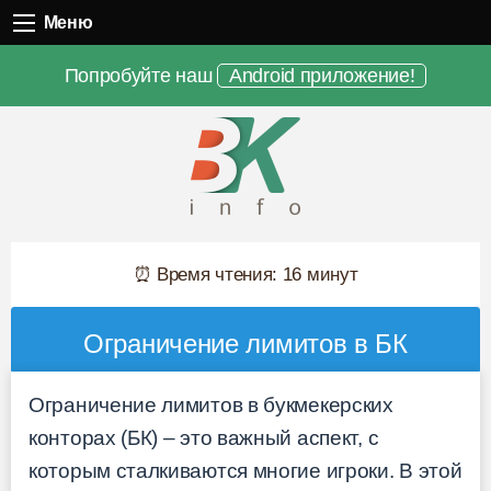
Меню
Меню
Попробуйте наш
Android приложение!
⏰ Время чтения: 16 минут
Ограничение лимитов в БК
Ограничение лимитов в букмекерских
конторах (БК) – это важный аспект, с
которым сталкиваются многие игроки. В этой