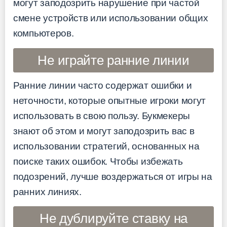
могут заподозрить нарушение при частой
смене устройств или использовании общих
компьютеров.
Не играйте ранние линии
Ранние линии часто содержат ошибки и
неточности, которые опытные игроки могут
использовать в свою пользу. Букмекеры
знают об этом и могут заподозрить вас в
использовании стратегий, основанных на
поиске таких ошибок. Чтобы избежать
подозрений, лучше воздержаться от игры на
ранних линиях.
Не дублируйте ставку на