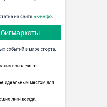
статье на сайте
БК-инфо
.
 бигмаркеты
ых событий в мире спорта,
ания привлекают
ее идеальным местом для
сшие лиги всегда