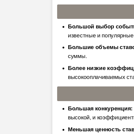
Большой выбор событ
известные и популярные 
Большие объемы ставо
суммы.
Более низкие коэффиц
высокооплачиваемых ста
Большая конкуренция:
высокой, и коэффициент
Меньшая ценность став