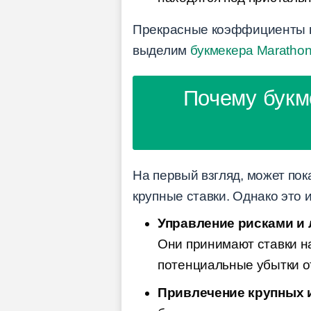
Прекрасные коэффициенты н
выделим
букмекера Marathon
Почему букм
На первый взгляд, может по
крупные ставки. Однако это 
Управление рисками и
Они принимают ставки н
потенциальные убытки о
Привлечение крупных 