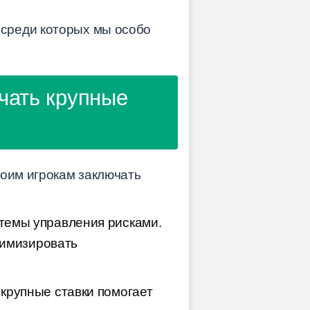
среди которых мы особо
чать крупные
воим игрокам заключать
темы управления рисками.
нимизировать
крупные ставки помогает