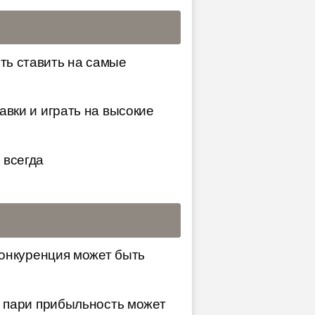
ть ставить на самые
авки и играть на высокие
 всегда
конкуренция может быть
ы пари прибыльность может