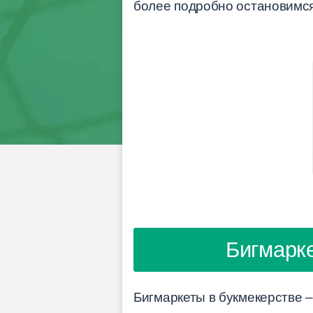
более подробно остановимся
Бигмарк
Бигмаркеты в букмекерстве 