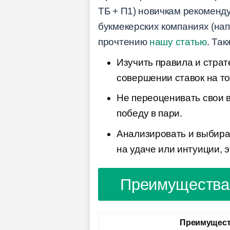
ТБ + П1) новичкам рекоменду
букмекерских компаниях (на
прочтению
нашу статью
. Та
Изучить правила и стра
совершении ставок на то
Не переоценивать свои 
победу в пари.
Анализировать и выбират
на удаче или интуиции, 
Преимущества 
Преимущес