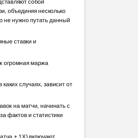
дставляют собой
и, объединяя несколько
Но не нужно путать данный
ные ставки и
ак огромная маржа
 каких случаях, зависит от
вок на матчи, начинать с
а фактов и статистики
атча + 1Х) включают