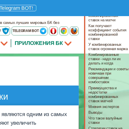
Что важно знать
Telegram BOT!
Популярные виды
комбинированных
ставок на матчи
 в самых лучших мировых БК без
Как получают
коэффициент события
Y
TELEGRAM BOT
комбинированной
ставки
ПРИЛОЖЕНИЯ БК
У комбинированных
ставок огромная маржа
Комбинированные
ставки - надо ли их
делать и когда
Рекомендации и советы
новичкам при
совершении
комбоставок
Преимущества и
недостатки
ки
комбинированных
ставок матчей
Мнения экспертов
Выводы
) являются одним из самых
Что такое валуйные
ляют увеличить
ставки
Стратегии ставок на