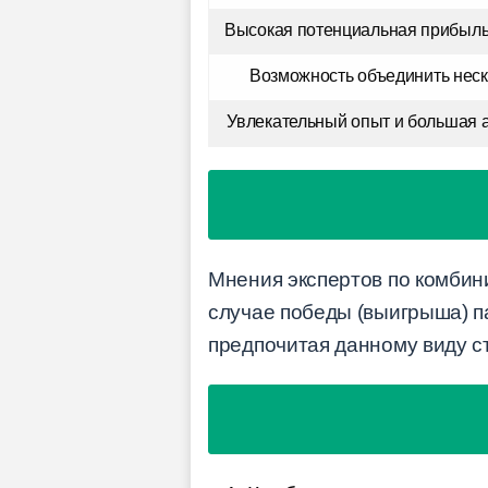
Высокая потенциальная прибыль
Возможность объединить неск
Увлекательный опыт и большая 
Мнения экспертов по комбин
случае победы (выигрыша) па
предпочитая данному виду с