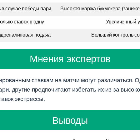
 в случае победы пари
Высокая маржа букмекера (заниж
олько ставок в одну
Увеличенный у
адреналиновая подача
Больший контроль со
Мнения экспертов
ированным ставкам на матчи могут различаться. О
ри, другие предпочитают избегать их из-за высоко
тавок экспрессы.
Выводы