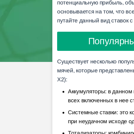
потенциальную прибыль, объ
основывается на том, что в
путайте данный вид ставок с
Популярны
Существует несколько попул
мячей, которые представлены
Х2):
Аккумуляторы: в данном 
всех включенных в нее с
Системные ставки: это к
при неудачном исходе од
Тотализаторы: комбинир