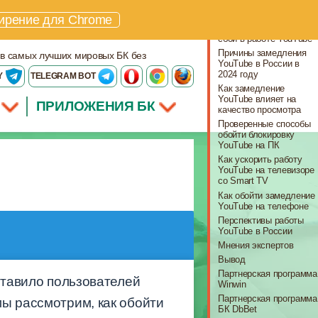
Что важно знать
ирение для Chrome
В России произошел
сбой в работе YouTube
Причины замедления
 в самых лучших мировых БК без
YouTube в России в
2024 году
Y
TELEGRAM BOT
Как замедление
YouTube влияет на
ПРИЛОЖЕНИЯ БК
качество просмотра
Проверенные способы
обойти блокировку
YouTube на ПК
Как ускорить работу
YouTube на телевизоре
со Smart TV
Как обойти замедление
YouTube на телефоне
Перспективы работы
YouTube в России
Мнения экспертов
Вывод
Партнерская программа
ставило пользователей
Winwin
Партнерская программа
мы рассмотрим, как обойти
БК DbBet