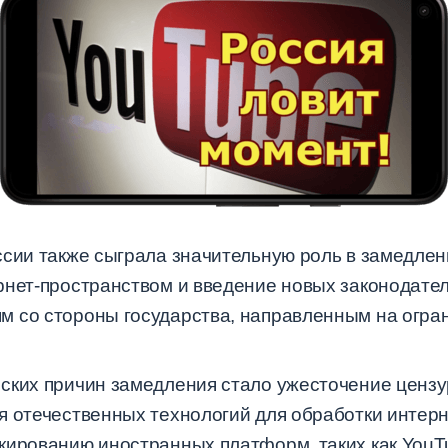
ссии также сыграла значительную роль в замедлен
рнет-пространством и введение новых законодател
 со стороны государства, направленным на огра
ских причин замедления стало ужесточение цензу
я отечественных технологий для обработки интерн
кированию иностранных платформ, таких как YouT