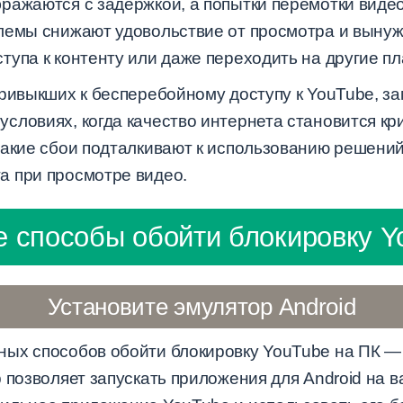
ражаются с задержкой, а попытки перемотки видео
лемы снижают удовольствие от просмотра и вынуж
тупа к контенту или даже переходить на другие п
привыкших к бесперебойному доступу к YouTube, 
словиях, когда качество интернета становится кр
такие сбои подталкивают к использованию решений
а при просмотре видео.
 способы обойти блокировку Y
Установите эмулятор Android
ых способов обойти блокировку YouTube на ПК —
 позволяет запускать приложения для Android на 