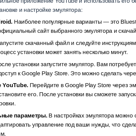
ильное приложение YouTube и использовать его бе
ановке и настройке эмулятора:
roid.
Наиболее популярные варианты — это Bluest
 официальный сайт выбранного эмулятора и скача
апустите скачанный файл и следуйте инструкциям 
оцесс установки может занять несколько минут.
сле установки запустите эмулятор. Вам потребует
 доступ к Google Play Store. Это можно сделать че
 YouTube.
Перейдите в Google Play Store через э
тановите его. После установки вы сможете запуск
ровки.
ьные параметры.
В настройках эмулятора можно 
даптировать управление под ваши нужды, что сдел
м.