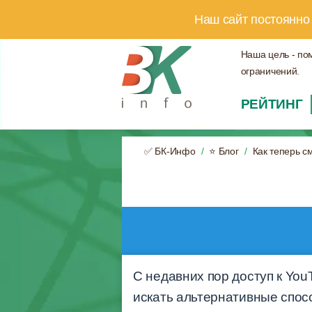
Наш сайт постоянно
Наша цель - по
ограничений.
РЕЙТИНГ
✅ БК-Инфо
⭐ Блог
Как теперь с
С недавних пор доступ к You
искать альтернативные спос