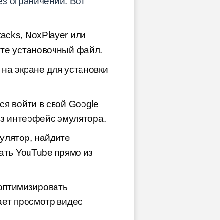
з ограничений. Вот
acks, NoxPlayer или
йте установочный файл.
на экране для установки
ся войти в свой Google
рез интерфейс эмулятора.
мулятор, найдите
ать YouTube прямо из
оптимизировать
ает просмотр видео