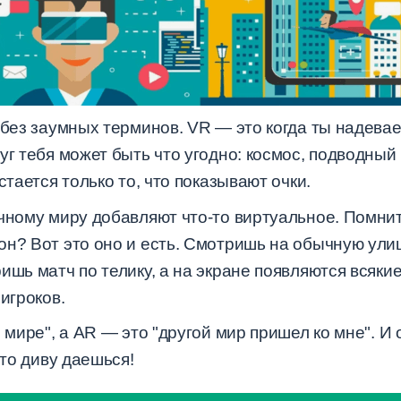
 без заумных терминов. VR — это когда ты надева
уг тебя может быть что угодно: космос, подводный
стается только то, что показывают очки.
чному миру добавляют что-то виртуальное. Помните
н? Вот это оно и есть. Смотришь на обычную улицу
ишь матч по телику, а на экране появляются всяки
игроков.
 мире", а AR — это "другой мир пришел ко мне". И 
что диву даешься!