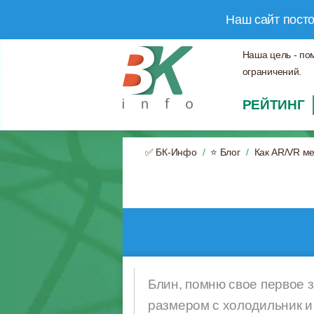
Наш сайт пост
Наша цель - по
ограничений.
РЕЙТИНГ
✅ БК-Инфо
⭐ Блог
Как AR/VR м
Блин, помню свое первое з
размером с холодильник и 