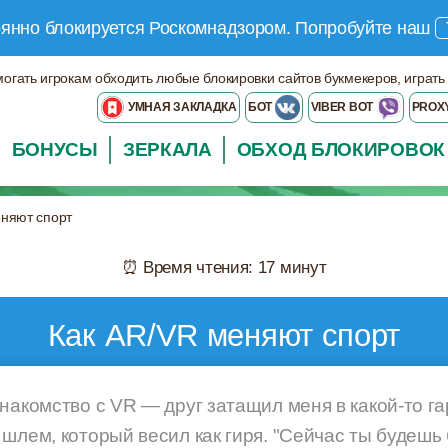
оянно блокируется Роскомнадзором.
Попробуйте наш
могать игрокам обходить любые блокировки сайтов букмекеров, играть
УМНАЯ ЗАКЛАДКА
БОТ
VIBER BOT
PROX
БОНУСЫ
ЗЕРКАЛА
ОБХОД БЛОКИРОВОК
еняют спорт
⏰ Время чтения: 17 минут
Как AR/VR меняют спорт
накомство с VR — друг затащил меня в какой-то га
шлем, который весил как гиря. "Сейчас ты будешь 