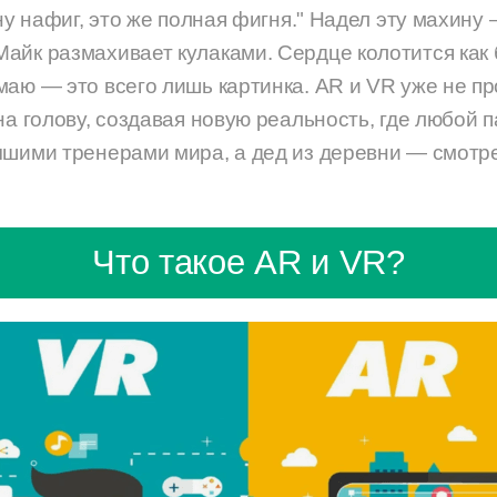
 ну нафиг, это же полная фигня." Надел эту махину 
айк размахивает кулаками. Сердце колотится как 
маю — это всего лишь картинка. AR и VR уже не п
на голову, создавая новую реальность, где любой 
чшими тренерами мира, а дед из деревни — смотр
Что такое AR и VR?