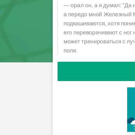
— орал он, а я думал: "Да
а передо мной Железный М
подкашиваются, хотя пони
его переворачивают с ног 
может тренироваться с лу
поля.