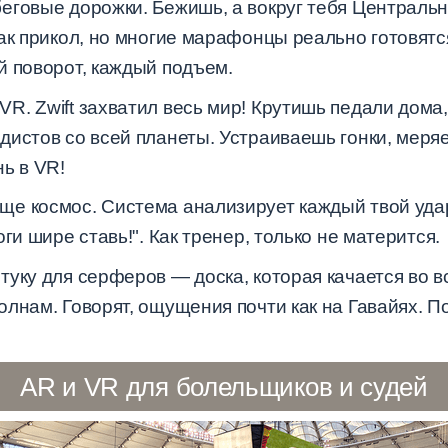
еговые дорожки. Бежишь, а вокруг тебя Центральн
как прикол, но многие марафонцы реально готовят
й поворот, каждый подъем.
R. Zwift захватил весь мир! Крутишь педали дома
дистов со всей планеты. Устраиваешь гонки, меря
ь в VR!
е космос. Система анализирует каждый твой удар 
ги шире ставь!". Как тренер, только не матерится.
уку для серферов — доска, которая качается во вс
лнам. Говорят, ощущения почти как на Гавайях. П
AR и VR для болельщиков и судей