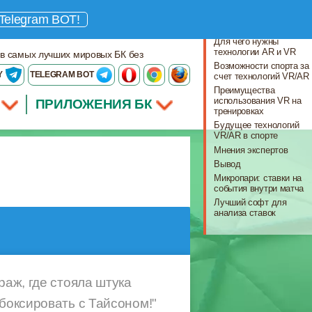
Что важно знать
Telegram BOT!
Что такое AR и VR?
Для чего нужны
технологии AR и VR
 в самых лучших мировых БК без
Возможности спорта за
Y
TELEGRAM BOT
счет технологий VR/AR
Преимущества
использования VR на
ПРИЛОЖЕНИЯ БК
тренировках
Будущее технологий
VR/AR в спорте
Мнения экспертов
Вывод
Микропари: ставки на
события внутри матча
Лучший софт для
анализа ставок
раж, где стояла штука
боксировать с Тайсоном!"