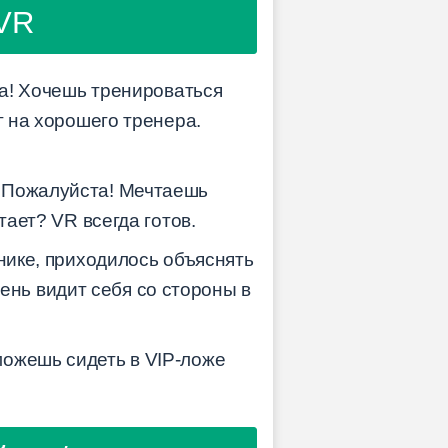
 VR
ча! Хочешь тренироваться
г на хорошего тренера.
? Пожалуйста! Мечтаешь
тает? VR всегда готов.
хнике, приходилось объяснять
арень видит себя со стороны в
можешь сидеть в VIP-ложе