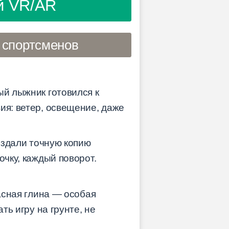
ий VR/AR
 спортсменов
ый лыжник готовился к
ия: ветер, освещение, даже
создали точную копию
очку, каждый поворот.
расная глина — особая
ть игру на грунте, не