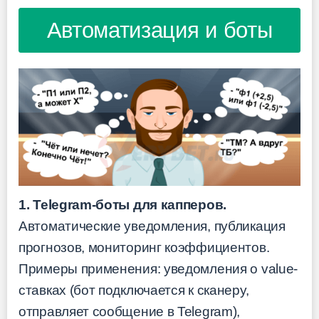
Автоматизация и боты
1. Telegram-боты для капперов.
Автоматические уведомления, публикация
прогнозов, мониторинг коэффициентов.
Примеры применения: уведомления о value-
ставках (бот подключается к сканеру,
отправляет сообщение в Telegram),