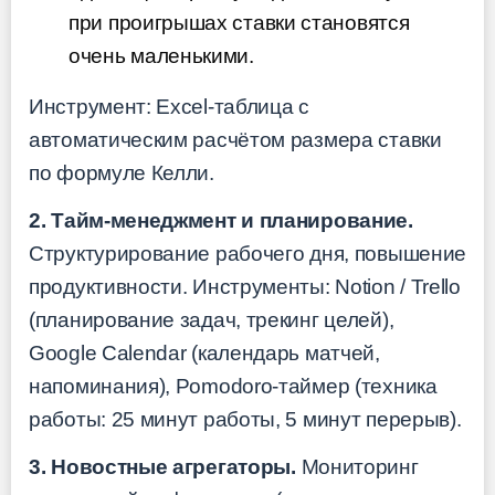
при проигрышах ставки становятся
очень маленькими.
Инструмент: Excel-таблица с
автоматическим расчётом размера ставки
по формуле Келли.
2. Тайм-менеджмент и планирование.
Структурирование рабочего дня, повышение
продуктивности. Инструменты: Notion / Trello
(планирование задач, трекинг целей),
Google Calendar (календарь матчей,
напоминания), Pomodoro-таймер (техника
работы: 25 минут работы, 5 минут перерыв).
3. Новостные агрегаторы.
Мониторинг