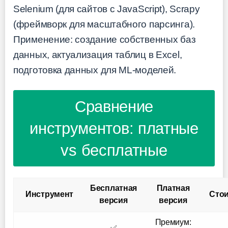
Selenium (для сайтов с JavaScript), Scrapy
(фреймворк для масштабного парсинга).
Применение: создание собственных баз
данных, актуализация таблиц в Excel,
подготовка данных для ML-моделей.
Сравнение
инструментов: платные
vs бесплатные
Бесплатная
Платная
Инструмент
Сто
версия
версия
Премиум: