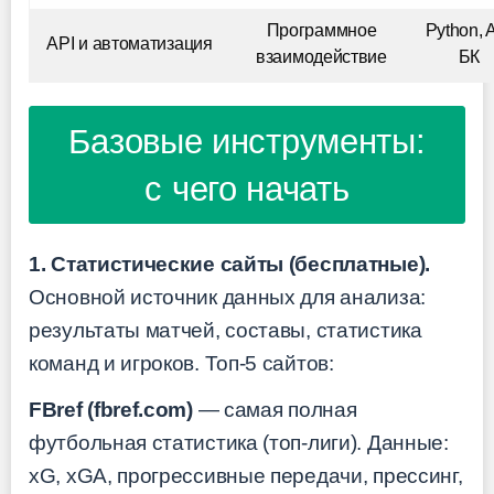
Программное
Python, 
API и автоматизация
взаимодействие
БК
Базовые инструменты:
с чего начать
1. Статистические сайты (бесплатные).
Основной источник данных для анализа:
результаты матчей, составы, статистика
команд и игроков. Топ-5 сайтов:
FBref (fbref.com)
— самая полная
футбольная статистика (топ-лиги). Данные:
xG, xGA, прогрессивные передачи, прессинг,