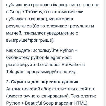
публикация прогнозов (каппер пишет прогноз
в Google Таблицу, бот автоматически
публикует в канале), мониторинг
результатов (бот отслеживает результаты
матчей, присылает уведомление о
выигрыше/проигрыше).
Как создать: используйте Python +
библиотеку python-telegram-bot,
регистрируйте бота через BotFather в
Telegram, программируйте логику.
2. Скрипты для парсинга данных.
Автоматический сбор статистики с сайтов
(вместо ручного копирования). Технологии:
Python + Beautiful Soup (парсинг HTML),