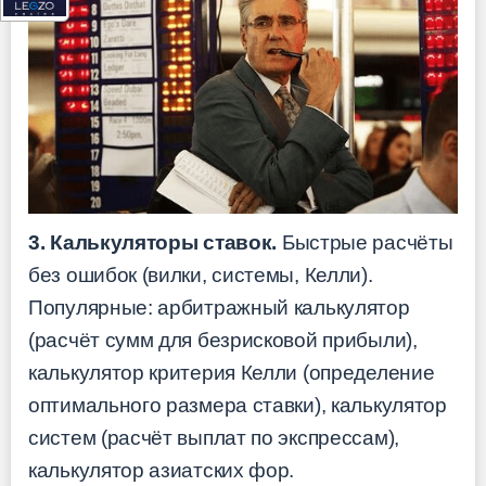
3. Калькуляторы ставок.
Быстрые расчёты
без ошибок (вилки, системы, Келли).
Популярные: арбитражный калькулятор
(расчёт сумм для безрисковой прибыли),
калькулятор критерия Келли (определение
оптимального размера ставки), калькулятор
систем (расчёт выплат по экспрессам),
калькулятор азиатских фор.