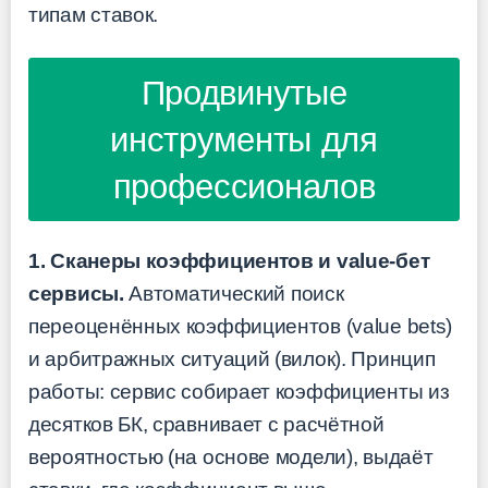
типам ставок.
Продвинутые
инструменты для
профессионалов
1. Сканеры коэффициентов и value-бет
сервисы.
Автоматический поиск
переоценённых коэффициентов (value bets)
и арбитражных ситуаций (вилок). Принцип
работы: сервис собирает коэффициенты из
десятков БК, сравнивает с расчётной
вероятностью (на основе модели), выдаёт