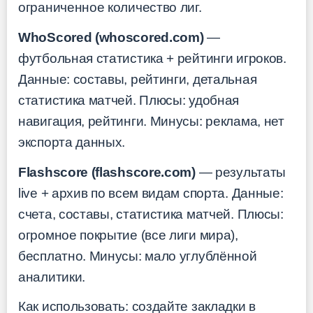
ограниченное количество лиг.
WhoScored (whoscored.com)
—
футбольная статистика + рейтинги игроков.
Данные: составы, рейтинги, детальная
статистика матчей. Плюсы: удобная
навигация, рейтинги. Минусы: реклама, нет
экспорта данных.
Flashscore (flashscore.com)
— результаты
live + архив по всем видам спорта. Данные:
счета, составы, статистика матчей. Плюсы:
огромное покрытие (все лиги мира),
бесплатно. Минусы: мало углублённой
аналитики.
Как использовать: создайте закладки в