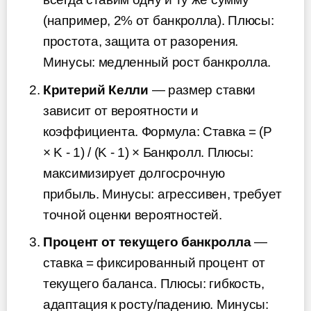
(например, 2% от банкролла). Плюсы:
простота, защита от разорения.
Минусы: медленный рост банкролла.
Критерий Келли
— размер ставки
зависит от вероятности и
коэффициента. Формула: Ставка = (P
× K - 1) / (K - 1) × Банкролл. Плюсы:
максимизирует долгосрочную
прибыль. Минусы: агрессивен, требует
точной оценки вероятностей.
Процент от текущего банкролла
—
ставка = фиксированный процент от
текущего баланса. Плюсы: гибкость,
адаптация к росту/падению. Минусы: