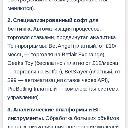
меняются).
2. Специализированный софт для
беттинга.
Автоматизация процессов,
торговля ставками, продвинутая аналитика.
Топ-программы: Bet Angel (платный, от £10/
месяц — торговля на Betfair Exchange),
Geeks Toy (бесплатно / платно от £12/месяц
— торговля на Betfair), BetSlayer (платный, от
$99 — автоматизация ставок через API),
ProBetting (платный — комплексная система
управления).
3. Аналитические платформы и BI-
инструменты.
Обработка больших объёмов
данных, визуализация, построение моделей.