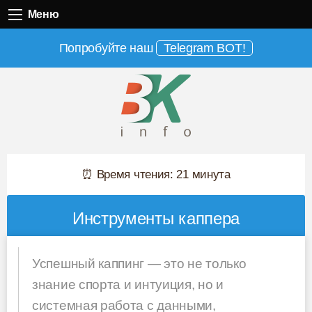
Меню
Меню
Попробуйте наш
Telegram BOT!
⏰ Время чтения: 21 минута
Инструменты каппера
Успешный каппинг — это не только
знание спорта и интуиция, но и
системная работа с данными,