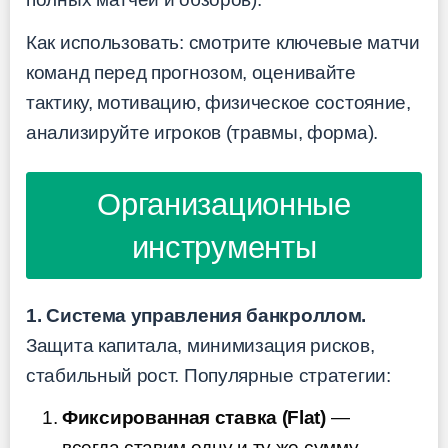
Как использовать: смотрите ключевые матчи
команд перед прогнозом, оценивайте
тактику, мотивацию, физическое состояние,
анализируйте игроков (травмы, форма).
Организационные
инструменты
1. Система управления банкроллом.
Защита капитала, минимизация рисков,
стабильный рост. Популярные стратегии:
Фиксированная ставка (Flat)
—
всегда ставим одну и ту же сумму