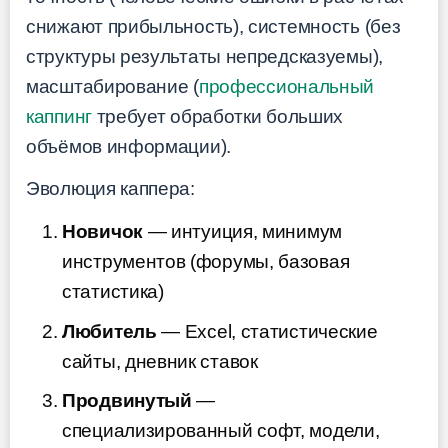
снижают прибыльность), системность (без
структуры результаты непредсказуемы),
масштабирование (
профессиональный
каппинг
требует обработки больших
объёмов информации).
Эволюция каппера:
Новичок
— интуиция, минимум
инструментов (форумы, базовая
статистика)
Любитель
— Excel, статистические
сайты, дневник ставок
Продвинутый
—
специализированный софт, модели,