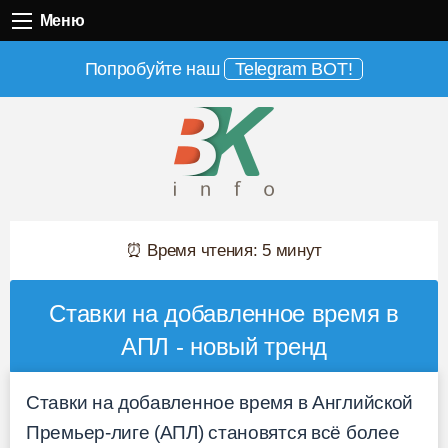
Меню
Меню
Попробуйте наш
Telegram BOT!
⏰ Время чтения: 5 минут
Ставки на добавленное время в
АПЛ - новый тренд
Ставки на добавленное время в Английской
Премьер-лиге (АПЛ) становятся всё более