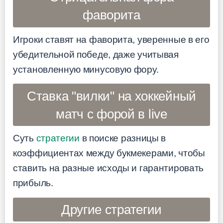
фаворита
Игроки ставят на фаворита, уверенные в его
убедительной победе, даже учитывая
установленную минусовую фору.
Ставка "вилки" на хоккейный
матч с форой в live
Суть
стратегии
в поиске разницы в
коэффициентах между букмекерами, чтобы
ставить на разные исходы и гарантировать
прибыль.
Другие стратегии