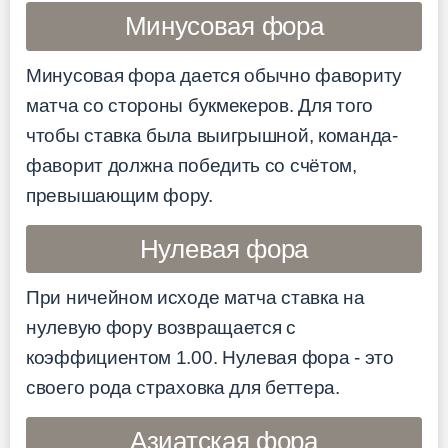
Минусовая фора
Минусовая фора дается обычно фавориту
матча со стороны букмекеров. Для того
чтобы ставка была выигрышной, команда-
фаворит должна победить со счётом,
превышающим фору.
Нулевая фора
При ничейном исходе матча ставка на
нулевую фору возвращается с
коэффициентом 1.00. Нулевая фора - это
своего рода страховка для беттера.
Азиатская фора