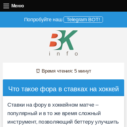
Меню
Меню
Попробуйте наш
Telegram BOT!
⏰ Время чтения: 5 минут
Что такое фора в ставках на хоккей
Ставки на фору в хоккейном матче –
популярный и в то же время сложный
инструмент, позволяющий беттеру улучшить