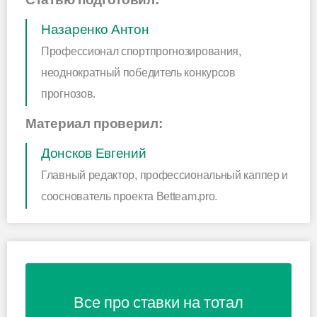
Назаренко Антон
Профессионал спортпрогнозирования,
неоднократный победитель конкурсов
прогнозов.
Материал проверил:
Донсков Евгений
Главный редактор, профессиональный каппер и
сооснователь проекта Betteam.pro.
Все про ставки на тотал