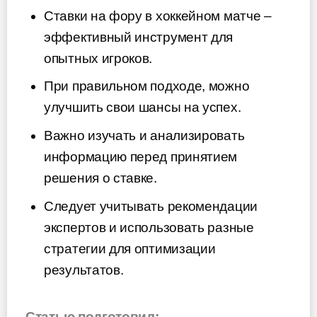
Ставки на фору в хоккейном матче –
эффективный инструмент для
опытных игроков.
При правильном подходе, можно
улучшить свои шансы на успех.
Важно изучать и анализировать
информацию перед принятием
решения о ставке.
Следует учитывать рекомендации
экспертов и использовать разные
стратегии для оптимизации
результатов.
Статью подготовил: