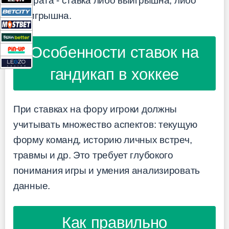
возврата - ставка либо выигрышна, либо
проигрышна.
Особенности ставок на
гандикап в хоккее
При ставках на фору игроки должны
учитывать множество аспектов: текущую
форму команд, историю личных встреч,
травмы и др. Это требует глубокого
понимания игры и умения анализировать
данные.
Как правильно