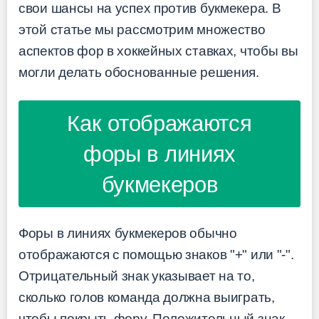
свои шансы на успех против букмекера. В
этой статье мы рассмотрим множество
аспектов фор в хоккейных ставках, чтобы вы
могли делать обоснованные решения.
Как отображаются
форы в линиях
букмекеров
Форы в линиях букмекеров обычно
отображаются с помощью знаков "+" или "-".
Отрицательный знак указывает на то,
сколько голов команда должна выиграть,
чтобы покрыть фору. Положительный знак