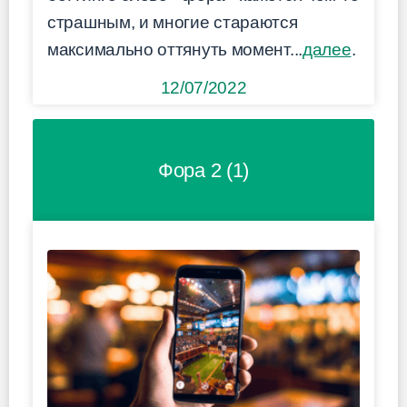
страшным, и многие стараются
максимально оттянуть момент...
далее
.
12/07/2022
Фора 2 (1)