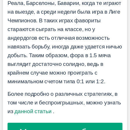
Реала, Барселоны, Баварии, когда те играют
на выезде, а среди недели была игра в Лиге
Чемпионов. В таких играх фавориты
стараются сыграть на классе, но у
андердогов есть отличная возможность
навязать борьбу, иногда даже удается ничью
добыть. Таким образом, фора в 1.5 мяча
выглядит достаточно солидно, ведь в
крайнем случае можно проиграть с
минимальном счетом типа 0:1 или 1:2.
Более подробно о различных стратегиях, в
том числе и беспроигрышных, можно узнать
из
данной статьи
.