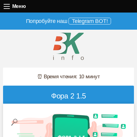
Меню
Меню
Попробуйте наш
Telegram BOT!
⏰ Время чтения: 10 минут
Фора 2 1.5