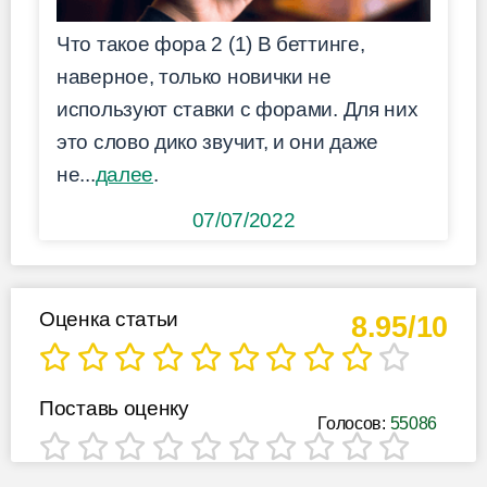
Что такое фора 2 (1) В беттинге,
наверное, только новички не
используют ставки с форами. Для них
это слово дико звучит, и они даже
не...
далее
.
07/07/2022
Оценка статьи
8.95/10
Поставь оценку
Голосов:
55086