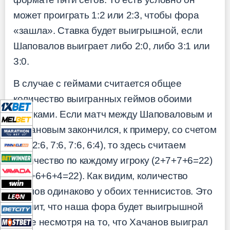
может проиграть 1:2 или 2:3, чтобы фора
«зашла». Ставка будет выигрышной, если
Шаповалов выиграет либо 2:0, либо 3:1 или
3:0.
В случае с геймами считается общее
количество выигранных геймов обоими
игроками. Если матч между Шаповаловым и
Хачановым закончился, к примеру, со счетом
3:1 (2:6, 7:6, 7:6, 6:4), то здесь считаем
количество по каждому игроку (2+7+7+6=22)
и (6+6+6+4=22). Как видим, количество
геймов одинаково у обоих теннисистов. Это
значит, что наша фора будет выигрышной
даже несмотря на то, что Хачанов выиграл