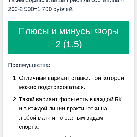
200-2 500=1 700 рублей.
Плюсы и минусы Форы
2 (1.5)
Преимущества:
Отличный вариант ставки, при которой
можно подстраховаться.
Такой вариант форы есть в каждой БК
и в каждой линии практически на
любой матч и по разным видам
спорта.