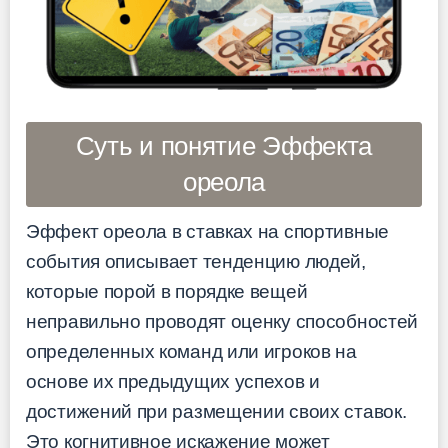
Суть и понятие Эффекта
ореола
Эффект ореола в ставках на спортивные
события описывает тенденцию людей,
которые порой в порядке вещей
неправильно проводят оценку способностей
определенных команд или игроков на
основе их предыдущих успехов и
достижений при размещении своих ставок.
Это когнитивное искажение может