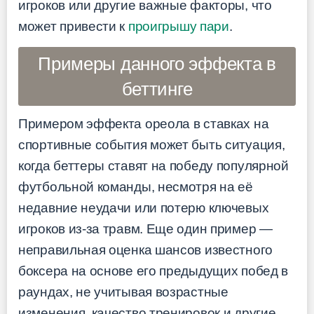
игроков или другие важные факторы, что
может привести к
проигрышу пари
.
Примеры данного эффекта в
беттинге
Примером эффекта ореола в ставках на
спортивные события может быть ситуация,
когда беттеры ставят на победу популярной
футбольной команды, несмотря на её
недавние неудачи или потерю ключевых
игроков из-за травм. Еще один пример —
неправильная оценка шансов известного
боксера на основе его предыдущих побед в
раундах, не учитывая возрастные
изменения, качество тренировок и другие