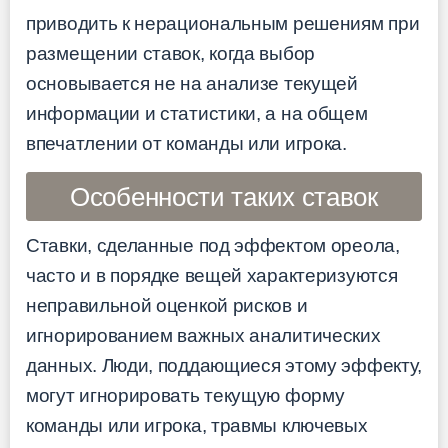
приводить к нерациональным решениям при
размещении ставок, когда выбор
основывается не на анализе текущей
информации и статистики, а на общем
впечатлении от команды или игрока.
Особенности таких ставок
Ставки, сделанные под эффектом ореола,
часто и в порядке вещей характеризуются
неправильной оценкой рисков и
игнорированием важных аналитических
данных. Люди, поддающиеся этому эффекту,
могут игнорировать текущую форму
команды или игрока, травмы ключевых