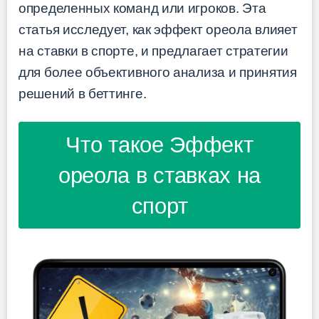
определенных команд или игроков. Эта
статья исследует, как эффект ореола влияет
на ставки в спорте, и предлагает стратегии
для более объективного анализа и принятия
решений в беттинге.
Что такое Эффект
ореола в ставках на
спорт