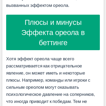
вызванных эффектом ореола.
Плюсы и минусы
Эффекта ореола в
беттинге
Хотя эффект ореола чаще всего
рассматривается как отрицательное
явление, он может иметь и некоторые
плюсы. Например, команды или игроки с
сильным ореолом могут оказывать
психологическое давление на соперников,
что иногда приводит к победам. Тем не