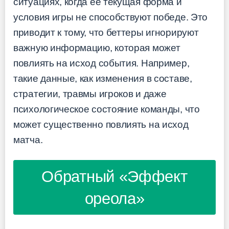
ситуациях, когда её текущая форма и
условия игры не способствуют победе. Это
приводит к тому, что беттеры игнорируют
важную информацию, которая может
повлиять на исход события. Например,
такие данные, как изменения в составе,
стратегии, травмы игроков и даже
психологическое состояние команды, что
может существенно повлиять на исход
матча.
Обратный «Эффект
ореола»