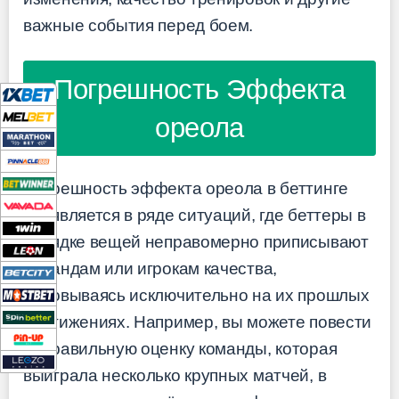
важные события перед боем.
Погрешность Эффекта
ореола
Погрешность эффекта ореола в беттинге
проявляется в ряде ситуаций, где беттеры в
порядке вещей неправомерно приписывают
командам или игрокам качества,
основываясь исключительно на их прошлых
достижениях. Например, вы можете повести
неправильную оценку команды, которая
выиграла несколько крупных матчей, в