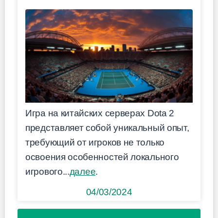
Игра на китайских серверах Dota 2
представляет собой уникальный опыт,
требующий от игроков не только
освоения особенностей локального
игрового...
далее
.
04/03/2024