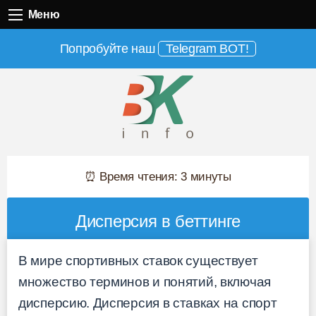
Меню
Меню
Попробуйте наш
Telegram BOT!
⏰ Время чтения: 3 минуты
Дисперсия в беттинге
В мире спортивных ставок существует
множество терминов и понятий, включая
дисперсию. Дисперсия в ставках на спорт