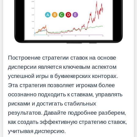
Построение стратегии ставок на основе
дисперсии является ключевым аспектом
успешной игры в букмекерских конторах.
Эта стратегия позволяет игрокам более
осознанно подходить к ставкам, управлять
рисками и достигать стабильных
результатов. Давайте подробнее разберем,
как создать эффективную стратегию ставок,
учитывая дисперсию.