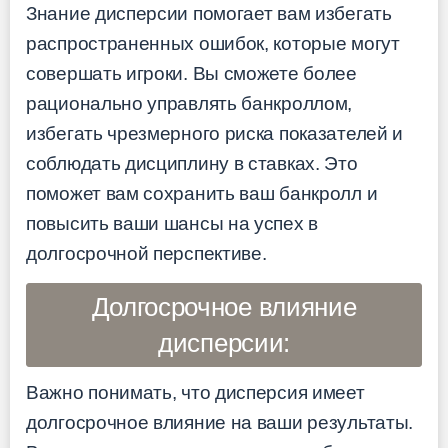
Знание дисперсии помогает вам избегать
распространенных ошибок, которые могут
совершать игроки. Вы сможете более
рационально управлять банкроллом,
избегать чрезмерного риска показателей и
соблюдать дисциплину в ставках. Это
поможет вам сохранить ваш банкролл и
повысить ваши шансы на успех в
долгосрочной перспективе.
Долгосрочное влияние
дисперсии:
Важно понимать, что дисперсия имеет
долгосрочное влияние на ваши результаты.