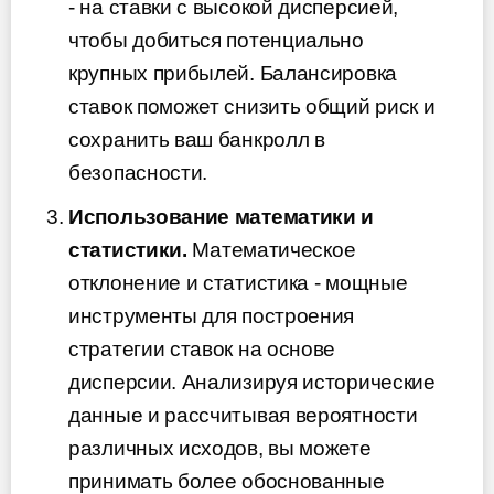
- на ставки с высокой дисперсией,
чтобы добиться потенциально
крупных прибылей. Балансировка
ставок поможет снизить общий риск и
сохранить ваш банкролл в
безопасности.
Использование математики и
статистики.
Математическое
отклонение и статистика - мощные
инструменты для построения
стратегии ставок на основе
дисперсии. Анализируя исторические
данные и рассчитывая вероятности
различных исходов, вы можете
принимать более обоснованные