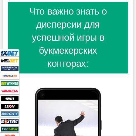
Что важно знать о
дисперсии для
успешной игры в
букмекерских
конторах: