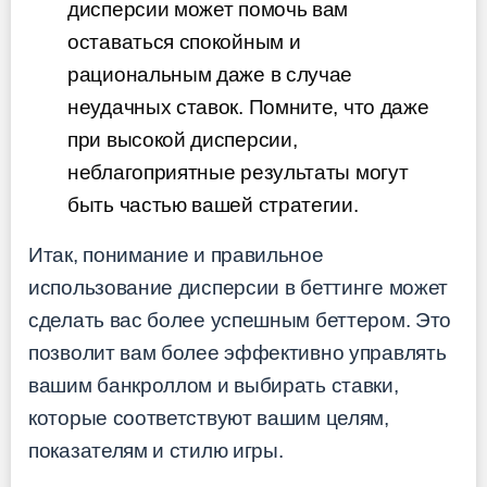
дисперсии может помочь вам
оставаться спокойным и
рациональным даже в случае
неудачных ставок. Помните, что даже
при высокой дисперсии,
неблагоприятные результаты могут
быть частью вашей стратегии.
Итак, понимание и правильное
использование дисперсии в беттинге может
сделать вас более успешным беттером. Это
позволит вам более эффективно управлять
вашим банкроллом и выбирать ставки,
которые соответствуют вашим целям,
показателям и стилю игры.