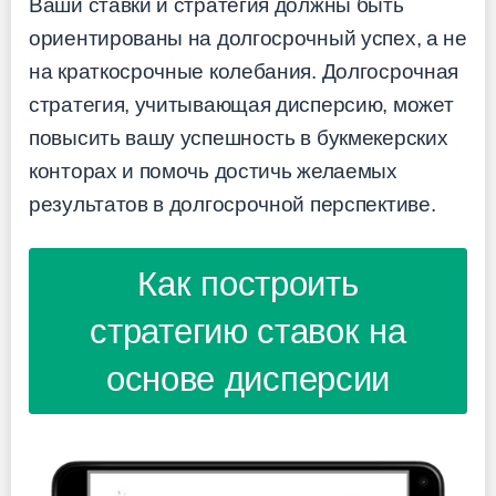
Ваши ставки и стратегия должны быть
ориентированы на долгосрочный успех, а не
на краткосрочные колебания. Долгосрочная
стратегия, учитывающая дисперсию, может
повысить вашу успешность в букмекерских
конторах и помочь достичь желаемых
результатов в долгосрочной перспективе.
Как построить
стратегию ставок на
основе дисперсии