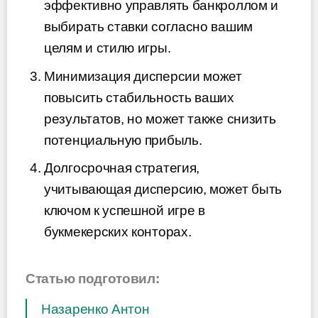
эффективно управлять банкроллом и
выбирать ставки согласно вашим
целям и стилю игры.
Минимизация дисперсии может
повысить стабильность ваших
результатов, но может также снизить
потенциальную прибыль.
Долгосрочная стратегия,
учитывающая дисперсию, может быть
ключом к успешной игре в
букмекерских конторах.
Статью подготовил:
Назаренко Антон