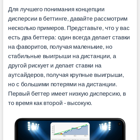
Для лучшего понимания концепции
дисперсии в беттинге, давайте рассмотрим
несколько примеров. Представьте, что у вас
есть два беттера: один всегда делает ставки
на фаворитов, получая маленькие, но
стабильные выигрыши на дистанции, а
другой рискует и делает ставки на
аутсайдеров, получая крупные выигрыши,
но с большими потерями на дистанции.
Первый беттер имеет низкую дисперсию, в
то время как второй - высокую.