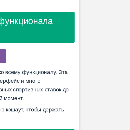
 функционала
Е
 ко всему функционалу. Эта
терфейс и много
азных спортивных ставок до
й момент.
ю кэшаут, чтобы держать