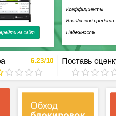
Коэффициенты
Ввод/вывод средств
Надежность
ерейти на сайт
ра
6.23/10
Поставь оценк