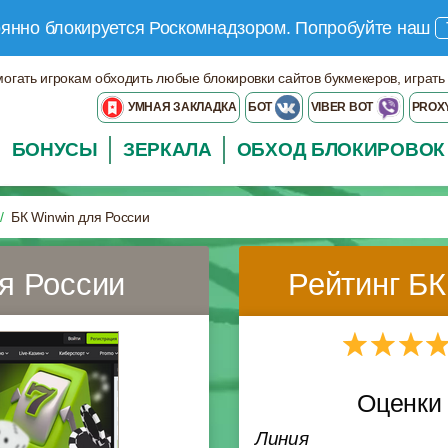
оянно блокируется Роскомнадзором.
Попробуйте наш
могать игрокам обходить любые блокировки сайтов букмекеров, играть
УМНАЯ ЗАКЛАДКА
БОТ
VIBER BOT
PROX
БОНУСЫ
ЗЕРКАЛА
ОБХОД БЛОКИРОВОК
БК Winwin для России
я России
Рейтинг Б
Оценки 
Линия