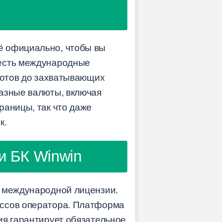
ё официально, чтобы вы
 есть международные
слотов до захватывающих
разные валюты, включая
раницы, так что даже
к.
и БК Winwin
о международной лицензии.
ессов оператора. Платформа
ия гарантирует обязательное