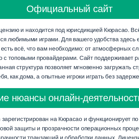
Официальный сайт
ензию и находится под юрисдикцией Кюрасао. Вс
ся любимыми играми. Для вашего удобства здесь
е есть всё, что вам необходимо: от атмосферных 
но с топовыми провайдерами. Сайт поддерживает 
нная структура позволяет мгновенно загружать ст
бя, как дома, а опытные игроки играть без задерже
е нюансы онлайн-деятельност
n зарегистрирован на Кюрасао и функционирует п
вовой защиты и прозрачности операционных проц
зрачности транзакций и обработки данных. Лиценз