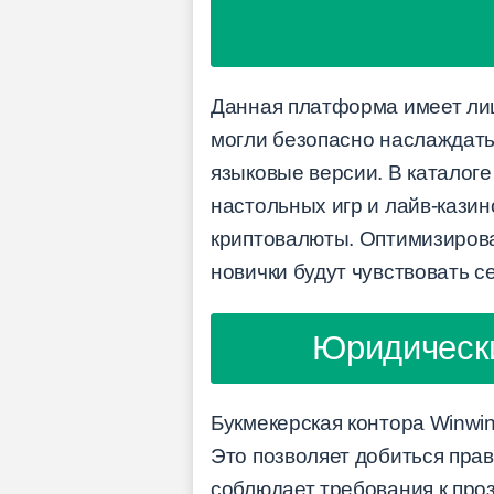
Данная платформа имеет лиц
могли безопасно наслаждать
языковые версии. В каталог
настольных игр и лайв-кази
криптовалюты. Оптимизирова
новички будут чувствовать се
Юридически
Букмекерская контора Winwi
Это позволяет добиться пра
соблюдает требования к про