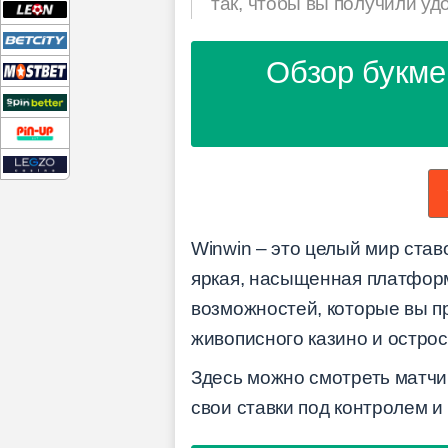
так, чтобы вы получили уд
Обзор букме
Winwin – это целый мир став
яркая, насыщенная платформ
возможностей, которые вы пр
живописного казино и острос
Здесь можно смотреть матчи
свои ставки под контролем и