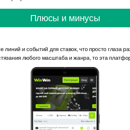
Плюсы и минусы
е линий и событий для ставок, что просто глаза р
тязания любого масштаба и жанра, то эта платфо