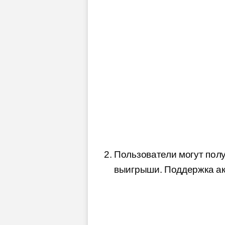
Пользователи могут пол
выигрыши. Поддержка ак