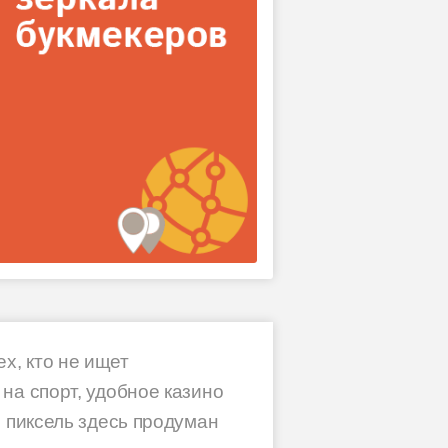
х, кто не ищет
на спорт, удобное казино
й пиксель здесь продуман