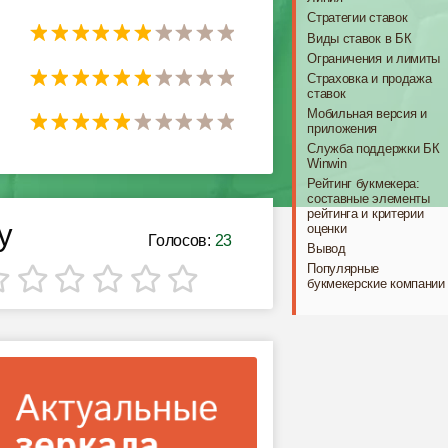
Стратегии ставок
Виды ставок в БК
Ограничения и лимиты
Страховка и продажа
ставок
Мобильная версия и
приложения
Служба поддержки БК
Winwin
Рейтинг букмекера:
составные элементы
рейтинга и критерии
у
оценки
Голосов:
23
Вывод
Популярные
букмекерские компании