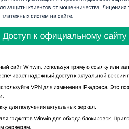
я защиты клиентов от мошенничества. Лицензия 
 платежных систем на сайте.
Доступ к официальному сайту
й сайт Winwin, используя прямую ссылку или запр
печивает надежный доступ к актуальной версии
используйте VPN для изменения IP-адреса. Это по
и.
ку для получения актуальных зеркал.
для гаджетов Winwin для обхода блокировок. Прил
ым серверам.