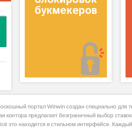
скошный портал Winwin создан специально для те
я контора предлагает безграничный выбор ставок 
 Всё это находится в стильном интерфейсе. Кажды