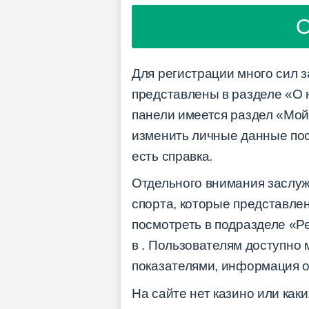
О
Для регистрации много сил з
представлены в разделе «О 
панели имеется раздел «Мой
изменить личные данные пос
есть справка.
Отдельного внимания заслужи
спорта, которые представлен
посмотреть в подразделе «Ре
в
. Пользователям доступно
показателями, информация о
На сайте нет казино или ка