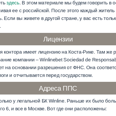
еть
здесь
. В этом материале мы будем говорить в
ивая ее с российской. После этого каждый житель
. Если вы живете в другой стране, у вас есть толь
.
Лицензии
 контора имеет лицензию на Коста-Рике. Там же р
ние компании – Winlinebet Sociedad de Responsabil
ет на основании разрешения от ФНС. Она соотве
логи и отчитывается перед государством.
Адреса ППС
олько у легальной БК Winline. Раньше их было бол
о 6, и все в Москве. Вот где они расположены: