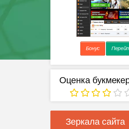
Бонус
Перейт
Оценка букмеке
Зеркала сайта