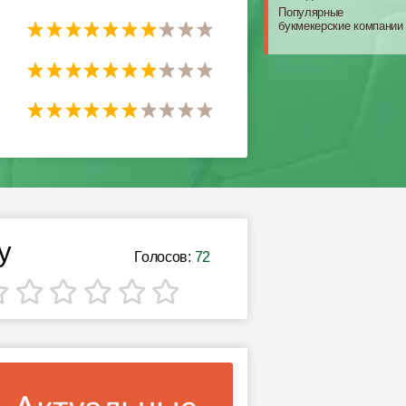
Популярные
букмекерские компании
у
Голосов:
72