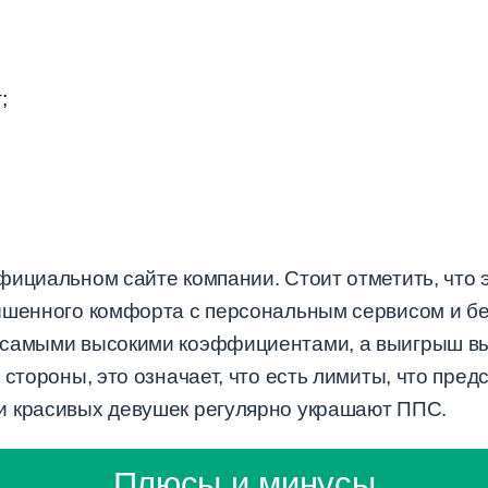
;
фициальном сайте компании. Стоит отметить, что 
ышенного комфорта с персональным сервисом и бет
 самыми высокими коэффициентами, а выигрыш вы
 стороны, это означает, что есть лимиты, что пред
и красивых девушек регулярно украшают ППС.
Плюсы и минусы