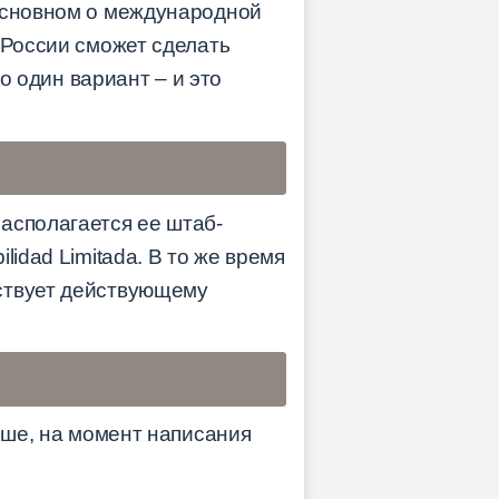
 основном о международной
 России сможет сделать
ко один вариант – и это
асполагается ее штаб-
idad Limitada. В то же время
тствует действующему
ьше, на момент написания