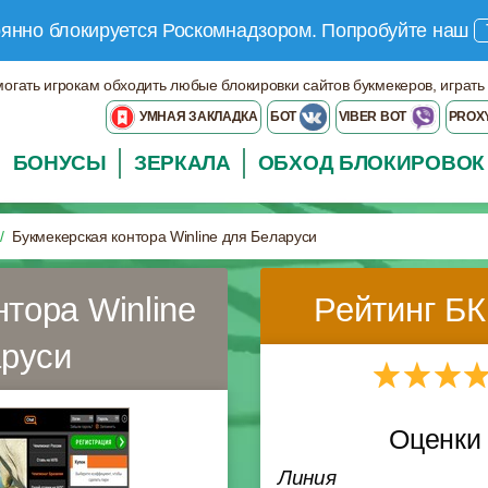
оянно блокируется Роскомнадзором.
Попробуйте наш
могать игрокам обходить любые блокировки сайтов букмекеров, играть
УМНАЯ ЗАКЛАДКА
БОТ
VIBER BOT
PROX
БОНУСЫ
ЗЕРКАЛА
ОБХОД БЛОКИРОВОК
Букмекерская контора Winline для Беларуси
тора Winline
Рейтинг Б
аруси
Оценки 
Линия