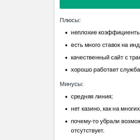
Плюсы:
неплохие коэффициенты 
есть много ставок на ин
качественный сайт с тра
хорошо работает служба
Минусы:
средняя линия;
нет казино, как на мног
почему-то убрали возмож
отсутствует.