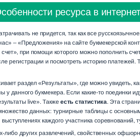
собенности ресурса в интерне
атрачивать не придется, так как все русскоязычное
нас» – «Предложения» на сайте букмекерской конт
 счет», при помощи которого можно пополнить сче
ле регистрации и посмотреть историю платежей. 
вает раздел «Результаты», где можно увидеть, ка
ы у данного букмекера. Если какие-то поединки ид
зультаты live». Также
есть статистика
. Эта стран
 множество данных: турнирные таблицы с основны
 выступлениях каждого участника соревнований, т
ких-либо других развлечений, свойственных офшор