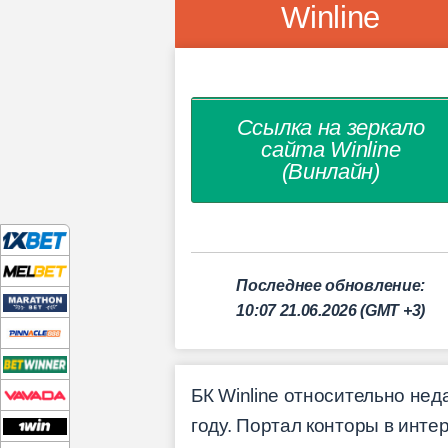
Winline
Ссылка на зеркало
сайта Winline
(Винлайн)
Последнее обновление:
10:07 21.06.2026 (GMT +3)
БК Winline относительно не
году. Портал конторы в инте