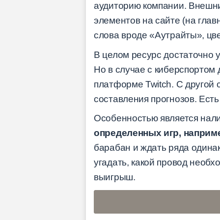
аудиторию компании. Внешн
элементов на сайте (на глав
слова вроде «Аутрайты», цве
В целом ресурс достаточно 
Но в случае с киберспортом 
платформе Twitch. С другой 
составления прогнозов. Есть
Особенностью является нали
определенных игр, наприме
барабан и ждать ряда одинак
угадать, какой провод необх
выигрыш.