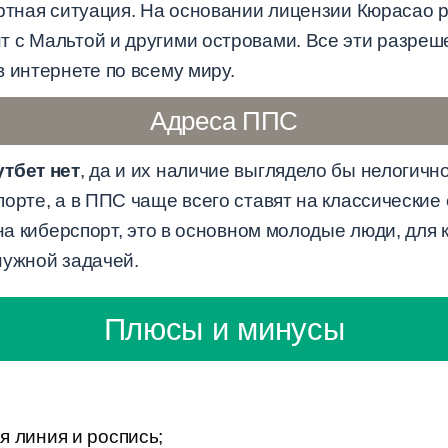
артная ситуация. На основании лицензии Кюрасао 
 с Мальтой и другими островами. Все эти разреш
 интернете по всему миру.
Адреса ППС
утбет нет
, да и их наличие выглядело бы нелогичн
орте, а в ППС чаще всего ставят на классические
 на киберспорт, это в основном молодые люди, для 
нужной задачей.
Плюсы и минусы
 линия и роспись;