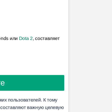
ends или
Dota 2
, составляет
те
ких пользователей. К тому
и составляют важную целевую