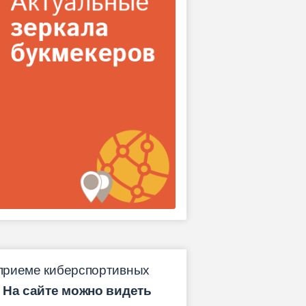
 приеме киберспортивных
.
На сайте можно видеть