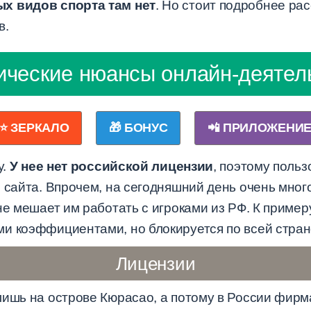
х видов спорта там нет
. Но стоит подробнее ра
в.
ческие нюансы онлайн-деятел
⭐ ЗЕРКАЛО
🎁 БОНУС
📲 ПРИЛОЖЕНИ
у.
У нее нет российской лицензии
, поэтому польз
 сайта. Впрочем, на сегодняшний день очень мног
не мешает им работать с игроками из РФ. К пример
и коэффициентами, но блокируется по всей стран
Лицензии
лишь на острове Кюрасао, а потому в России фирм