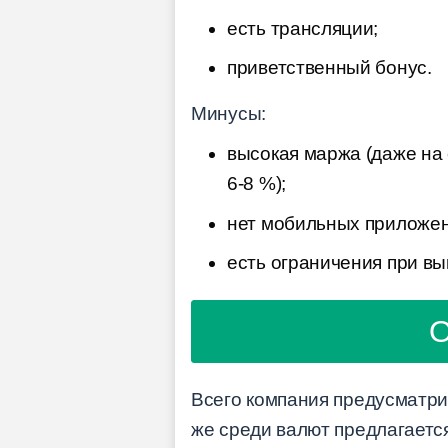
есть трансляции;
приветственный бонус.
Минусы:
высокая маржа (даже на
6-8 %);
нет мобильных приложен
есть ограничения при вы
О
Всего компания предусматрив
же среди валют предлагается