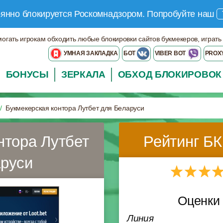
оянно блокируется Роскомнадзором.
Попробуйте наш
могать игрокам обходить любые блокировки сайтов букмекеров, играть
УМНАЯ ЗАКЛАДКА
БОТ
VIBER BOT
PROX
БОНУСЫ
ЗЕРКАЛА
ОБХОД БЛОКИРОВОК
Букмекерская контора Лутбет для Беларуси
нтора Лутбет
Рейтинг Б
аруси
Оценки 
Линия