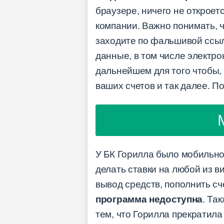
браузере, ничего не откроет
компании. Важно понимать, ч
заходите по фальшивой ссыл
данные, в том числе электро
дальнейшем для того чтобы,
ваших счетов и так далее. П
У БК Горилла было мобильное
делать ставки на любой из в
вывод средств, пополнить сч
программа недоступна
. Та
тем, что Горилла прекратила