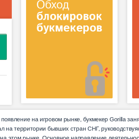
появление на игровом рынке, букмекер Gorilla зан
тал на территории бывших стран СНГ, руководству
а этом рынке. Основное направление деятельнос