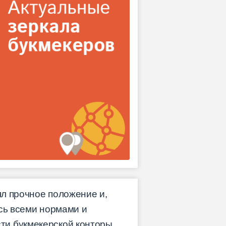
ял прочное положение и,
ясь всеми нормами и
ти букмекерской конторы