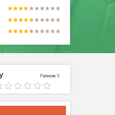
у
Голосов:
5