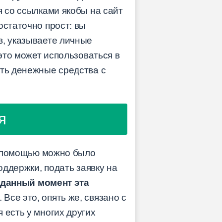
я со ссылками якобы на сайт
остаточно прост: вы
в, указываете личные
 это может использоваться в
сть денежные средства с
я
го помощью можно было
оддержки, подать заявку на
 данный момент эта
Все это, опять же, связано с
 есть у многих других