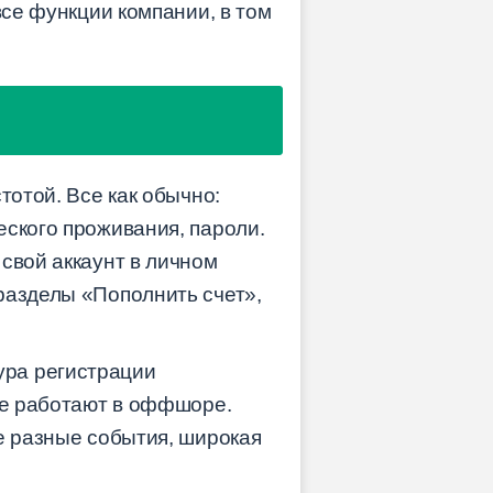
все функции компании, в том
тотой. Все как обычно:
еского проживания, пароли.
свой аккаунт в личном
разделы «Пополнить счет»,
дура регистрации
рые работают в оффшоре.
ые разные события, широкая