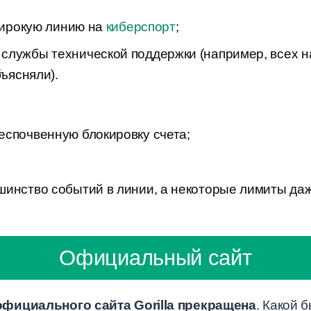
 широкую линию на
киберспорт
;
службы технической поддержки (например, всех 
бъясняли).
еспочвенную блокировку счета;
шинство событий в линии, а некоторые лимиты да
Официальный сайт
фициального сайта Gorilla прекращена
. Какой 