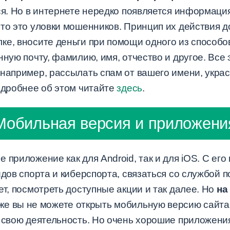
ся. Но в интернете нередко появляется информаци
то это уловки мошенников. Принцип их действия д
ке, вносите деньги при помощи одного из способо
нную почту, фамилию, имя, отчество и другое. Все
 например, рассылать спам от вашего имени, укра
одробнее об этом читайте
здесь
.
Мобильная версия и приложени
 приложение как для Android, так и для iOS. C е
идов спорта и киберспорта, связаться со службой п
ет, посмотреть доступные акции и так далее. Но
на
кже вы не можете открыть мобильную версию сайта. 
 свою деятельность. Но очень хорошие приложения