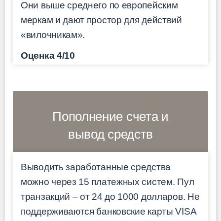
Они выше среднего по европейским
меркам и дают простор для действий
«вилочникам».
Оценка 4/10
Пополнение счета и
вывод средств
Выводить заработанные средства
можно через 15 платежных систем. Пул
транзакций – от 24 до 1000 долларов. Не
поддерживаются банковские карты VISA