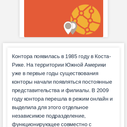
Контора появилась в 1985 году в Коста-
Рике. На территории Южной Америки
уже в первые годы существования
конторы начали появляться постоянные
представительства и филиалы. В 2009
году контора перешла в режим онлайн и
выделила для этого отдельное
независимое подразделение,
функционирующее совместно с