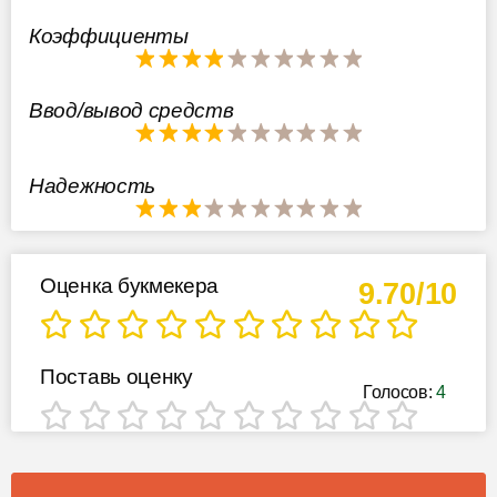
Коэффициенты
Ввод/вывод средств
Надежность
Оценка букмекера
9.70/10
Поставь оценку
Голосов:
4