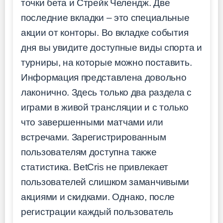
точки бета и Стрейк Челендж. Две
последние вкладки – это специальные
акции от конторы. Во вкладке события
дня вы увидите доступные виды спорта и
турниры, на которые можно поставить.
Информация представлена довольно
лаконично. Здесь только два раздела с
играми в живой трансляции и с только
что завершенными матчами или
встречами. Зарегистрированным
пользователям доступна также
статистика. BetCris не привлекает
пользователей слишком заманчивыми
акциями и скидками. Однако, после
регистрации каждый пользователь