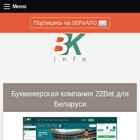
Меню
Меню
Подпишись на ЗЕРКАЛО
Букмекерская компания 22Bet для
Беларуси