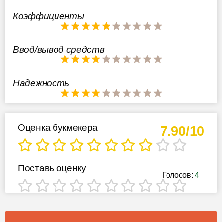
Коэффициенты
Ввод/вывод средств
Надежность
Оценка букмекера
7.90/10
Поставь оценку
Голосов:
4