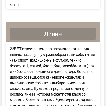
язык.
Линия
22BET известен тем, что предлагает отличную
линию, насыщенную разнообразными событиями
- как спорт (традиционные футбол, теннис,
Формула 1, хоккей, баскетбол, волейбол и т.п.) так
и кибер спорт, политика и даже погода. Довольно
широко освещаются как европейские, так и
американские события - выбирать можно из
списка слева. Букмекер предлагает отличную
роспись линий, которая может потягаться со
многими более опытными букмекерами - однако
самые интересные варианты можно найти лишь в