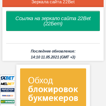
Зеркала сайта 22Bet
Ссылка на зеркало сайта 22Bet
(22Бет)
Последнее обновление:
14:10 11.05.2021 (GMT +3)