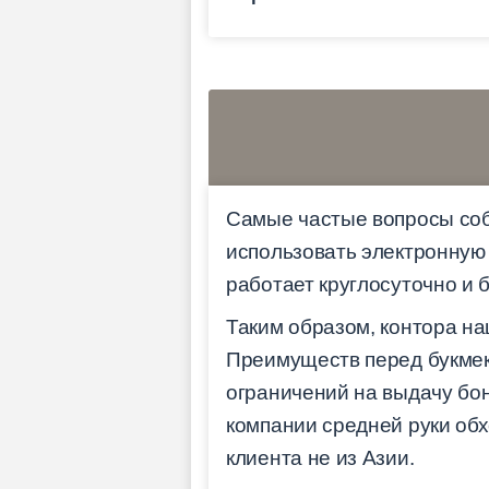
Самые частые вопросы соб
использовать электронную 
работает круглосуточно и 
Таким образом, контора на
Преимуществ перед букмеке
ограничений на выдачу бо
компании средней руки обх
клиента не из Азии.