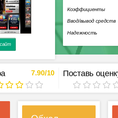
Коэффициенты
Ввод/вывод средств
Надежность
 сайт
ра
7.90/10
Поставь оценк