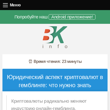
Меню
Меню
Попробуйте наш
Android приложение!
⏰ Время чтения: 23 минуты
Юридический аспект криптовалют в
гемблинге: что нужно знать
Криптовалюты радикально меняют
индустрию онлайн-гемблинга,