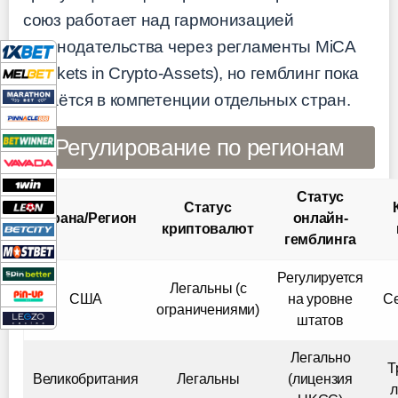
союз работает над гармонизацией
законодательства через регламенты MiCA
(Markets in Crypto-Assets), но гемблинг пока
остаётся в компетенции отдельных стран.
Регулирование по регионам
Статус
Статус
Страна/Регион
онлайн-
криптовалют
гемблинга
Регулируется
Легальны (с
США
на уровне
Се
ограничениями)
штатов
Легально
Т
Великобритания
Легальны
(лицензия
л