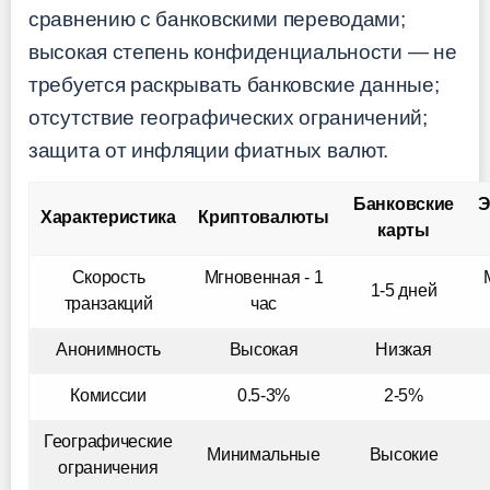
сравнению с банковскими переводами;
высокая степень конфиденциальности — не
требуется раскрывать банковские данные;
отсутствие географических ограничений;
защита от инфляции фиатных валют.
Банковские
Э
Характеристика
Криптовалюты
карты
Скорость
Мгновенная - 1
1-5 дней
транзакций
час
Анонимность
Высокая
Низкая
Комиссии
0.5-3%
2-5%
Географические
Минимальные
Высокие
ограничения