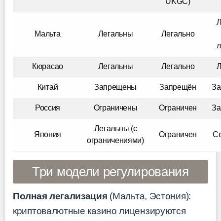
UKGC)
Л
Мальта
Легальны
Легально
л
Кюрасао
Легальны
Легально
Л
Китай
Запрещены
Запрещён
З
Россия
Ограничены
Ограничен
З
Легальны (с
Япония
Ограничен
Се
ограничениями)
Три модели регулирования
Полная легализация
(Мальта, Эстония):
криптовалютные казино лицензируются