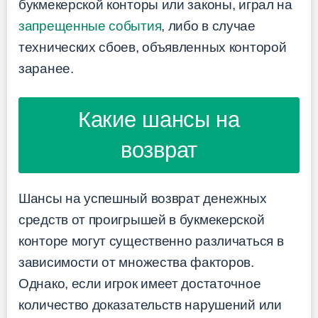
букмекерской конторы или законы, играл на
запрещенные события
, либо в случае
технических сбоев, объявленных конторой
заранее.
Какие шансы на
возврат
Шансы на успешный возврат денежных
средств от проигрышей в букмекерской
конторе могут существенно различаться в
зависимости от множества факторов.
Однако, если игрок имеет достаточное
количество доказательств нарушений или