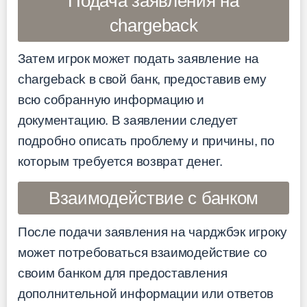
Подача заявления на
сhargeback
Затем игрок может подать заявление на
chargeback в свой банк, предоставив ему
всю собранную информацию и
документацию. В заявлении следует
подробно описать проблему и причины, по
которым требуется возврат денег.
Взаимодействие с банком
После подачи заявления на чарджбэк игроку
может потребоваться взаимодействие со
своим банком для предоставления
дополнительной информации или ответов