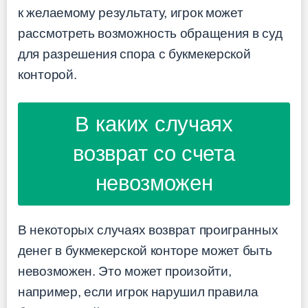
к желаемому результату, игрок может
рассмотреть возможность обращения в суд
для разрешения спора с букмекерской
конторой.
В каких случаях
возврат со счета
невозможен
В некоторых случаях возврат проигранных
денег в букмекерской конторе может быть
невозможен. Это может произойти,
например, если игрок нарушил правила