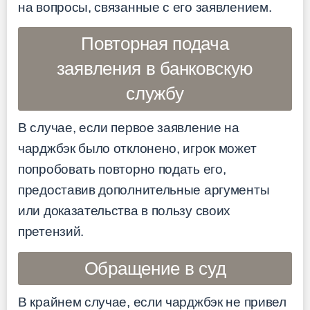
на вопросы, связанные с его заявлением.
Повторная подача
заявления в банковскую
службу
В случае, если первое заявление на
чарджбэк было отклонено, игрок может
попробовать повторно подать его,
предоставив дополнительные аргументы
или доказательства в пользу своих
претензий.
Обращение в суд
В крайнем случае, если чарджбэк не привел