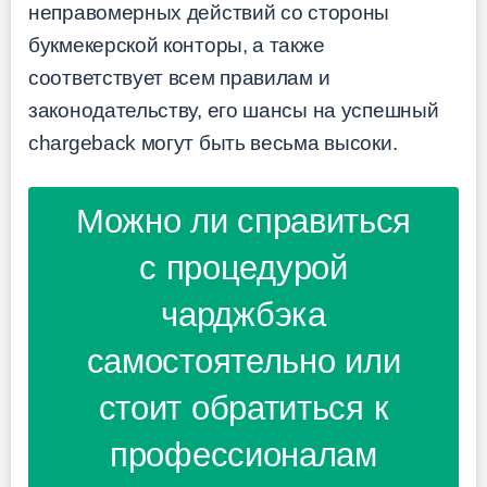
неправомерных действий со стороны
букмекерской конторы, а также
соответствует всем правилам и
законодательству, его шансы на успешный
chargeback могут быть весьма высоки.
Можно ли справиться
с процедурой
чарджбэка
самостоятельно или
стоит обратиться к
профессионалам