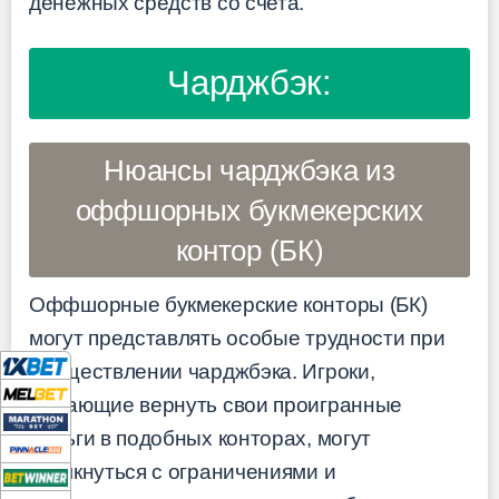
денежных средств со счета.
Чарджбэк:
Нюансы чарджбэка из
оффшорных букмекерских
контор (БК)
Оффшорные букмекерские конторы (БК)
могут представлять особые трудности при
осуществлении чарджбэка. Игроки,
желающие вернуть свои проигранные
деньги в подобных конторах, могут
столкнуться с ограничениями и