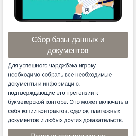
Сбор базы данных и
документов
Для успешного чарджбэка игроку
необходимо собрать все необходимые
документы и информацию,
подтверждающие его претензии к
букмекерской конторе. Это может включать в
себя копии контрактов, сделок, платежных
документов и любых других доказательств.