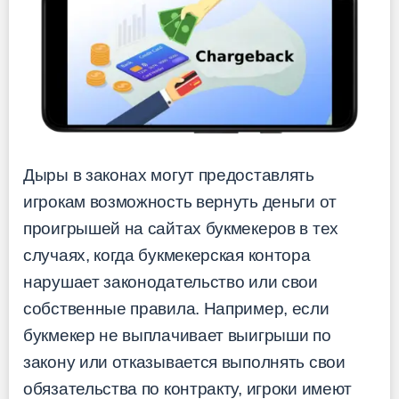
Дыры в законах могут предоставлять
игрокам возможность вернуть деньги от
проигрышей на сайтах букмекеров в тех
случаях, когда букмекерская контора
нарушает законодательство или свои
собственные правила. Например, если
букмекер не выплачивает выигрыши по
закону или отказывается выполнять свои
обязательства по контракту, игроки имеют