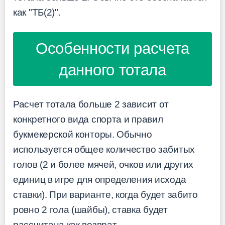
как "ТБ(2)".
Особенности расчета
данного тотала
Расчет тотала больше 2 зависит от
конкретного вида спорта и правил
букмекерской конторы. Обычно
используется общее количество забитых
голов (2 и более мячей, очков или других
единиц в игре для определения исхода
ставки). При варианте, когда будет забито
ровно 2 гола (шайбы), ставка будет
рассчитана как возврат.