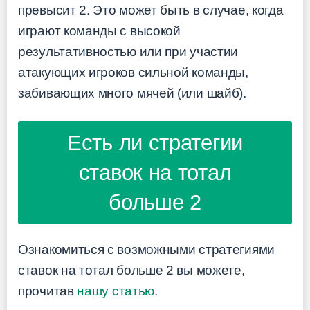
превысит 2. Это может быть в случае, когда
играют команды с высокой
результативностью или при участии
атакующих игроков сильной команды,
забивающих много мячей (или шайб).
Есть ли стратегии
ставок на тотал
больше 2
Ознакомиться с возможными стратегиями
ставок на тотал больше 2 вы можете,
прочитав
нашу статью
.