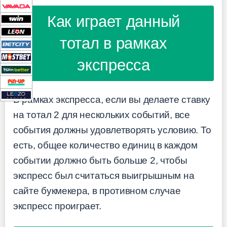
Как играет данный
тотал в рамках
экспресса
В рамках экспресса, если вы делаете ставку
на тотал 2 для нескольких событий, все
события должны удовлетворять условию. То
есть, общее количество единиц в каждом
событии должно быть больше 2, чтобы
экспресс был считаться выигрышным на
сайте букмекера, в противном случае
экспресс проиграет.