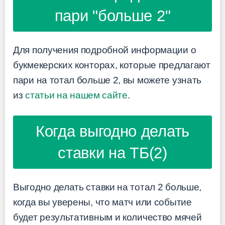
пари "больше 2"
Для получения подробной информации о
букмекерских конторах, которые предлагают
пари на тотал больше 2, вы можете узнать
из
статьи на нашем сайте
.
Когда выгодно делать
ставки на ТБ(2)
Выгодно делать ставки на тотал 2 больше,
когда вы уверены, что матч или событие
будет результативным и количество мячей