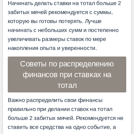
Начинать делать ставки на тотал больше 2
забитых мячей рекомендуется с суммы,
которую вы готовы потерять. Лучше
начинать с небольших сумм и постепенно
увеличивать размеры ставок по мере
накопления опыта и уверенности.
Советы по распределению
финансов при ставках на
тотал
Важно распределить свои финансы
правильно при делании ставок на тотал
больше 2 забитых мячей. Рекомендуется не
ставить все средства на одно событие, а