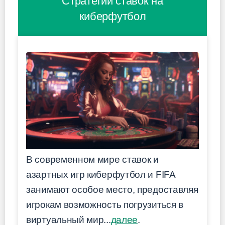
Стратегии ставок на
киберфутбол
В современном мире ставок и
азартных игр киберфутбол и FIFA
занимают особое место, предоставляя
игрокам возможность погрузиться в
виртуальный мир...
далее
.