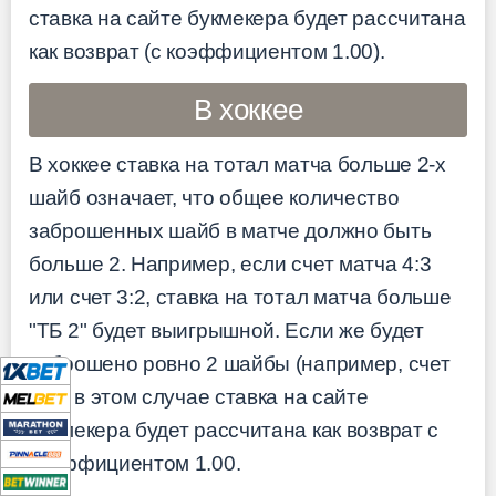
ставка на сайте букмекера будет рассчитана
как возврат (с коэффициентом 1.00).
В хоккее
В хоккее ставка на тотал матча больше 2-х
шайб означает, что общее количество
заброшенных шайб в матче должно быть
больше 2. Например, если счет матча 4:3
или счет 3:2, ставка на тотал матча больше
"ТБ 2" будет выигрышной. Если же будет
заброшено ровно 2 шайбы (например, счет
2:0), в этом случае ставка на сайте
букмекера будет рассчитана как возврат с
коэффициентом 1.00.