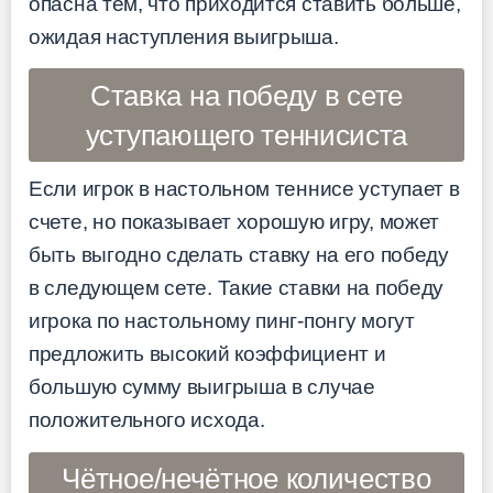
опасна тем, что приходится ставить больше,
ожидая наступления выигрыша.
Ставка на победу в сете
уступающего теннисиста
Если игрок в настольном теннисе уступает в
счете, но показывает хорошую игру, может
быть выгодно сделать ставку на его победу
в следующем сете. Такие ставки на победу
игрока по настольному пинг-понгу могут
предложить высокий коэффициент и
большую сумму выигрыша в случае
положительного исхода.
Чётное/нечётное количество