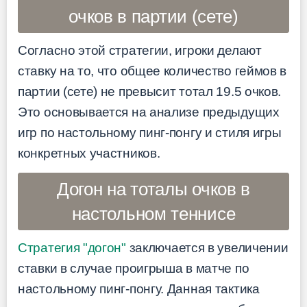
очков в партии (сете)
Согласно этой стратегии, игроки делают
ставку на то, что общее количество геймов в
партии (сете) не превысит тотал 19.5 очков.
Это основывается на анализе предыдущих
игр по настольному пинг-понгу и стиля игры
конкретных участников.
Догон на тоталы очков в
настольном теннисе
Стратегия "догон"
заключается в увеличении
ставки в случае проигрыша в матче по
настольному пинг-понгу. Данная тактика