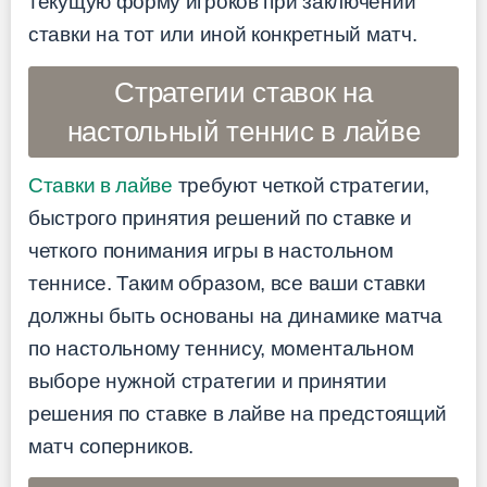
текущую форму игроков при заключении
ставки на тот или иной конкретный матч.
Стратегии ставок на
настольный теннис в лайве
Ставки в лайве
требуют четкой стратегии,
быстрого принятия решений по ставке и
четкого понимания игры в настольном
теннисе. Таким образом, все ваши ставки
должны быть основаны на динамике матча
по настольному теннису, моментальном
выборе нужной стратегии и принятии
решения по ставке в лайве на предстоящий
матч соперников.