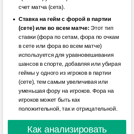
счет матча (сета).
Ставка на гейм с форой в партии
(сете) или во всем матче:
Этот тип
ставки (фора по сетам, фора по очкам
в сете или фора во всем матче)
используется для уравновешивания
шансов в спорте, добавляя или убирая
геймы у одного из игроков в партии
(сете), тем самым увеличивая или
уменьшая фору на игроков. Фора на
игроков может быть как
положительной, так и отрицательной.
Как анализировать