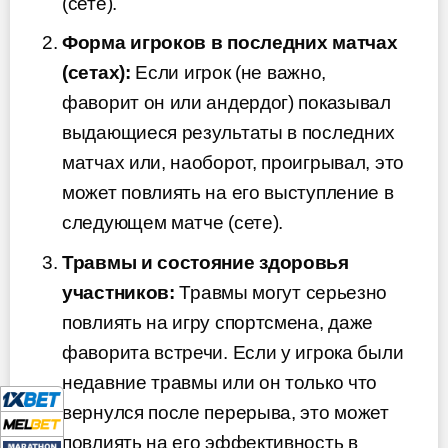
(сете).
Форма игроков в последних матчах
(сетах):
Если игрок (не важно,
фаворит он или андердог) показывал
выдающиеся результаты в последних
матчах или, наоборот, проигрывал, это
может повлиять на его выступление в
следующем матче (сете).
Травмы и состояние здоровья
участников:
Травмы могут серьезно
повлиять на игру спортсмена, даже
фаворита встречи. Если у игрока были
недавние травмы или он только что
вернулся после перерыва, это может
повлиять на его эффективность в