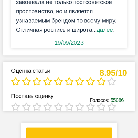
завоевала не только постсоветское
пространство, но и является
узнаваемым брендом по всему миру.
Отличная роспись и широта...
далее
.
19/09/2023
Оценка статьи
8.95/10
Поставь оценку
Голосов:
55086