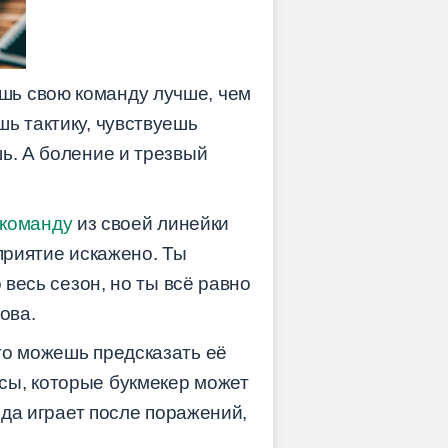
шь свою команду лучше, чем
ь тактику, чувствуешь
ь. А боление и трезвый
команду
из своей линейки
приятие искажено. Ты
 весь сезон, но ты всё равно
ова.
то можешь предсказать её
сы, которые букмекер может
нда играет после поражений,