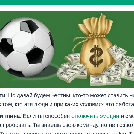
и. Но давай будем честны: кто-то может ставить 
 том, кто эти люди и при каких условиях это работа
циплина.
Если ты способен
отключить эмоции
и см
 пробовать. Ты знаешь свою команду, но не позво
 Ты готов пропустить матч, если не видишь value.