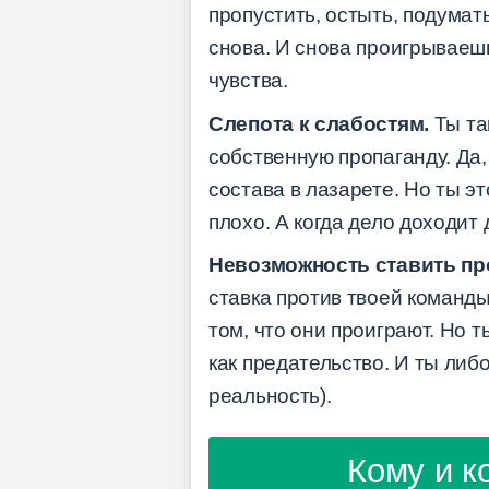
пропустить, остыть, подумать
снова. И снова проигрываешь
чувства.
Слепота к слабостям.
Ты та
собственную пропаганду. Да,
состава в лазарете. Но ты э
плохо. А когда дело доходит 
Невозможность ставить пр
ставка против твоей команды
том, что они проиграют. Но 
как предательство. И ты либ
реальность).
Кому и к