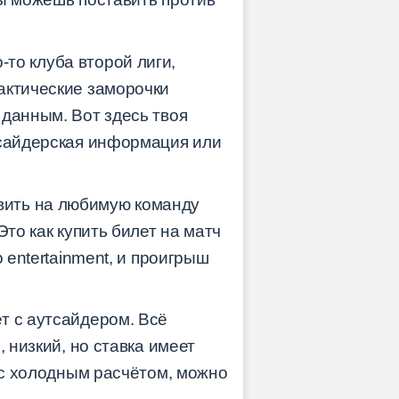
-то клуба второй лиги,
актические заморочки
 данным. Вот здесь твоя
нсайдерская информация или
авить на любимую команду
то как купить билет на матч
 entertainment, и проигрыш
ет с аутсайдером. Всё
 низкий, но ставка имеет
т с холодным расчётом, можно