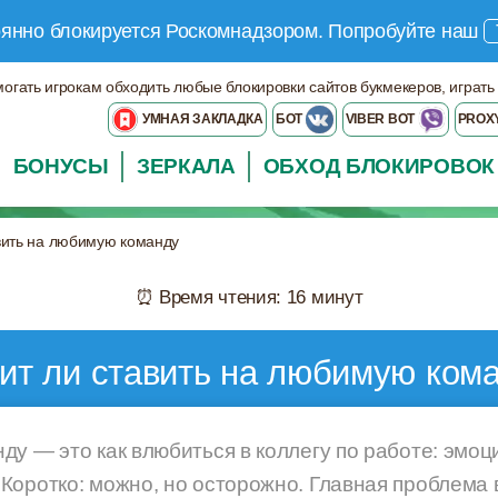
оянно блокируется Роскомнадзором.
Попробуйте наш
могать игрокам обходить любые блокировки сайтов букмекеров, играть
УМНАЯ ЗАКЛАДКА
БОТ
VIBER BOT
PROX
БОНУСЫ
ЗЕРКАЛА
ОБХОД БЛОКИРОВОК
вить на любимую команду
⏰ Время чтения: 16 минут
ит ли ставить на любимую ком
у — это как влюбиться в коллегу по работе: эмоц
Коротко: можно, но осторожно. Главная проблема 