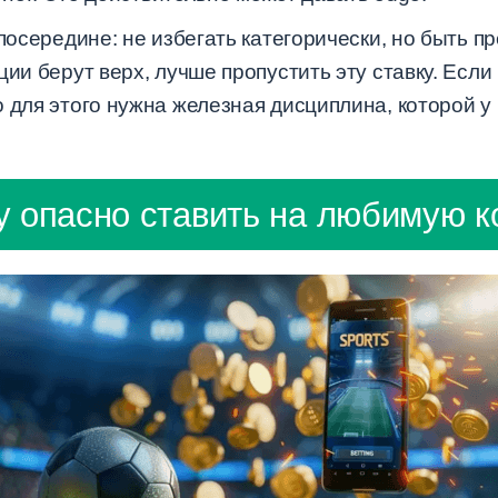
 посередине: не избегать категорически, но быть п
ции берут верх, лучше пропустить эту ставку. Есл
о для этого нужна железная дисциплина, которой 
 опасно ставить на любимую 