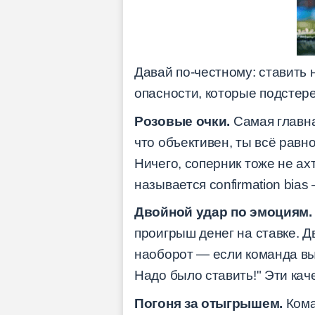
Давай по-честному: ставить
опасности, которые подстере
Розовые очки.
Самая главна
что объективен, ты всё рав
Ничего, соперник тоже не ах
называется confirmation bia
Двойной удар по эмоциям.
проигрыш денег на ставке. Д
наоборот — если команда выи
Надо было ставить!" Эти кач
Погоня за отыгрышем.
Кома