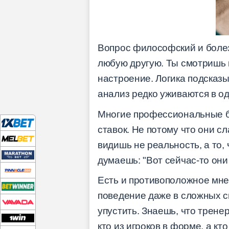
Вопрос философский и болез
любую другую. Ты смотришь к
настроение. Логика подсказы
анализ редко уживаются в од
Многие профессиональные 
ставок. Не потому что они с
видишь не реальность, а то,
думаешь: "Вот сейчас-то они
Есть и противоположное мне
поведение даже в сложных с
упустить. Знаешь, что трене
кто из игроков в форме, а кт