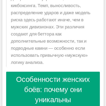
кикбоксинга. Темп, выносливость,
распределение ударов и даже модель
риска здесь работают иначе, чем в
мужских дивизионах. Эти различия
создают для беттора как
дополнительные возможности, так и
подводные камни — особенно если
использовать привычную «мужскую»
логику анализа.
Особенности женских
боёв: почему они
уникальны