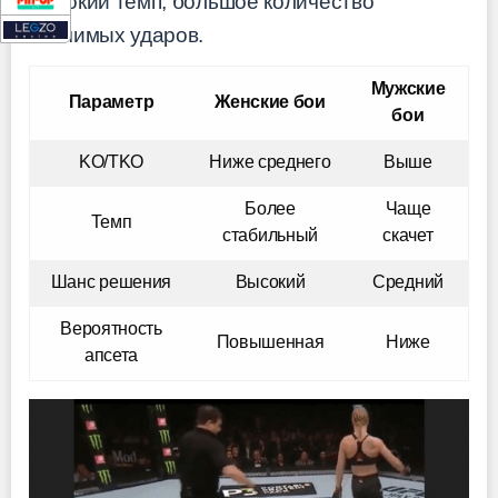
высокий темп, большое количество
значимых ударов.
Мужские
Параметр
Женские бои
бои
KO/TKO
Ниже среднего
Выше
Более
Чаще
Темп
стабильный
скачет
Шанс решения
Высокий
Средний
Вероятность
Повышенная
Ниже
апсета