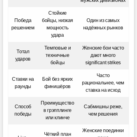
мужских дивизионах
Стойкие
Победа
бойцы, низкая
Один из самых
решением
мощность
надёжных рынков
удара
Темповые и
Женские бои часто
Тотал
техничные
дают много
ударов
бойцы
significant strikes
Часто
Ставки на
Бой без ярких
рациональнее, чем
раунды
финишёров
ставка на исход
Преимущество
Способ
Сабмишны реже,
в грэпплинге
победы
чем решения
или клинче
Женские поединки
Чёткий план