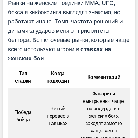
Рынки на женские поединки ММА, UFC,
бокса и кикбоксинга выглядят знакомо, но
работают иначе. Темп, частота решений и
динамика ударов меняют приоритеты
беттора. Вот ключевые рынки, которые чаще
всего используют игроки в
ставках на
женские бои
.
Тип
Когда
Комментарий
ставки
подходит
Фавориты
выигрывают чаще,
Чёткий
но андердоги в
Победа
перевес в
женских боях
бойца
навыках
заходят заметно
чаще, чем в