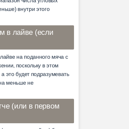
иапазон числа угловых
еньше) внутри этого
м в лайве (если
лайве на поданного мяча с
ении, поскольку в этом
 а это будет подразумевать
 на меньше не
тче (или в первом