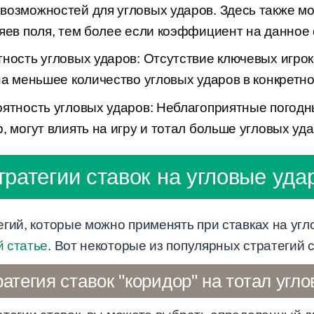
возможностей для угловых ударов. Здесь также м
зяев поля, тем более если коэффициент на данно
ность угловых ударов: Отсутствие ключевых игрок
на меньшее количество угловых ударов в конкретн
ятность угловых ударов: Неблагоприятные погодны
, могут влиять на игру и тотал больше угловых уда
тратегии ставок на угловые уда
егий, которые можно применять при ставках на уг
 статье
. Вот некоторые из популярных стратегий 
атегия ставок "коридор" на тотал угл