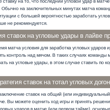
 ставку на то, что последний угловой удар в матче
. Обычно на заключительных минутах матча коман
итуации с большей вероятностью заработать углов
ьше не рекомендуется.
ия ставок на угловые удары в лайве п
мя матча условия для заработка угловых ударов и
нять контроль над мячом. В таких случаях команды
ать на угловые удары, в этом случае ставить по 
ратегия ставок на тотал угловых дого
 заключение ставок на общий (или индивидуальный
тче. Вы можете оценить ход игры и принять решен
ловых ударов в матче (или первом тайме), основы