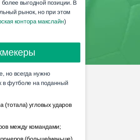
 более выгодной позиции. В
льный рынок, но при этом
рская контора макслайн
)
укмекеры
, но всегда нужно
к в футболе на поданный
а (тотала) угловых ударов
аров между командами;
корнеров (больше/меньше),