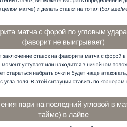
атегии ставок, вы можете выбрать определенный д
в целом матче) и делать ставки на тотал (больше/м
рита матча с форой по угловым удара
фаворит не выигрывает)
 заключение ставок на фаворита матча с форой в 
й момент уступает или находится в ничейном полож
т стараться набрать очки и будет чаще атаковать,
с угла поля. В этой ситауции ставить по корнерам
ения пари на последний угловой в ма
тайме) в лайве