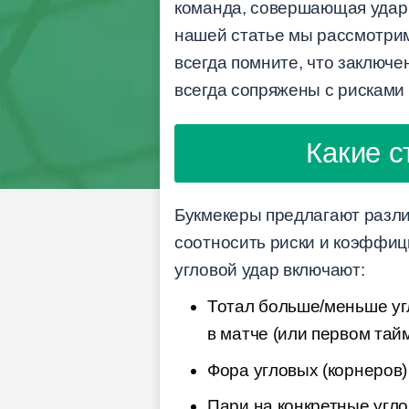
команда, совершающая удар п
нашей статье мы рассмотрим
всегда помните, что заключе
всегда сопряжены с рисками
Какие с
Букмекеры предлагают разли
соотносить риски и коэффиц
угловой удар включают:
Тотал больше/меньше угл
в матче (или первом тайм
Фора угловых (корнеров)
Пари на конкретные угло