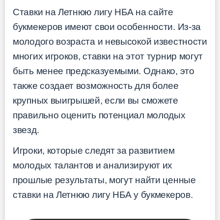
Ставки на Летнюю лигу НБА на сайте
букмекеров имеют свои особенности. Из-за
молодого возраста и невысокой известности
многих игроков, ставки на этот турнир могут
быть менее предсказуемыми. Однако, это
также создает возможность для более
крупных выигрышей, если вы сможете
правильно оценить потенциал молодых
звезд.
Игроки, которые следят за развитием
молодых талантов и анализируют их
прошлые результаты, могут найти ценные
ставки на Летнюю лигу НБА у букмекеров.