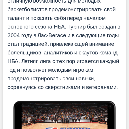
отличную возможность для молодых
баскетболистов продемонстрировать свой
талант и показать себя перед началом
основного сезона НБА. Турнир был создан в
2004 году в Лас-Вегасе и в следующие годы
стал традицией, привлекающей внимание
болельщиков, аналитиков и скаутов команд
НБА. Летняя лига с тех пор играется каждый
год и позволяет молодым игрокам
продемонстрировать свои навыки,
соревнуясь со сверстниками и ветеранами.