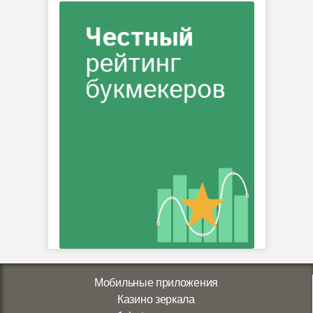
Мобильные приложения
Казино зеркала