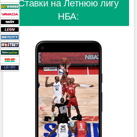
Ставки на Летнюю лигу
НБА: