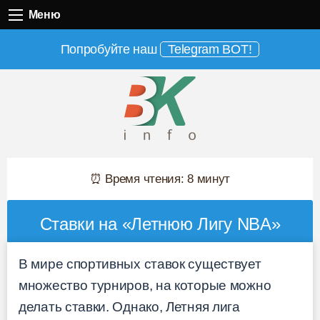
Меню
Меню
Попробуйте наш
Telegram BOT!
⏰ Время чтения: 8 минут
Ставки на «Летнюю Лигу NBA»
В мире спортивных ставок существует
множество турниров, на которые можно
делать ставки. Однако, Летняя лига