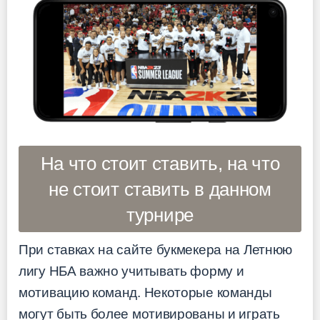
На что стоит ставить, на что
не стоит ставить в данном
турнире
При ставках на сайте букмекера на Летнюю
лигу НБА важно учитывать форму и
мотивацию команд. Некоторые команды
могут быть более мотивированы и играть