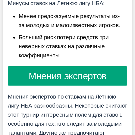
Минусы ставок на Летнюю лигу НБА:
Менее предсказуемые результаты из-
за молодых и малоизвестных игроков.
Больший риск потери средств при
неверных ставках на различные
коэффициенты.
Мнения экспертов
Мнения экспертов по ставкам на Летнюю
лигу НБА разнообразны. Некоторые считают
этот турнир интересным полем для ставок,
особенно для тех, кто следит за молодыми
талантами. Другие же предпочитают