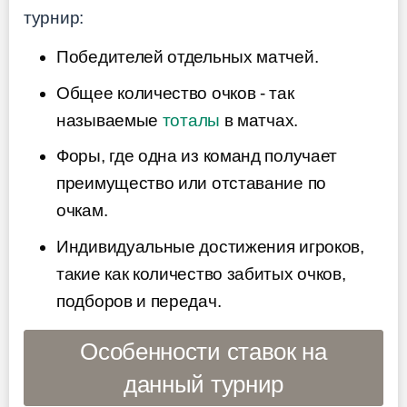
турнир:
Победителей отдельных матчей.
Общее количество очков - так
называемые
тоталы
в матчах.
Форы, где одна из команд получает
преимущество или отставание по
очкам.
Индивидуальные достижения игроков,
такие как количество забитых очков,
подборов и передач.
Особенности ставок на
данный турнир