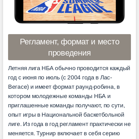
Регламент, формат и место
проведения
Летняя лига НБА обычно проводится каждый
год с июня по июль (с 2004 года в Лас-
Вегасе) и имеет формат раунд-робина, в
котором молодежные команды НБА и
приглашенные команды получают, по сути,
опыт игры в Национальной баскетбольной
лиге. Из года в год регламент практически не
меняется. Турнир включает в себя серию