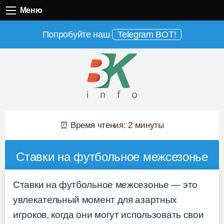
Меню
Меню
Попробуйте наш
Telegram BOT!
⏰ Время чтения: 2 минуты
Ставки на футбольное межсезонье
Ставки на футбольное межсезонье — это
увлекательный момент для азартных
игроков, когда они могут использовать свои