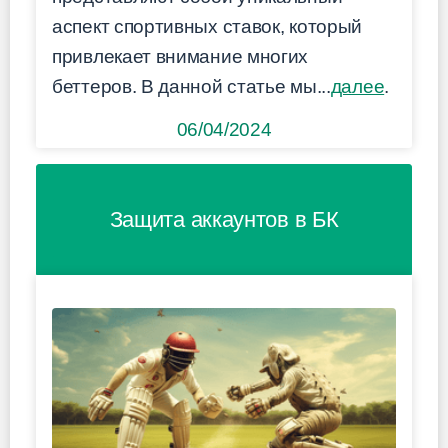
аспект спортивных ставок, который
привлекает внимание многих
беттеров. В данной статье мы...
далее
.
06/04/2024
Защита аккаунтов в БК