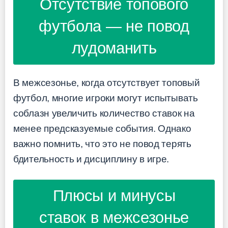
Отсутствие топового
футбола — не повод
лудоманить
В межсезонье, когда отсутствует топовый
футбол, многие игроки могут испытывать
соблазн увеличить количество ставок на
менее предсказуемые события. Однако
важно помнить, что это не повод терять
бдительность и дисциплину в игре.
Плюсы и минусы
ставок в межсезонье