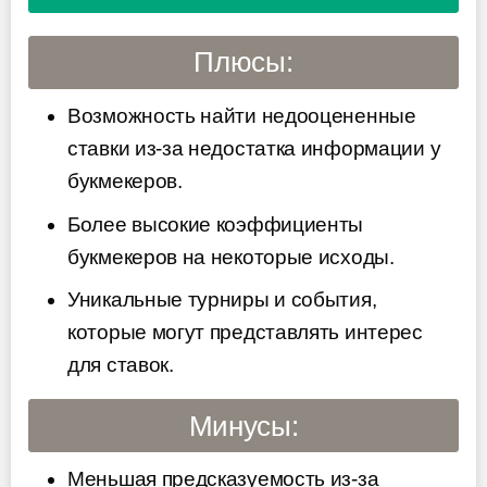
Плюсы:
Возможность найти недооцененные
ставки из-за недостатка информации у
букмекеров.
Более высокие коэффициенты
букмекеров на некоторые исходы.
Уникальные турниры и события,
которые могут представлять интерес
для ставок.
Минусы:
Меньшая предсказуемость из-за