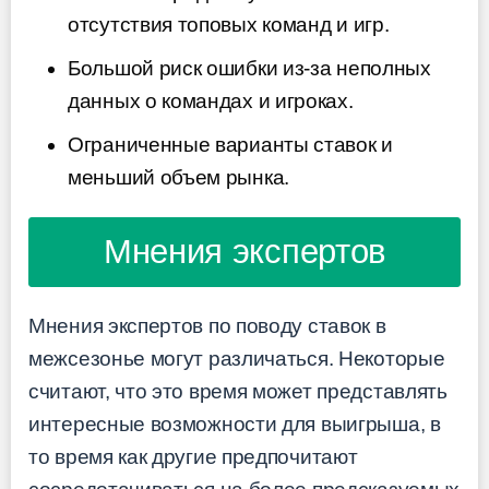
отсутствия топовых команд и игр.
Большой риск ошибки из-за неполных
данных о командах и игроках.
Ограниченные варианты ставок и
меньший объем рынка.
Мнения экспертов
Мнения экспертов по поводу ставок в
межсезонье могут различаться. Некоторые
считают, что это время может представлять
интересные возможности для выигрыша, в
то время как другие предпочитают