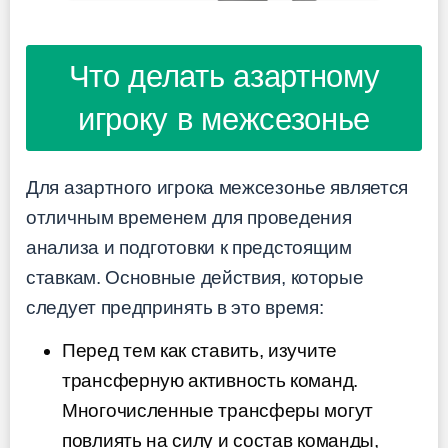
Что делать азартному
игроку в межсезонье
Для азартного игрока межсезонье является
отличным временем для проведения
анализа и подготовки к предстоящим
ставкам. Основные действия, которые
следует предпринять в это время:
Перед тем как ставить, изучите
трансферную активность команд.
Многочисленные трансферы могут
повлиять на силу и состав команды,