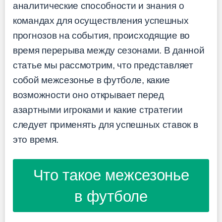
аналитические способности и знания о
командах для осуществления успешных
прогнозов на события, происходящие во
время перерыва между сезонами. В данной
статье мы рассмотрим, что представляет
собой межсезонье в футболе, какие
возможности оно открывает перед
азартными игроками и какие стратегии
следует применять для успешных ставок в
это время.
Что такое межсезонье
в футболе