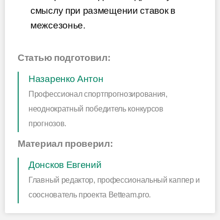
смыслу при размещении ставок в
межсезонье.
Статью подготовил:
Назаренко Антон
Профессионал спортпрогнозирования,
неоднократный победитель конкурсов
прогнозов.
Материал проверил:
Донсков Евгений
Главный редактор, профессиональный каппер и
сооснователь проекта Betteam.pro.