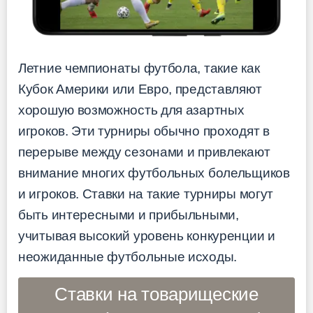
Летние чемпионаты футбола, такие как
Кубок Америки или Евро, представляют
хорошую возможность для азартных
игроков. Эти турниры обычно проходят в
перерыве между сезонами и привлекают
внимание многих футбольных болельщиков
и игроков. Ставки на такие турниры могут
быть интересными и прибыльными,
учитывая высокий уровень конкуренции и
неожиданные футбольные исходы.
Ставки на товарищеские