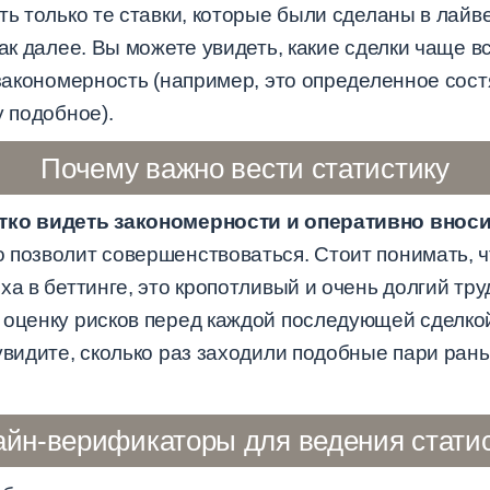
ть только те ставки, которые были сделаны в лайв
так далее. Вы можете увидеть, какие сделки чаще 
 закономерность (например, это определенное сост
у подобное).
Почему важно вести статистику
тко видеть закономерности и оперативно внос
 позволит совершенствоваться. Стоит понимать, чт
ха в беттинге, это кропотливый и очень долгий тр
оцeнку рисков перед каждой последующей сделкой.
увидите, сколько раз заходили подобные пари ран
йн-верификаторы для ведения стати