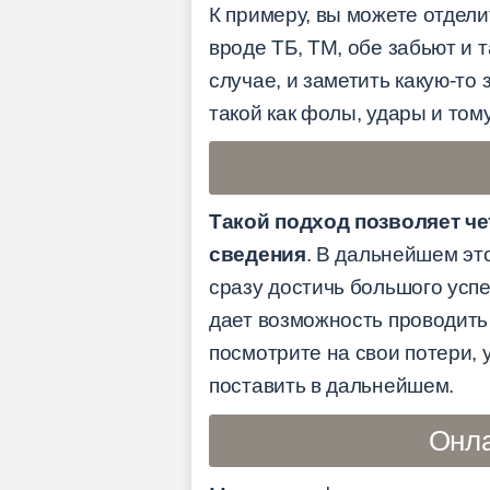
К примеру, вы можете отдели
вроде ТБ, ТМ, обе забьют и 
случае, и заметить какую-то
такой как фолы, удары и том
Такой подход позволяет че
сведения
. В дальнейшем это
сразу достичь большого успе
дает возможность проводить 
посмотрите на свои потери, 
поставить в дальнейшем.
Онла