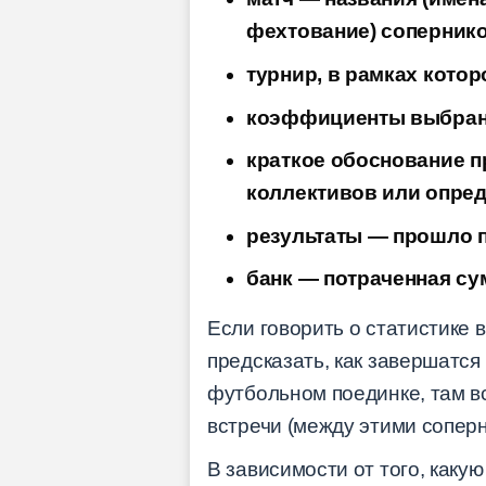
фехтование) сопернико
турнир, в рамках кото
коэффициенты выбран
краткое обоснование п
коллективов или опреде
результаты — прошло п
банк — потраченная сум
Если говорить о статистике 
предсказать, как завершатся 
футбольном поединке, там в
встречи (между этими соперн
В зависимости от того, каку