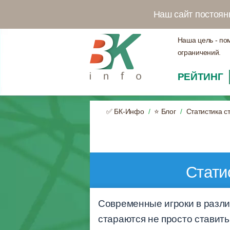
Наш сайт постоян
Наша цель - по
ограничений.
РЕЙТИНГ
✅ БК-Инфо
⭐ Блог
Статистика с
Стати
Современные игроки в разли
стараются не просто ставить,