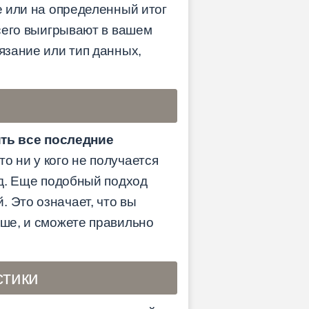
е или на определенный итог
всего выигрывают в вашем
язание или тип данных,
ить все последние
о ни у кого не получается
уд. Еще подобный подход
 Это означает, что вы
ьше, и сможете правильно
стики