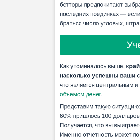
бетторы предпочитают выбрат
последних поединках — если 
браться число угловых, штра
Уч
Как упоминалось выше,
край
насколько успешны ваши 
что является центральным и
объемом денег
.
Представим такую ситуацию:
60% пришлось 100 долларов, 
Получается, что вы выиграет
Именно отчетность может по