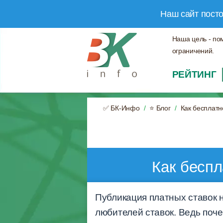
Наш сайт пост
Наша цель - по
ограничений.
РЕЙТИНГ
✅ БК-Инфо
⭐ Блог
Как бесплатн
Как беспл
Публикация платных ставок н
любителей ставок. Ведь поч