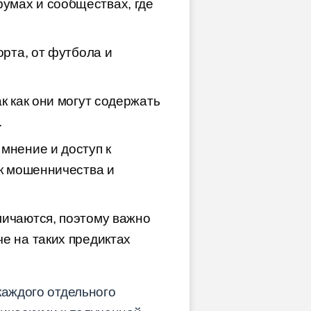
умах и сообществах, где
орта, от футбола и
к как они могут содержать
.
мнение и доступ к
ск мошенничества и
личаются, поэтому важно
е на таких предиктах
каждого отдельного