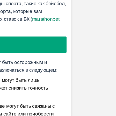
ы спорта, такие как бейсбол,
порта, которые вам
 ставок в БК (
marathonbet
ит быть осторожным и
аключаться в следующем:
 могут быть лишь
жет снизить точность
е могут быть связаны с
м сайте или приобрести