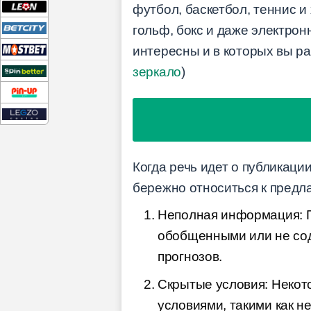
футбол, баскетбол, теннис и 
гольф, бокс и даже электрон
интересны и в которых вы ра
зеркало
)
Когда речь идет о публикаци
бережно относиться к предл
Неполная информация: П
обобщенными или не сод
прогнозов.
Скрытые условия: Некот
условиями, такими как 