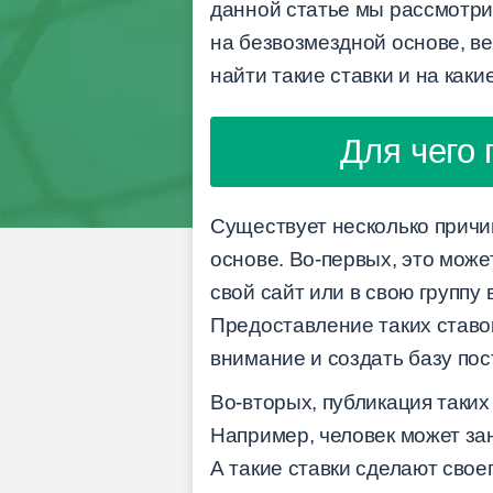
данной статье мы рассмотри
на безвозмездной основе, ве
найти такие ставки и на каки
Для чего 
Существует несколько причин
основе. Во-первых, это мож
свой сайт или в свою группу
Предоставление таких ставо
внимание и создать базу по
Во-вторых, публикация таки
Например, человек может зан
А такие ставки сделают свое