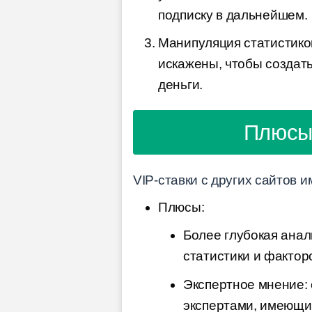
подписку в дальнейшем.
Манипуляция статистико
искажены, чтобы создать
деньги.
Плюсы 
VIP-ставки с других сайтов 
Плюсы:
Более глубокая анал
статистики и фактор
Экспертное мнение:
экспертами, имеющи