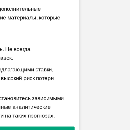
 дополнительные
щие материалы, которые
ь. Не всегда
авок.
едлагающими ставки,
 высокий риск потери
ы становитесь зависимыми
енные аналитические
и на таких прогнозах.