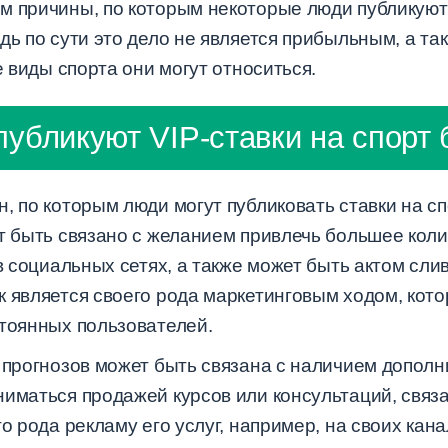
м причины, по которым некоторые люди публикуют 
дь по сути это дело не является прибыльным, а та
е виды спорта они могут относиться.
публикуют VIP-ставки на спорт
, по которым люди могут публиковать ставки на с
ет быть связано с желанием привлечь большее кол
 в социальных сетях, а также может быть актом сли
к является своего рода маркетинговым ходом, кот
стоянных пользователей.
х прогнозов может быть связана с наличием дополн
иматься продажей курсов или консультаций, связа
го рода рекламу его услуг, например, на своих кан