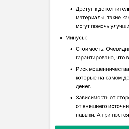
Доступ к дополните
материалы, такие ка
могут помочь улучши
Минусы:
Стоимость: Очевидны
гарантировано, что 
Риск мошенничества:
которые на самом де
денег.
Зависимость от стор
от внешнего источни
навыки. А при посто