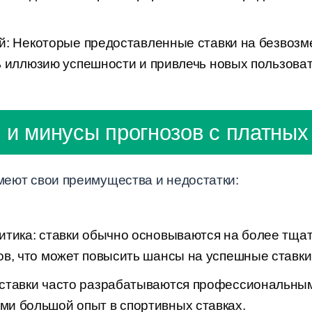
й: Некоторые предоставленные ставки на безвозм
 иллюзию успешности и привлечь новых пользоват
и минусы прогнозов с платных
имеют свои преимущества и недостатки:
итика: ставки обычно основываются на более тща
ов, что может повысить шансы на успешные ставки
 ставки часто разрабатываются профессиональны
ми большой опыт в спортивных ставках.