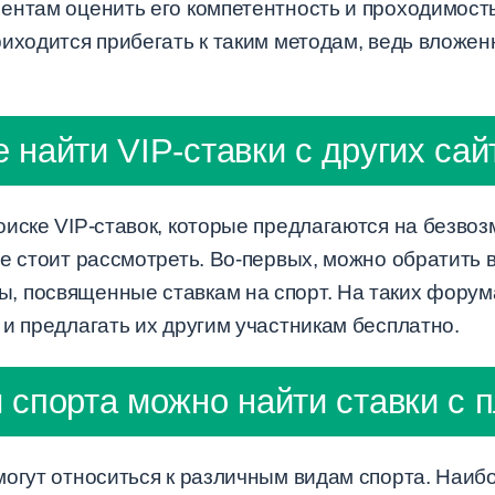
нтам оценить его компетентность и проходимость 
иходится прибегать к таким методам, ведь вложен
е найти VIP-ставки с других сай
иске VIP-ставок, которые предлагаются на безвоз
ые стоит рассмотреть. Во-первых, можно обратить 
 посвященные ставкам на спорт. На таких форум
и предлагать их другим участникам бесплатно.
 спорта можно найти ставки с 
могут относиться к различным видам спорта. Наи