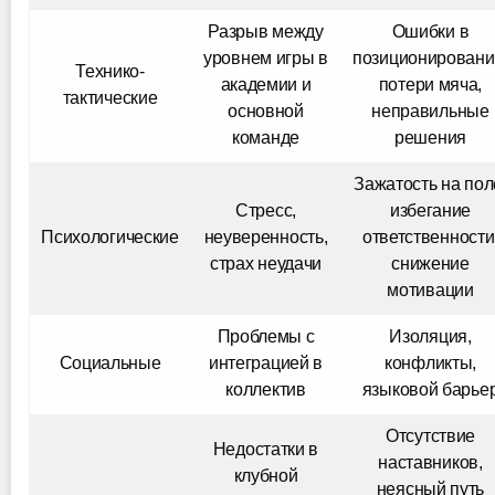
Разрыв между
Ошибки в
уровнем игры в
позиционировани
Технико-
академии и
потери мяча,
тактические
основной
неправильные
команде
решения
Зажатость на пол
Стресс,
избегание
Психологические
неуверенность,
ответственности
страх неудачи
снижение
мотивации
Проблемы с
Изоляция,
Социальные
интеграцией в
конфликты,
коллектив
языковой барье
Отсутствие
Недостатки в
наставников,
клубной
неясный путь