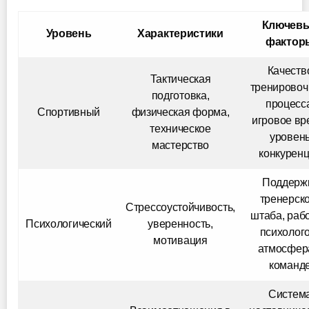
Ключев
Уровень
Характеристики
фактор
Качеств
Тактическая
тренировоч
подготовка,
процесс
Спортивный
физическая форма,
игровое вр
техническое
уровен
мастерство
конкурен
Поддерж
тренерск
Стрессоустойчивость,
штаба, рабо
Психологический
уверенность,
психолог
мотивация
атмосфер
команд
Систем