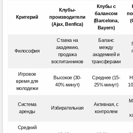
Клубы с
Клубы-
балансом
по
Критерий
производители
(Barcelona,
(
(Ajax, Benfica)
Bayern)
Ставка на
Баланс
академию,
между
Философия
продажа
академией и
воспитанников
трансферами
Игровое
Высокое (30-
Среднее (15-
Н
время для
40% минут)
25% минут)
10
молодежи
М
Система
Активная, с
Избирательная
аренды
контролем
х
Средний