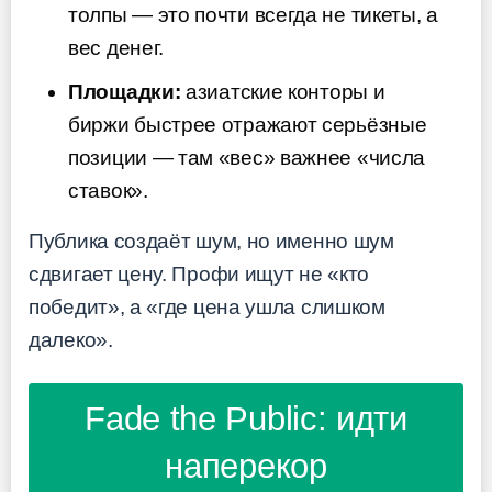
толпы — это почти всегда не тикеты, а
вес денег.
Площадки:
азиатские конторы и
биржи быстрее отражают серьёзные
позиции — там «вес» важнее «числа
ставок».
Публика создаёт шум, но именно шум
сдвигает цену. Профи ищут не «кто
победит», а «где цена ушла слишком
далеко».
Fade the Public: идти
наперекор