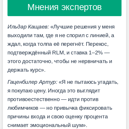
Мнения экспертов
Ильдар Кащаев:
«Лучшие решения у меня
выходили там, где я не спорил с линией, а
ждал, когда толпа её перегнёт. Перекос,
подтверждённый RLM, и ставка 1–2% —
этого достаточно, чтобы не нервничать и
держать курс».
Гаценбилер Артур:
«Я не пытаюсь угадать,
я покупаю цену. Иногда это выглядит
противоестественно — идти против
любимчиков — но привычка фиксировать
причины входа и свою оценку процента
снимает эмоциональный шум».