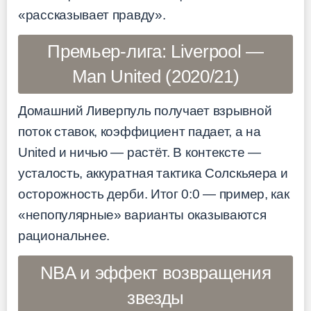
«рассказывает правду».
Премьер-лига: Liverpool —
Man United (2020/21)
Домашний Ливерпуль получает взрывной
поток ставок, коэффициент падает, а на
United и ничью — растёт. В контексте —
усталость, аккуратная тактика Солскьяера и
осторожность дерби. Итог 0:0 — пример, как
«непопулярные» варианты оказываются
рациональнее.
NBA и эффект возвращения
звезды