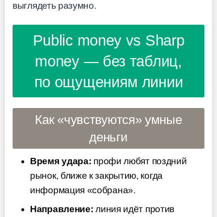
выглядеть разумно.
Public money vs Sharp
money — без таблиц,
по ощущениям линии
Как «чувствуются» умные
деньги
Время удара:
профи любят поздний
рынок, ближе к закрытию, когда
информация «собрана».
Направление:
линия идёт против