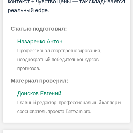
контекст + чувство цены — так складывается
реальный edge.
Статью подготовил:
Назаренко Антон
Профессионал спортпрогнозирования,
неоднократный победитель конкурсов
прогнозов.
Материал проверил:
Донсков Евгений
Главный редактор, профессиональный каппер и
сооснователь проекта Betteam.pro.