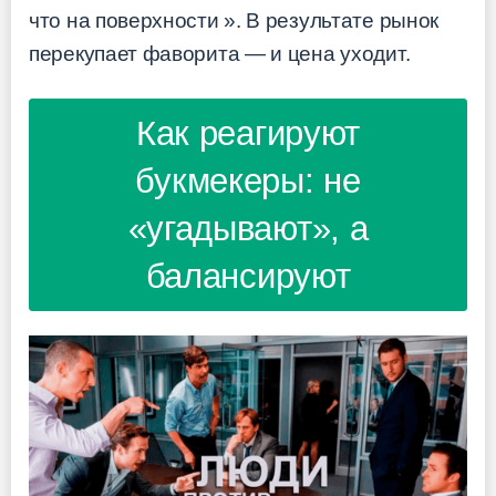
что на поверхности ». В результате рынок
перекупает фаворита — и цена уходит.
Как реагируют
букмекеры: не
«угадывают», а
балансируют