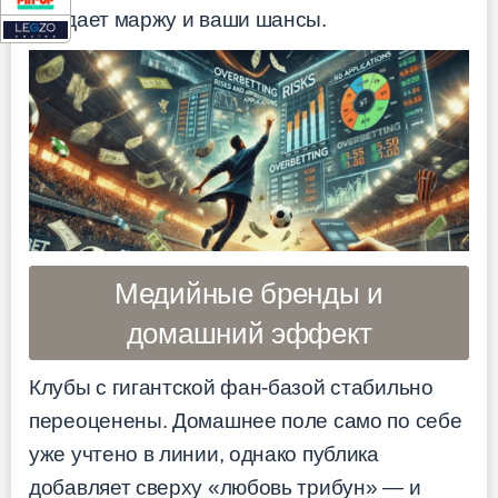
съедает маржу и ваши шансы.
Медийные бренды и
домашний эффект
Клубы с гигантской фан-базой стабильно
переоценены. Домашнее поле само по себе
уже учтено в линии, однако публика
добавляет сверху «любовь трибун» — и