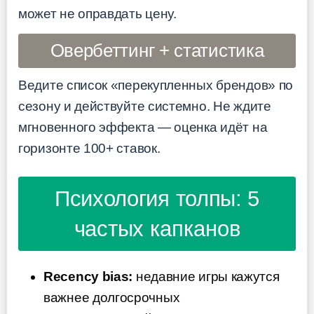
может не оправдать цену.
Овербеттинг + статистика
Ведите список «перекупленных брендов» по
сезону и действуйте системно. Не ждите
мгновенного эффекта — оценка идёт на
горизонте 100+ ставок.
Психология толпы: 5
частых капканов
Recency bias:
недавние игры кажутся
важнее долгосрочных