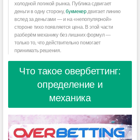
холодной логикой рынка. Публика сдвигает
деньги в одну сторону,
букмекер
двигает линию
вслед за деньгами — и на «непопулярной»
стороне тихо появляется цена. В этой части
разберём механику без лишних формул —
только то, что действительно помогает
принимать решения.
Что такое овербеттинг:
определение и
механика