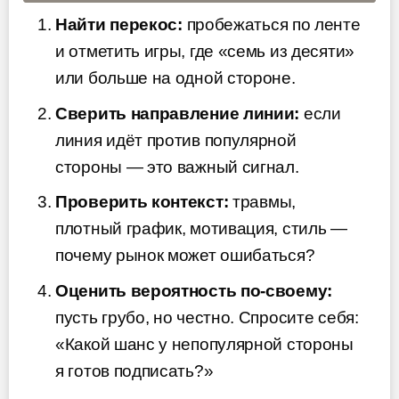
Найти перекос:
пробежаться по ленте
и отметить игры, где «семь из десяти»
или больше на одной стороне.
Сверить направление линии:
если
линия идёт против популярной
стороны — это важный сигнал.
Проверить контекст:
травмы,
плотный график, мотивация, стиль —
почему рынок может ошибаться?
Оценить вероятность по-своему:
пусть грубо, но честно. Спросите себя:
«Какой шанс у непопулярной стороны
я готов подписать?»