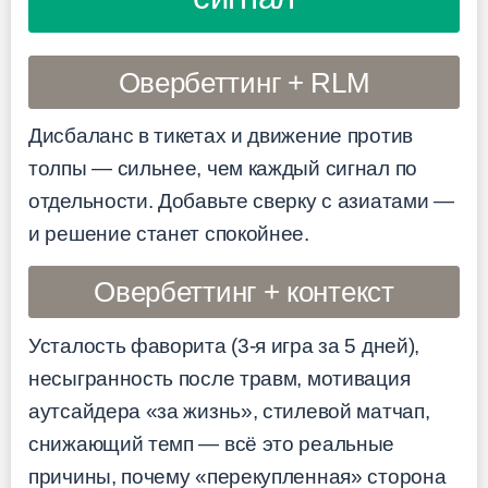
Овербеттинг + RLM
Дисбаланс в тикетах и движение против
толпы — сильнее, чем каждый сигнал по
отдельности. Добавьте сверку с азиатами —
и решение станет спокойнее.
Овербеттинг + контекст
Усталость фаворита (3-я игра за 5 дней),
несыгранность после травм, мотивация
аутсайдера «за жизнь», стилевой матчап,
снижающий темп — всё это реальные
причины, почему «перекупленная» сторона