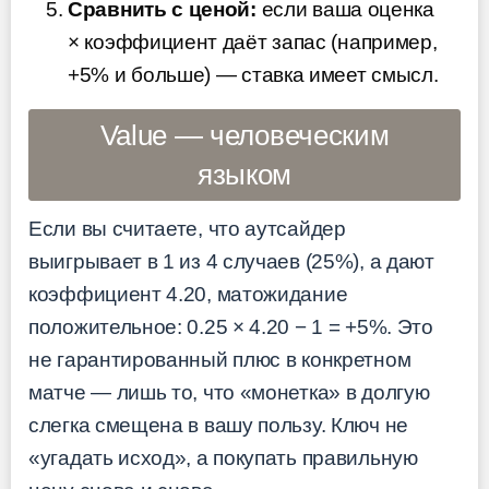
Сравнить с ценой:
если ваша оценка
× коэффициент даёт запас (например,
+5% и больше) — ставка имеет смысл.
Value — человеческим
языком
Если вы считаете, что аутсайдер
выигрывает в 1 из 4 случаев (25%), а дают
коэффициент 4.20, матожидание
положительное: 0.25 × 4.20 − 1 = +5%. Это
не гарантированный плюс в конкретном
матче — лишь то, что «монетка» в долгую
слегка смещена в вашу пользу.
Ключ не
«угадать исход», а покупать правильную