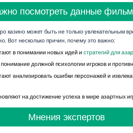
ажно посмотреть данные фильм
о казино может быть не только увлекательным в
но. Вот несколько причин, почему это важно:
гают в понимании новых идей и
стратегий для азар
понимание должной психологии игроков и противни
гают анализировать ошибки персонажей и извлека
овляют на достижение успеха в мире азартных иг
Мнения экспертов