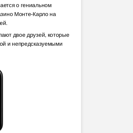
вается о гениальном
казино Монте-Карло на
ей.
пают двое друзей, которые
жбой и непредсказуемыми