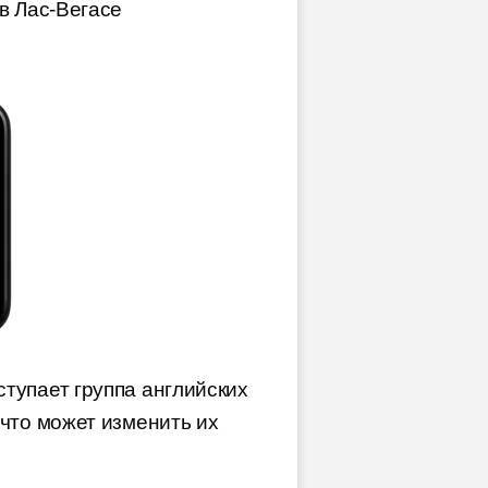
в Лас-Вегасе
ступает группа английских
 что может изменить их