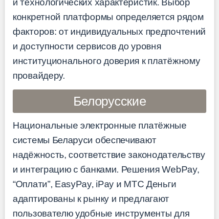
и технологических характеристик. Выбор
конкретной платформы определяется рядом
факторов: от индивидуальных предпочтений
и доступности сервисов до уровня
институционального доверия к платёжному
провайдеру.
Белорусские
Национальные электронные платёжные
системы Беларуси обеспечивают
надёжность, соответствие законодательству
и интеграцию с банками. Решения WebPay,
“Оплати”, EasyPay, iPay и МТС Деньги
адаптированы к рынку и предлагают
пользователю удобные инструменты для