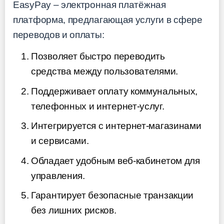
EasyPay – электронная платёжная
платформа, предлагающая услуги в сфере
переводов и оплаты:
Позволяет быстро переводить
средства между пользователями.
Поддерживает оплату коммунальных,
телефонных и интернет-услуг.
Интегрируется с интернет-магазинами
и сервисами.
Обладает удобным веб-кабинетом для
управления.
Гарантирует безопасные транзакции
без лишних рисков.