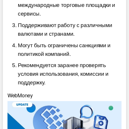
международные торговые площадки и
сервисы.
Поддерживают работу с различными
валютами и странами.
Могут быть ограничены санкциями и
политикой компаний.
Рекомендуется заранее проверять
условия использования, комиссии и
поддержку.
WebMoney