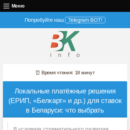
Меню
Меню
Попробуйте наш
Telegram BOT!
⏰ Время чтения: 18 минут
Локальные платёжные решения
(ЕРИП, «Белкарт» и др.) для ставок
в Беларуси: что выбрать
В условиях стремительного развития