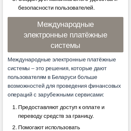
безопасности пользователей.
Международные
электронные платёжные
системы
Международные электронные платёжные
системы – это решения, которые дают
пользователям в Беларуси больше
возможностей для проведения финансовых
операций с зарубежными сервисами:
Предоставляют доступ к оплате и
переводу средств за границу.
Помогают использовать