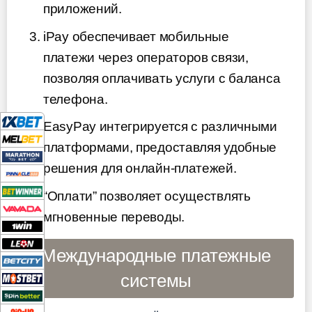
приложений.
iPay обеспечивает мобильные
платежи через операторов связи,
позволяя оплачивать услуги с баланса
телефона.
EasyPay интегрируется с различными
платформами, предоставляя удобные
решения для онлайн-платежей.
“Оплати” позволяет осуществлять
мгновенные переводы.
Международные платежные
системы