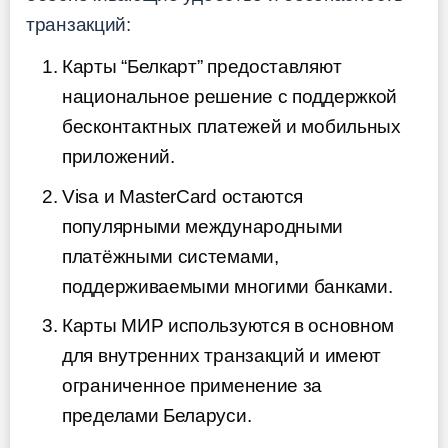
транзакций:
Карты “Белкарт” предоставляют
национальное решение с поддержкой
бесконтактных платежей и мобильных
приложений.
Visa и MasterCard остаются
популярными международными
платёжными системами,
поддерживаемыми многими банками.
Карты МИР используются в основном
для внутренних транзакций и имеют
ограниченное применение за
пределами Беларуси.