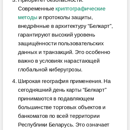
Современные
криптографические
методы
и протоколы защиты,
внедрённые в архитектуру “Белкарт”,
гарантируют высокий уровень
защищённости пользовательских
данных и транзакций. Это особенно
важно в условиях нарастающей
глобальной киберугрозы.
Широкая география применения. На
сегодняшний день карты “Белкарт”
принимаются в подавляющем
большинстве торговых объектов и
банкоматов по всей территории
Республики Беларусь. Это означает