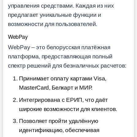
управления средствами. Каждая из них
предлагает уникальные функции и
возможности для пользователей.
WebPay
WebPay – это белорусская платёжная
платформа, предоставляющая полный
спектр решений для безналичных расчетов:
Принимает оплату картами Visa,
MasterCard, Белкарт и МИР.
Интегрирована с ЕРИП, что даёт
широкие возможности для клиентов.
Позволяет пройти удалённую
идентификацию, обеспечивая