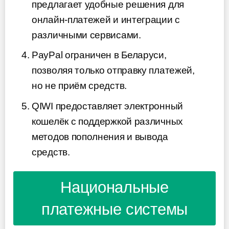
предлагает удобные решения для
онлайн-платежей и интеграции с
различными сервисами.
PayPal ограничен в Беларуси,
позволяя только отправку платежей,
но не приём средств.
QIWI предоставляет электронный
кошелёк с поддержкой различных
методов пополнения и вывода
средств.
Национальные
платежные системы