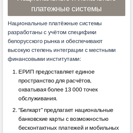
платежные системы
Национальные платёжные системы
разработаны с учётом специфики
белорусского рынка и обеспечивают
высокую степень интеграции с местными
финансовыми институтами:
ЕРИП предоставляет единое
пространство для расчётов,
охватывая более 13 000 точек
обслуживания.
“Белкарт” предлагает национальные
банковские карты с возможностью
бесконтактных платежей и мобильных