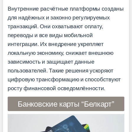
Внутренние расчётные платформы созданы
для надёжных и законно регулируемых
транзакций. Они охватывают оплату,
переводы и все виды мобильной
интеграции. Их внедрение укрепляет
локальную экономику, снижает внешнюю
зависимость и защищает данные
пользователей. Такие решения ускоряют
цифровую трансформацию и способствуют
росту финансовой осведомлённости.
Банковские карты “Белкарт”