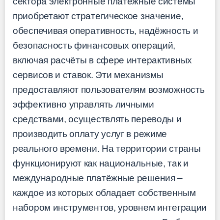
сектора электронные платёжные системы
приобретают стратегическое значение,
обеспечивая оперативность, надёжность и
безопасность финансовых операций,
включая расчёты в сфере интерактивных
сервисов и ставок. Эти механизмы
предоставляют пользователям возможность
эффективно управлять личными
средствами, осуществлять переводы и
производить оплату услуг в режиме
реального времени. На территории страны
функционируют как национальные, так и
международные платёжные решения –
каждое из которых обладает собственным
набором инструментов, уровнем интеграции