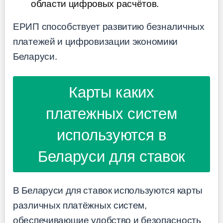
области цифровых расчётов.
ЕРИП способствует развитию безналичных
платежей и цифровизации экономики
Беларуси.
Карты каких
платежных систем
используются в
Беларуси для ставок
В Беларуси для ставок используются карты
различных платёжных систем,
обеспечивающие удобство и безопасность