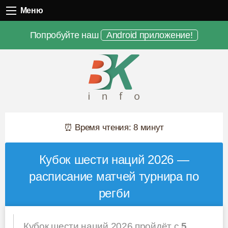
Меню
Меню
Попробуйте наш
Android приложение!
⏰ Время чтения: 8 минут
Кубок шести наций 2026 —
расписание матчей турнира по
регби
Кубок шести наций 2026 пройдёт с
5