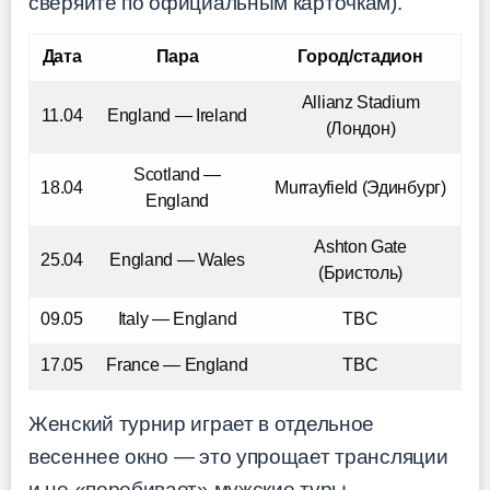
сверяйте по официальным карточкам).
Дата
Пара
Город/стадион
Allianz Stadium
11.04
England — Ireland
(Лондон)
Scotland —
18.04
Murrayfield (Эдинбург)
England
Ashton Gate
25.04
England — Wales
(Бристоль)
09.05
Italy — England
TBC
17.05
France — England
TBC
Женский турнир играет в отдельное
весеннее окно — это упрощает трансляции
и не «перебивает» мужские туры.