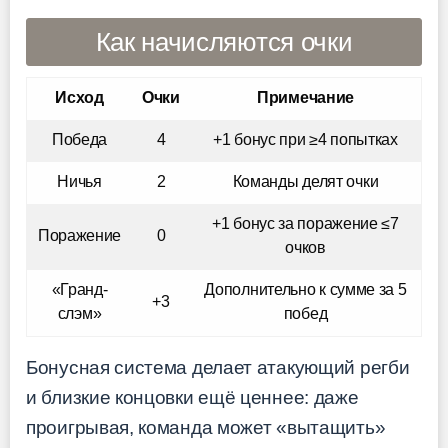
Как начисляются очки
Исход
Очки
Примечание
Победа
4
+1 бонус при ≥4 попытках
Ничья
2
Команды делят очки
+1 бонус за поражение ≤7
Поражение
0
очков
«Гранд-
Дополнительно к сумме за 5
+3
слэм»
побед
Бонусная система делает атакующий регби
и близкие концовки ещё ценнее: даже
проигрывая, команда может «вытащить»