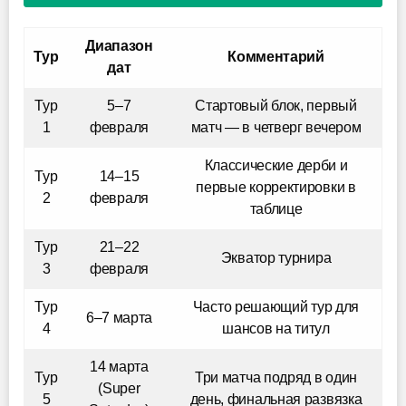
Диапазон
Тур
Комментарий
дат
Тур
5–7
Стартовый блок, первый
1
февраля
матч — в четверг вечером
Классические дерби и
Тур
14–15
первые корректировки в
2
февраля
таблице
Тур
21–22
Экватор турнира
3
февраля
Тур
Часто решающий тур для
6–7 марта
4
шансов на титул
14 марта
Тур
Три матча подряд в один
(Super
5
день, финальная развязка