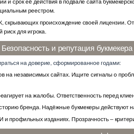
и и срок её действия в подвале сайта букмекерск
ициальным реестром.
БК, скрывающих происхождение своей лицензии. От
 риск для игрока.
Безопасность и репутация букмекера
раться на доверие, сформированное годами:
ов на независимых сайтах. Ищите сигналы о проб
реагирует на жалобы. Ответственность перед клие
сторию бренда. Надёжные букмекеры действуют на
 и профильных изданиях. Прозрачность – критер