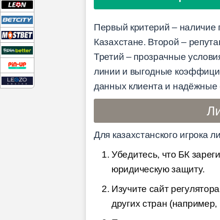
Первый критерий – наличие 
Казахстане. Второй – репут
Третий – прозрачные услови
линии и выгодные коэффици
данных клиента и надёжные 
Ли
Для казахстанского игрока л
Убедитесь, что БК зарег
юридическую защиту.
Изучите сайт регулятора
других стран (например,