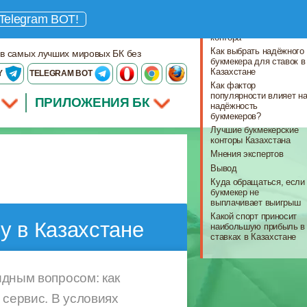
Что важно знать
Telegram BOT!
Что такое букмекерская
контора
Как выбрать надёжного
 в самых лучших мировых БК без
букмекера для ставок в
Казахстане
Y
TELEGRAM BOT
Как фактор
популярности влияет н
ПРИЛОЖЕНИЯ БК
надёжность
букмекеров?
Лучшие букмекерские
конторы Казахстана
Мнения экспертов
Вывод
Куда обращаться, если
букмекер не
выплачивает выигрыш
Какой спорт приносит
у в Казахстане
наибольшую прибыль в
ставках в Казахстане
идным вопросом: как
 сервис. В условиях