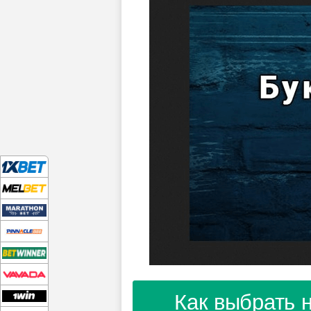
Как выбрать 