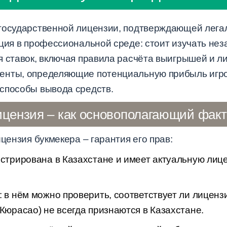
государственной лицензии, подтверждающей лега
ация в профессиональной среде: стоит изучать нез
я ставок, включая правила расчёта выигрышей и л
енты, определяющие потенциальную прибыль игро
способы вывода средств.
цензия – как основополагающий фак
ицензия букмекера – гарантия его прав:
истрирована в Казахстане и имеет актуальную лиц
: в нём можно проверить, соответствует ли лиценз
 Кюрасао) не всегда признаются в Казахстане.