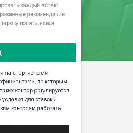
ировать каждый аспект
тированные рекомендации
игроку понять, какая
а
и на спортивные и
ффициентами, по которым
таких контор регулируется
условия для ставок и
ким конторам работать