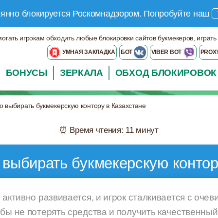
оянно блокируется Роскомнадзором.
Попробуйте наш
могать игрокам обходить любые блокировки сайтов букмекеров, играть
УМНАЯ ЗАКЛАДКА
БОТ
VIBER BOT
PROX
БОНУСЫ
ЗЕРКАЛА
ОБХОД БЛОКИРОВОК
о выбирать букмекерскую контору в Казахстане
⏰ Время чтения: 11 минут
 выбирать букмекерскую контор
 активно развивается, и игрок сталкивается с очев
бы не потерять средства и получить качественный